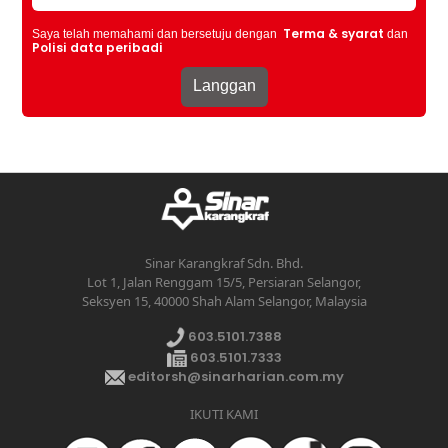
Terma & syarat
Saya telah memahami dan bersetuju dengan
dan
Polisi data peribadi
Sinar Karangkraf Sdn. Bhd.
Lot 1, Jalan Renggam 15/5, Persiaran Selangor,
Seksyen 15, 40000 Shah Alam Selangor, Malaysia
603.5101.7388
603.5101.7333
editorsh@sinarharian.com.my
IKUTI KAMI