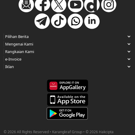
© 2026 All Rights Reserved • Karangkraf Group • © 2026 Hakcipta