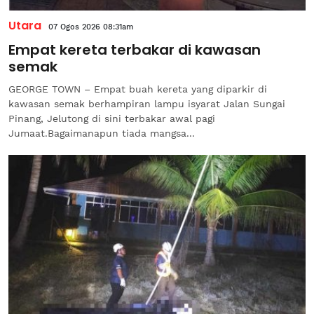
Utara
07 Ogos 2026 08:31am
Empat kereta terbakar di kawasan
semak
GEORGE TOWN – Empat buah kereta yang diparkir di
kawasan semak berhampiran lampu isyarat Jalan Sungai
Pinang, Jelutong di sini terbakar awal pagi
Jumaat.Bagaimanapun tiada mangsa...