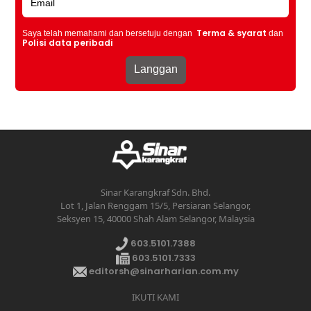
Terma & syarat
Saya telah memahami dan bersetuju dengan
dan
Polisi data peribadi
Sinar Karangkraf Sdn. Bhd.
Lot 1, Jalan Renggam 15/5, Persiaran Selangor,
Seksyen 15, 40000 Shah Alam Selangor, Malaysia
603.5101.7388
603.5101.7333
editorsh@sinarharian.com.my
IKUTI KAMI