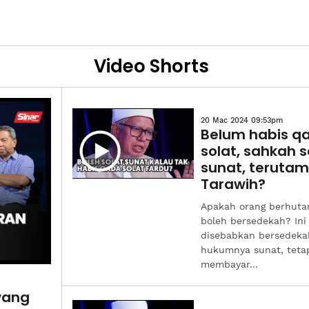
Video Shorts
20 Mac 2024 09:53pm
Belum habis q
solat, sahkah s
sunat, teruta
Tarawih?
Apakah orang berhuta
boleh bersedekah? Ini
disebabkan bersedeka
hukumnya sunat, teta
membayar...
wang