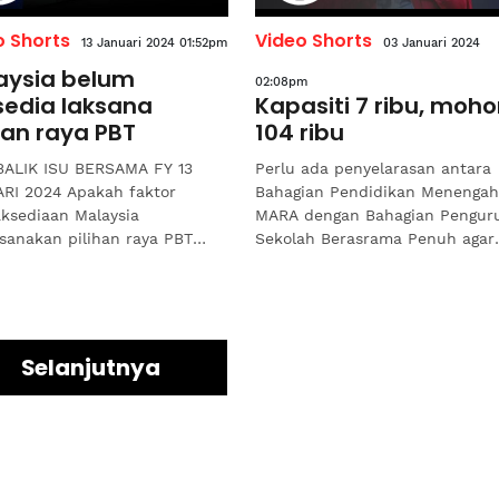
o Shorts
Video Shorts
13 Januari 2024 01:52pm
03 Januari 2024
aysia belum
02:08pm
sedia laksana
Kapasiti 7 ribu, moh
han raya PBT
104 ribu
BALIK ISU BERSAMA FY 13
Perlu ada penyelarasan antara
RI 2024 Apakah faktor
Bahagian Pendidikan Menenga
aksediaan Malaysia
MARA dengan Bahagian Pengur
sanakan pilihan raya PBT
Sekolah Berasrama Penuh agar
gkan usaha
tidak berlaku ‘persaingan’ dal
idupkannya kembali telah
menawarkan tempat...
isuarakan...
Selanjutnya