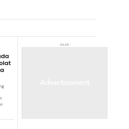
- IKLAN -
ada
olat
ma
ng
h
pi