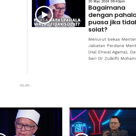
20 Mac 2024 09:43pm
Bagaimana
dengan pahal
puasa jika tida
solat?
Menurut bekas Menter
Jabatan Perdana Ment
(Hal Ehwal Agama), Da
Seri Dr Zulkifli Moham
- IKLAN -