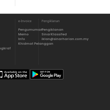
e-Invoice
Pengiklanan
Pengumuman
Pengiklanan
Memo
SinarKlassifed
Info
iklan@sinarharian.com.my
Khidmat Pelanggan
ngkraf