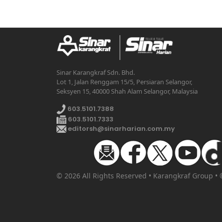
Sinar Karangkraf Sdn. Bhd.
Lot 1, Jalan Renggam 15/5, Persiaran Selangor,
Seksyen 15, 40000 Shah Alam Selangor, Malaysia
603.5101.7388
603.5101.7333
editorsh@sinarharian.com.my
© 2026 All Rights Reserved • Karangkraf Group •