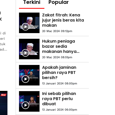
Terkini
Popular
a
Zakat fitrah: Kena
k
jujur jenis beras kita
makan
20 Mac 2024 09:12pm
i di
eri
Hukum peniaga
tuk
bazar sedia
ad...
makanan hanya
'çantik pada rupa'?
20 Mac 2024 08:51pm
Apakah jaminan
pilihan raya PBT
bersih?
13 Januari 2024 08:00pm
Ini sebab pilihan
raya PBT perlu
dibuat
13 Januari 2024 06:00pm