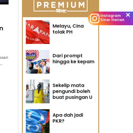
Instagram
Sinar Harian
Melayu, Cina
on
tolak PH
h
Dari prompt
usan
hingga ke kepam
am
Sekelip mata
pengundi boleh
buat pusingan U
Apa dah jadi
PKR?