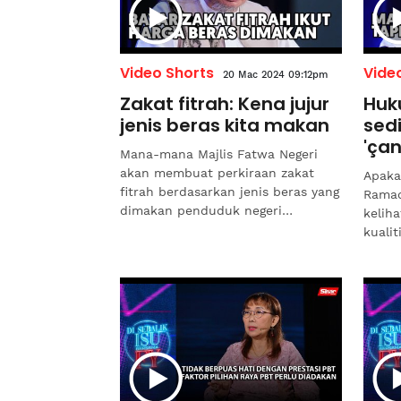
Video Shorts
Vide
20 Mac 2024 09:12pm
Zakat fitrah: Kena jujur
Huk
jenis beras kita makan
sed
'çan
Mana-mana Majlis Fatwa Negeri
akan membuat perkiraan zakat
Apaka
fitrah berdasarkan jenis beras yang
Ramad
dimakan penduduk negeri
keliha
berkenaan.Disebabkan itu, bekas
kuali
Menteri di Jabatan Perdana...
Bekas
Menter