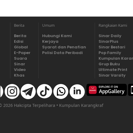
Berita
Umum
Rangkaian Kami
Berita
Hubungi Kami
Sinar Daily
Edisi
Kerjaya
SinarPlus
Global
Syarat dan Penafian
Sinar Bestari
E-Paper
Polisi Data Peribadi
Pop Family
Suara
Kumpulan Kara
Sinar
Grup Buku
Video
Ultimate Print
Khas
Sinar Varsity
 © 2026 Hakcipta Terpelihara • Kumpulan Karangkraf