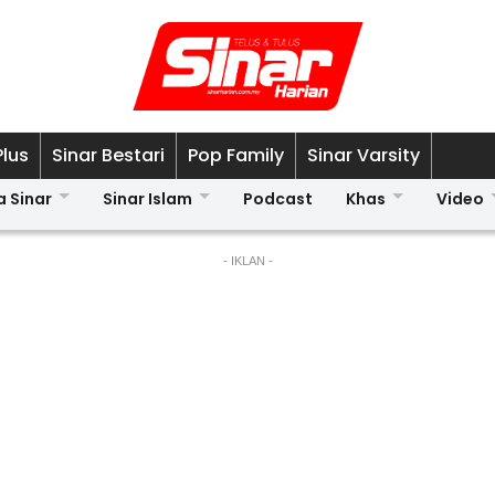
Plus
Sinar Bestari
Pop Family
Sinar Varsity
a Sinar
Sinar Islam
Podcast
Khas
Video
- IKLAN -