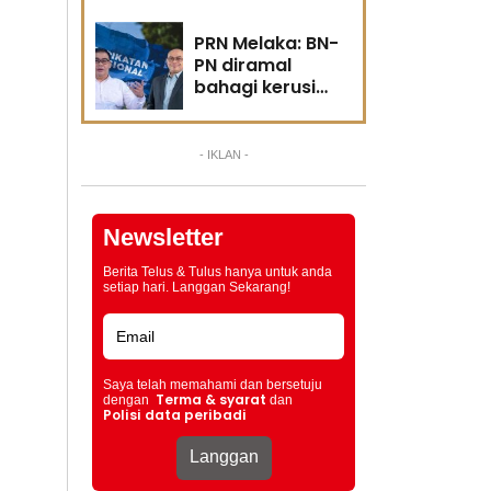
PRN Melaka: BN-
PN diramal
bahagi kerusi
ikut kawasan
kekuatan
- IKLAN -
Newsletter
Berita Telus & Tulus hanya untuk anda
setiap hari. Langgan Sekarang!
Saya telah memahami dan bersetuju
Terma & syarat
dengan
dan
Polisi data peribadi