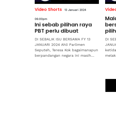
Video Shorts
Vide
13 Januari 2024
Mal
06:00pm
Ini sebab pilihan raya
ber
PBT perlu dibuat
pili
DI SEBALIK ISU BERSAMA FY 13
DI SE
JANUARI 2024 Ahli Parlimen
JANUA
Seputeh, Teresa Kok bagaimanapun
ketid
berpandangan negara ini masih
melak
belum bersedia untuk
sedan
melaksanakan pilihan raya
mengh
kerajaan...
lama d