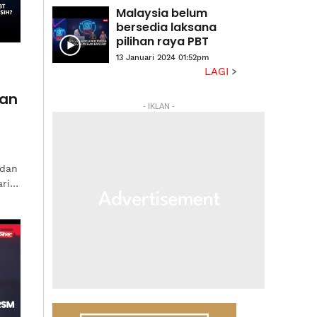
Malaysia belum
bersedia laksana
pilihan raya PBT
13 Januari 2024 01:52pm
LAGI
han
- IKLAN -
 dan
ari