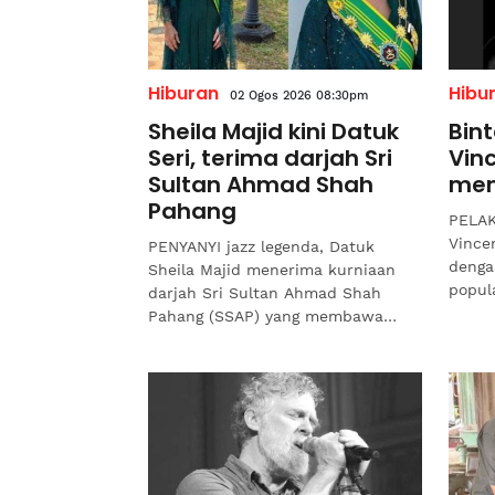
Hiburan
Hibu
02 Ogos 2026 08:30pm
Sheila Majid kini Datuk
Bin
Seri, terima darjah Sri
Vin
Sultan Ahmad Shah
men
Pahang
PELAK
Vince
PENYANYI jazz legenda, Datuk
denga
Sheila Majid menerima kurniaan
popul
darjah Sri Sultan Ahmad Shah
dunia
Pahang (SSAP) yang membawa
tahun,
gelaran Datuk Seri pada
Sabtu.Memetik Bernama, Sultan
Pahang...