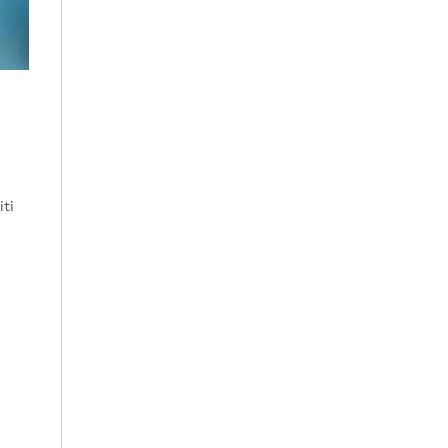
iti
..