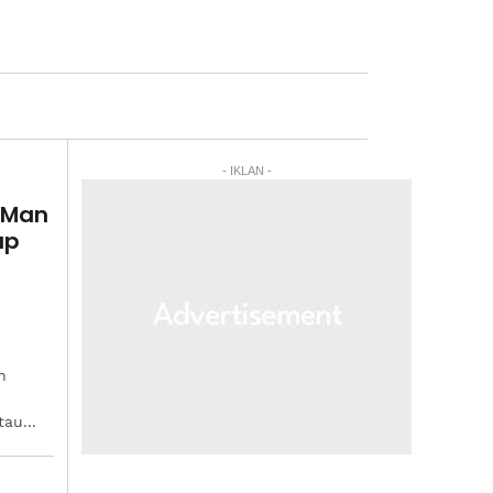
- IKLAN -
k Man
up
n
au...