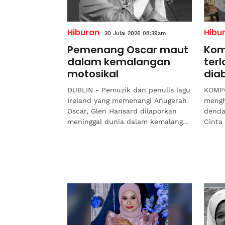
Hiburan
Hibu
30 Julai 2026 08:39am
Pemenang Oscar maut
Kom
dalam kemalangan
terl
motosikal
dia
DUBLIN - Pemuzik dan penulis lagu
KOMPO
Ireland yang memenangi Anugerah
mengh
Oscar, Glen Hansard dilaporkan
denda
meninggal dunia dalam kemalangan
Cinta
motosikal pada Rabu.Memetik
63, at
laporan BBC, Hansard,...
sakit 