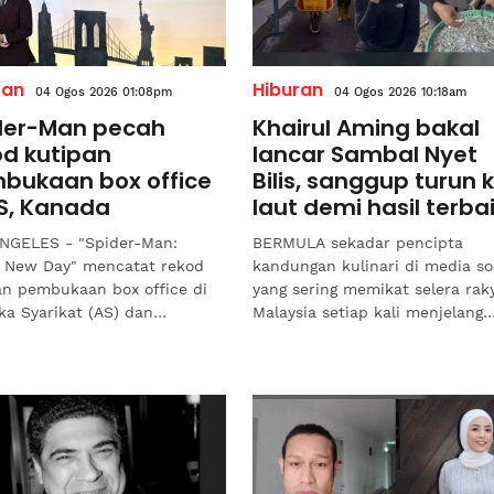
ran
Hiburan
04 Ogos 2026 01:08pm
04 Ogos 2026 10:18am
der-Man pecah
Khairul Aming bakal
od kutipan
lancar Sambal Nyet
bukaan box office
Bilis, sanggup turun 
AS, Kanada
laut demi hasil terba
NGELES - "Spider-Man:
BERMULA sekadar pencipta
 New Day" mencatat rekod
kandungan kulinari di media so
an pembukaan box office di
yang sering memikat selera rak
ka Syarikat (AS) dan
Malaysia setiap kali menjelang
a.Filem terbaru adiwira
Ramadan, Khairul Aming kini
 itu yang sekali lagi...
membuktikan bahawa iltizam...