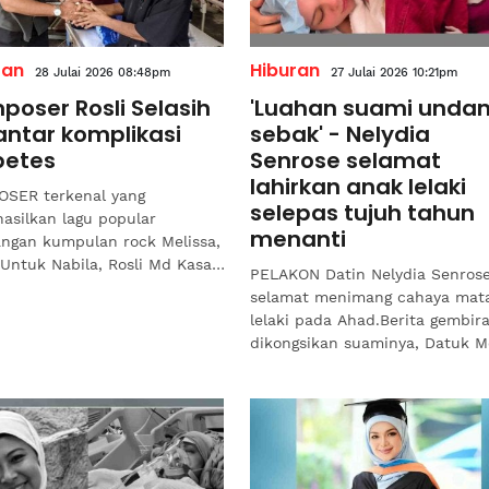
ran
Hiburan
28 Julai 2026 08:48pm
27 Julai 2026 10:21pm
poser Rosli Selasih
'Luahan suami unda
antar komplikasi
sebak' - Nelydia
betes
Senrose selamat
lahirkan anak lelaki
SER terkenal yang
selepas tujuh tahun
asilkan lagu popular
menanti
ngan kumpulan rock Melissa,
 Untuk Nabila, Rosli Md Kasa,
PELAKON Datin Nelydia Senros
au Rosli Selasih kini terlantar
selamat menimang cahaya mat
akibat penyakit...
lelaki pada Ahad.Berita gembira
dikongsikan suaminya, Datuk 
Hafez Halimi Abdul Hamid
menerusi Instagram yang...