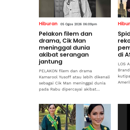
Hiburan
Hibu
05 Ogos 2026 06:09pm
Pelakon filem dan
Spi
drama, Cik Man
rek
meninggal dunia
pem
akibat serangan
di 
jantung
LOS A
Brand
PELAKON filem dan drama
kutip
Kamarool Yusoff atau lebih dikenali
Ameri
sebagai Cik Man meninggal dunia
Kanad
pada Rabu dipercayai akibat
Marvel
serangan jantung.Allahyarham yang
berusia 68 tahun itu...