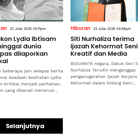
ran
Hiburan
23 Julai 2026 05:11pm
23 Julai 2026 04:58pm
akon Lydia Ibtisam
Siti Nurhaliza terima
inggal dunia
Ijazah Kehormat Seni
epas dilaporkan
Kreatif dan Media
ikal
BIDUANITA negara, Datuk Seri S
Nurhaliza Tarudin menganggap
 beberapa jam selepas berita
penganugerahan Ijazah Sarjana
nai keadaan kesihatan Lydia
Kehormat dalam bidang Seni
m kritikal menjadi perhatian,
Kreatif dan Media daripada
on yang dikenali menerusi
Sunway University sebagai satu.
 Impian Illyana dilaporkan
gal...
Selanjutnya