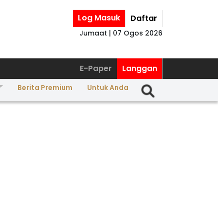
Log Masuk
Daftar
Jumaat | 07 Ogos 2026
E-Paper
Langgan
Berita Premium
Untuk Anda