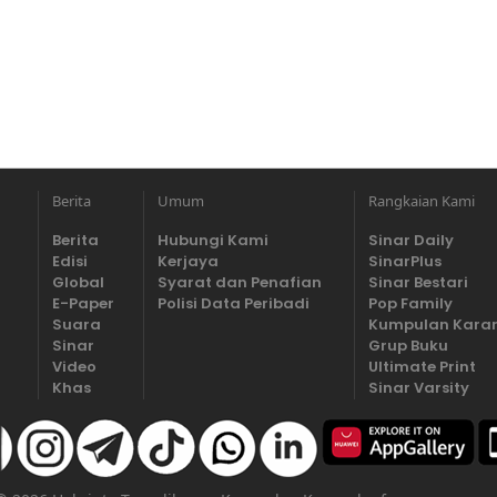
Berita
Umum
Rangkaian Kami
Berita
Hubungi Kami
Sinar Daily
Edisi
Kerjaya
SinarPlus
Global
Syarat dan Penafian
Sinar Bestari
E-Paper
Polisi Data Peribadi
Pop Family
Suara
Kumpulan Kara
Sinar
Grup Buku
Video
Ultimate Print
Khas
Sinar Varsity