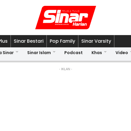
Plus
Sinar Bestari
Pop Family
Sinar Varsity
a Sinar
Sinar Islam
Podcast
Khas
Video
- IKLAN -