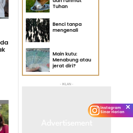
dan rahmat
Tuhan
Benci tanpa
mengenali
nda
ak
Main kutu:
Menabung atau
jerat diri?
h
- IKLAN -
n
Instagram
Sinar Harian