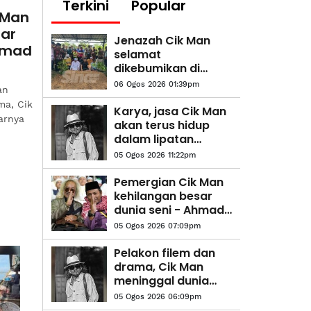
Terkini
Popular
 Man
sar
Jenazah Cik Man
Ahmad
selamat
dikebumikan di
Tanah Merah
06 Ogos 2026 01:39pm
an
ma, Cik
Karya, jasa Cik Man
arnya
akan terus hidup
dalam lipatan
sejarah seni -
05 Ogos 2026 11:22pm
Seniman
Pemergian Cik Man
kehilangan besar
dunia seni - Ahmad
Fadhli
05 Ogos 2026 07:09pm
Pelakon filem dan
drama, Cik Man
meninggal dunia
akibat serangan
05 Ogos 2026 06:09pm
jantung