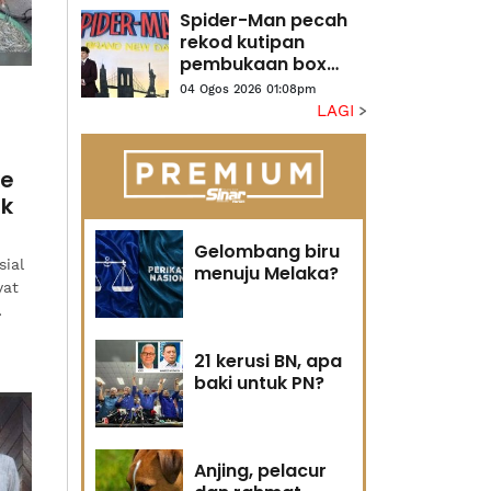
Spider-Man pecah
rekod kutipan
pembukaan box
office di AS, Kanada
04 Ogos 2026 01:08pm
LAGI
ke
ik
Gelombang biru
sial
menuju Melaka?
yat
21 kerusi BN, apa
baki untuk PN?
Anjing, pelacur