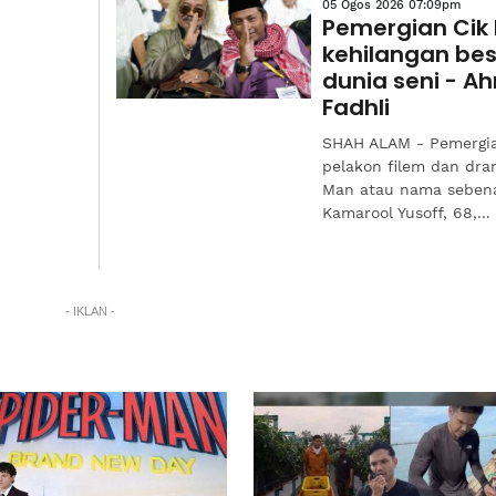
05 Ogos 2026 07:09pm
Pemergian Cik
kehilangan be
dunia seni - 
Fadhli
SHAH ALAM - Pemergi
pelakon filem dan dra
Man atau nama seben
Kamarool Yusoff, 68,...
- IKLAN -