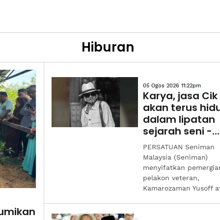
Hiburan
05 Ogos 2026 11:22pm
Karya, jasa Ci
akan terus hid
dalam lipatan
sejarah seni -
Seniman
PERSATUAN Seniman
Malaysia (Seniman)
menyifatkan pemergia
pelakon veteran,
Kamarozaman Yusoff at
bumikan