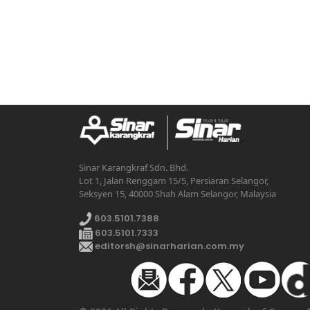
Sinar Karangkraf Sdn. Bhd.
Lot 1, Jalan Renggam 15/5, Persiaran Selangor,
Seksyen 15, 40000 Shah Alam Selangor, Malaysia
603.5101.7388
603.5101.7333
editorsh@sinarharian.com.my