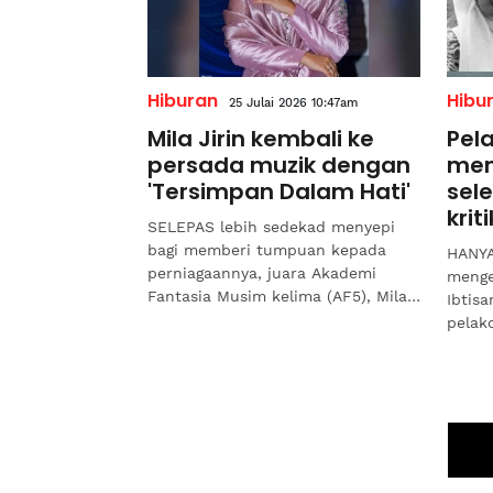
Hiburan
Hibu
25 Julai 2026 10:47am
Mila Jirin kembali ke
Pel
persada muzik dengan
men
'Tersimpan Dalam Hati'
sel
krit
SELEPAS lebih sedekad menyepi
bagi memberi tumpuan kepada
HANYA
perniagaannya, juara Akademi
menge
Fantasia Musim kelima (AF5), Mila
Ibtisa
Jirin kini kembali merancakkan
pelak
industri muzik tanah air...
drama
mening