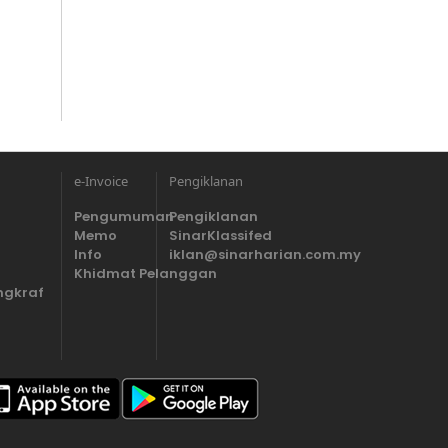
e-Invoice
Pengiklanan
Pengumuman
Pengiklanan
Memo
SinarKlassifed
Info
iklan@sinarharian.com.my
Khidmat Pelanggan
ngkraf