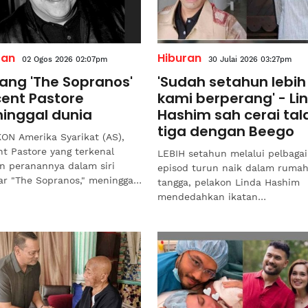
ran
Hiburan
02 Ogos 2026 02:07pm
30 Julai 2026 03:27pm
tang 'The Sopranos'
'Sudah setahun lebih
cent Pastore
kami berperang' - Li
inggal dunia
Hashim sah cerai tal
tiga dengan Beego
ON Amerika Syarikat (AS),
nt Pastore yang terkenal
LEBIH setahun melalui pelbagai
n peranannya dalam siri
episod turun naik dalam ruma
ar "The Sopranos," meninggal
tangga, pelakon Linda Hashim
 di New York pada usia 80
mendedahkan ikatan
 lapor Sputnik/RIA...
perkahwinannya dengan Beego
berakhir secara rasmi.Pasanga
itu...