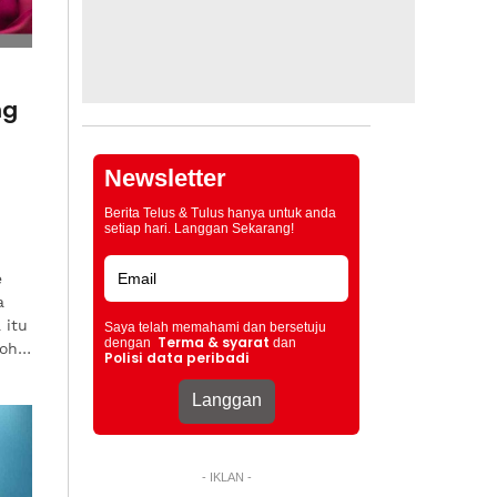
ng
Newsletter
Berita Telus & Tulus hanya untuk anda
setiap hari. Langgan Sekarang!
e
a
 itu
Saya telah memahami dan bersetuju
Terma & syarat
dengan
dan
Mohd
Polisi data peribadi
- IKLAN -