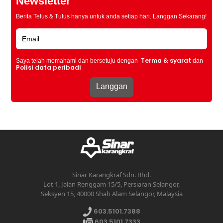
Newsletter
Berita Telus & Tulus hanya untuk anda setiap hari. Langgan Sekarang!
Terma & syarat
Saya telah memahami dan bersetuju dengan
dan
Polisi data peribadi
Sinar Karangkraf Sdn. Bhd.
Lot 1, Jalan Renggam 15/5, Persiaran Selangor,
Seksyen 15, 40000 Shah Alam Selangor, Malaysia
603.5101.7388
603.5101.7333