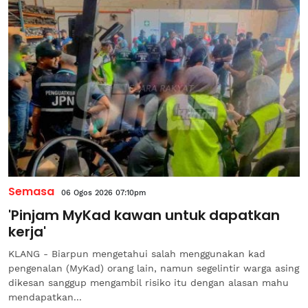
Semasa
06 Ogos 2026 07:10pm
'Pinjam MyKad kawan untuk dapatkan
kerja'
KLANG - Biarpun mengetahui salah menggunakan kad
pengenalan (MyKad) orang lain, namun segelintir warga asing
dikesan sanggup mengambil risiko itu dengan alasan mahu
mendapatkan...