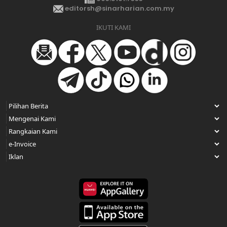
editorsh@sinarharian.com.my
IKUTI KAMI