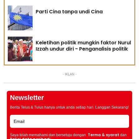
Parti Cina tanpa undi Cina
Keletihan politik mungkin faktor Nurul
Izzah undur diri - Penganalisis politik
- IKLAN -
Newsletter
Berita Telus & Tulus hanya untuk anda setiap hari. Langgan Sekarang!
Terma & syarat
Saya telah memahami dan bersetuju dengan
dan