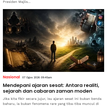
Presiden Majlis...
Nasional
07 Ogos 2026 09:45am
Mendepani ajaran sesat: Antara realiti,
sejarah dan cabaran zaman moden
Jika kita fikir secara jujur, isu ajaran sesat ini bukan benda
baharu, ia bukan fenomena rare yang tiba-tiba muncul di