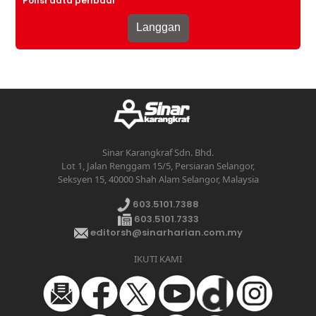
Polisi data peribadi
Sinar Karangkraf Sdn. Bhd.
Lot 1, Jalan Renggam 15/5, Persiaran Selangor,
Seksyen 15, 40000 Shah Alam Selangor, Malaysia
603.5101.7388
603.5101.7333
editorsh@sinarharian.com.my
IKUTI KAMI