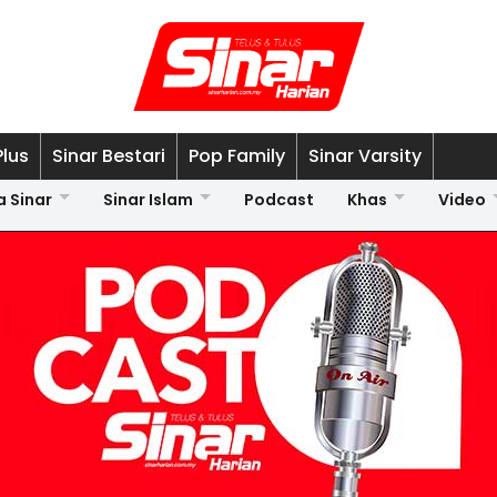
Plus
Sinar Bestari
Pop Family
Sinar Varsity
a Sinar
Sinar Islam
Podcast
Khas
Video