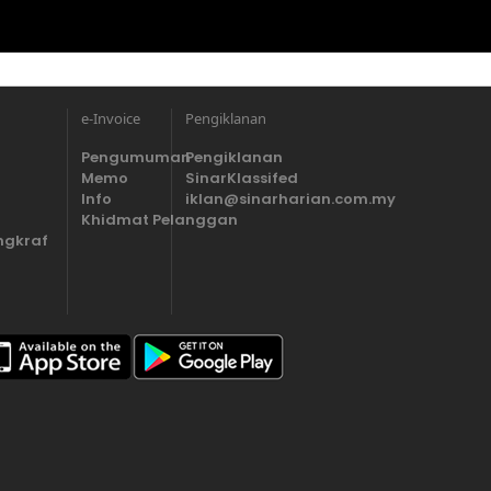
e-Invoice
Pengiklanan
Pengumuman
Pengiklanan
Memo
SinarKlassifed
Info
iklan@sinarharian.com.my
Khidmat Pelanggan
ngkraf