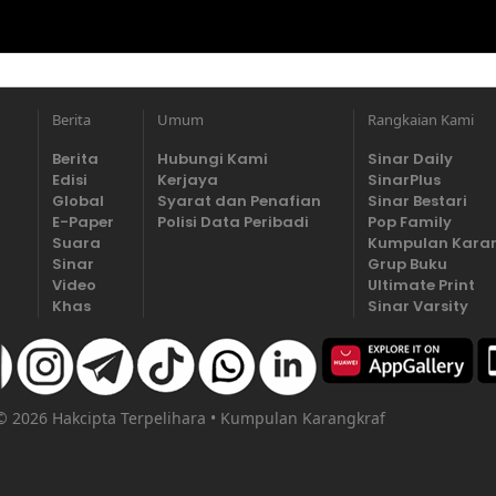
Berita
Umum
Rangkaian Kami
Berita
Hubungi Kami
Sinar Daily
Edisi
Kerjaya
SinarPlus
Global
Syarat dan Penafian
Sinar Bestari
E-Paper
Polisi Data Peribadi
Pop Family
Suara
Kumpulan Kara
Sinar
Grup Buku
Video
Ultimate Print
Khas
Sinar Varsity
 © 2026 Hakcipta Terpelihara • Kumpulan Karangkraf