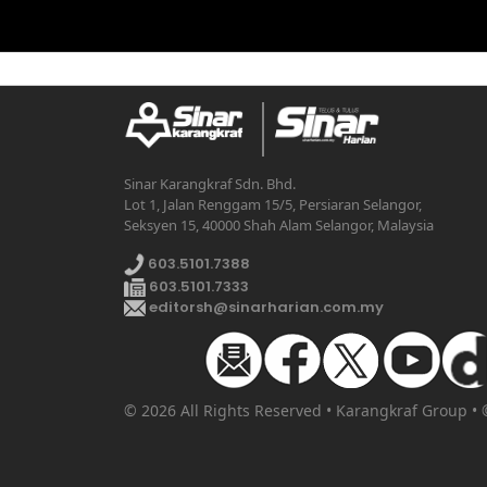
Sinar Karangkraf Sdn. Bhd.
Lot 1, Jalan Renggam 15/5, Persiaran Selangor,
Seksyen 15, 40000 Shah Alam Selangor, Malaysia
603.5101.7388
603.5101.7333
editorsh@sinarharian.com.my
© 2026 All Rights Reserved • Karangkraf Group •