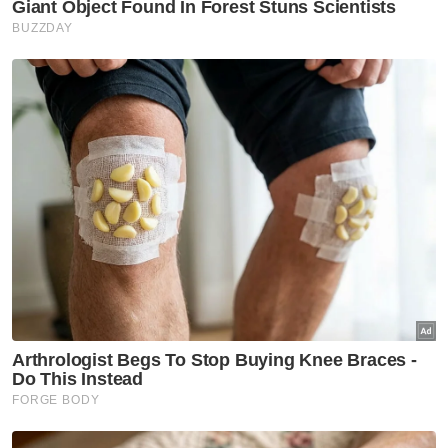
suatu yang serius untuk mencabar
Mahkamah Syariah dan akan mengadakan
siri perhimpunan untuk menyahut seruan
gerakan 'selamatkan syariah'.
"Saya khuatir isu seperti Rang Undang-
Undang (RUU) Mahkamah Syariah Bidang
Kuasa Jenayah (RUU355) yang pernah
dipolitikkan suatu ketika dahulu akan
berulang di mana umat Islam di negara ini
diheret kepada satu kancah pertikaian yang
asalnya adalah soal perundangan dan kuasa-
kuasa peruntukkan," katanya.