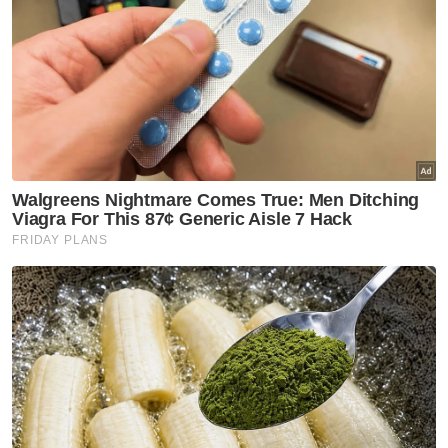
Kehakiman, Putrajaya.
Muat turun aplikasi Sinar Harian.
Klik di sini!
Reformasi
Undang Undang Syariah
Nik Elin Zurina
Artikel Disyorkan