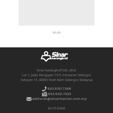
- IKLAN -
Sinar Karangkraf Sdn. Bhd.
Lot 1, Jalan Renggam 15/5, Persiaran Selangor,
Seksyen 15, 40000 Shah Alam Selangor, Malaysia
603.5101.7388
603.5101.7333
editorsh@sinarharian.com.my
IKUTI KAMI