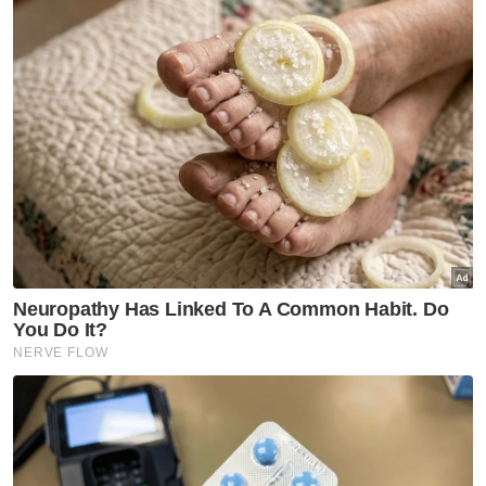
Berita Telus & Tulus menerusi E-Mel setiap
hari!
Rabu lalu, Tuan Ibrahim berkata, PN akan
menganjurkan siri perhimpunan pada 16, 18
dan 20 November ini bagi membantah
petisyen dua individu yang mencabar 20
peruntukan dalam Enakmen Kanun Jenayah
Syariah (I) Kelantan 2019.
Menurutnya, perhimpunan tersebut akan
diadakan masing-masing di Terengganu,
Kelantan dan perhimpunan munajat di Istana