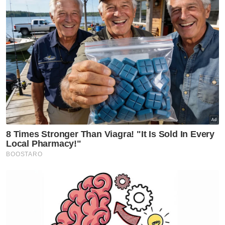
Ketua Hakim Negara, Tun Tengku Maimun
Tuan Mat yang mengetuai panel bersidang
mendengar petisyen difailkan oleh Nik Elin
Zurina Nik Abdul Rashid dan Tengku Yasmin
Nastasha Tengku Abdul Rahman terhadap
Kerajaan Negeri Kelantan.
Mengulas lanjut, Mujahid berkata, terdapat
pihak tertentu menjadikan isu tersebut