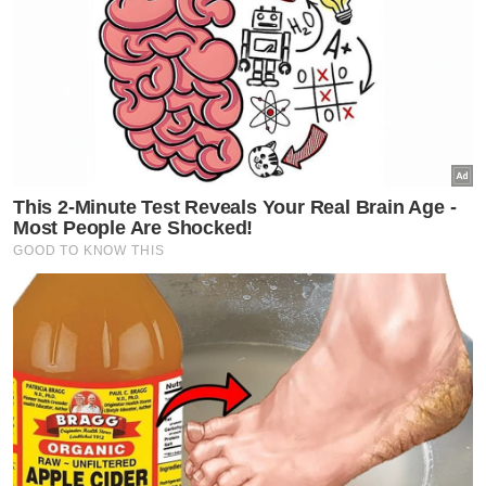
sebagai bahan politik dan tiada bantahan
yang dibuat, termasuk daripada wakil
Perikatan Nasional (PN).
Ujarnya, jika perkara itu terus dipolitikkan, ia
akan membawa umat Islam kepada kancah
pertikaian undang-undang syariah sedia ada.
Artikel Berkaitan:
Kerajaan Kelantan jihad pertahan Enakmen Syariah
PN anjur siri demo bantah petisyen cabar enakmen
syariah
Terengganu sedia main peranan kes cabar undang-
undang syariah Kelantan
Kes Nik Elin: Pemuda Pas Kelantan cadang MAIK
mencelah
Kes Nik Elin: Jaheik diarah jadi pencelah
Kerajaan akan sentiasa pertahan institusi
kehakiman syariah