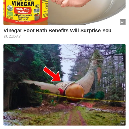
"Anehnya, barulah kedengaran Timbalan
Presiden Pas, Datuk Seri Tuan Ibrahim Tuan
Man membangkitkan isu ini pada Rabu lalu.
"Beliau (Tuan Ibrahim) menganggap sebagai