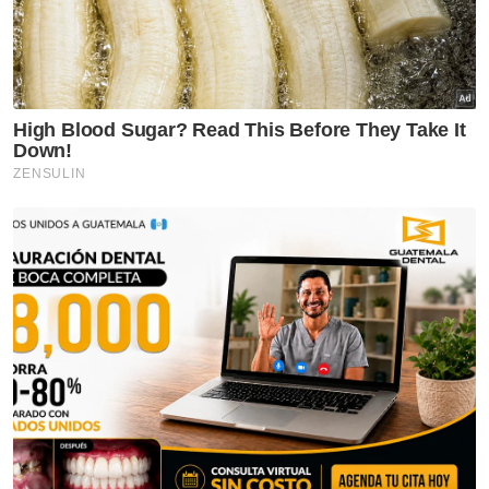
Nasional
Isu zakat TH perlu difahami
dalam konteks syariah - Mufti
Pahang
Nasional
MGB sempurnakan majlis 'roof
topping' Pangsapuri Saujana
Indah
Nasional
90 peratus pelajar UniMAIWP
ditawarkan bantuan am
pelajaran sehingga RM10,000
setahun
Nasional
Ahmad Maslan ‘bersilat’ di kafe
Karangkraf, jamu NGAM petai
selambak