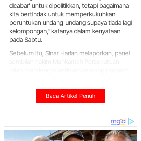
dicabar' untuk dipolitikkan, tetapi bagaimana
kita bertindak untuk memperkukuhkan
peruntukan undang-undang supaya tiada lagi
kelompongan," katanya dalam kenyataan
pada Sabtu.
Sebelum itu, Sinar Harian melaporkan, panel
sembilan hakim Mahkamah Persekutuan
telah mendengar petisyen seorang peguam
dan anaknya yang mencabar Enakmen
Kanun Jenayah Syariah (I) Kelantan 2019
dalam usaha mengisytiharkan 20 peruntukan
Baca Artikel Penuh
kesalahan dalam enakmen tersebut, terbatal
dan tidak sah.