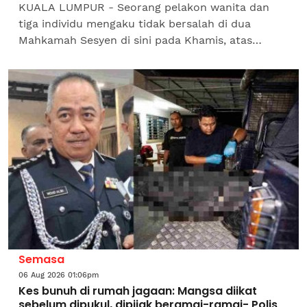
KUALA LUMPUR - Seorang pelakon wanita dan
tiga individu mengaku tidak bersalah di dua
Mahkamah Sesyen di sini pada Khamis, atas
pertuduhan membuat tuntutan palsu
membabitkan tuntutan insentif di bawah...
Semasa
06 Aug 2026 01:06pm
Kes bunuh di rumah jagaan: Mangsa diikat
sebelum dipukul, dipijak beramai-ramai- Polis