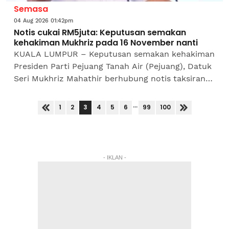
Semasa
04 Aug 2026 01:42pm
Notis cukai RM5juta: Keputusan semakan
kehakiman Mukhriz pada 16 November nanti
KUALA LUMPUR – Keputusan semakan kehakiman
Presiden Parti Pejuang Tanah Air (Pejuang), Datuk
Seri Mukhriz Mahathir berhubung notis taksiran
cukai tambahan RM5 juta yang dikeluarkan
Lembaga Hasil...
...
3
1
2
4
5
6
99
100
- IKLAN -