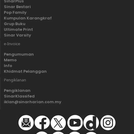
SinarPlus
Sinar Bestari
Pop Family
Kumpulan Karangkraf
Grup Buku
Ultimate Print
Sinar Varsity
e-Invoice
Pengumuman
Memo
Info
Khidmat Pelanggan
Pengiklanan
Pengiklanan
SinarKlassifed
iklan@sinarharian.com.my