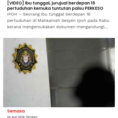
[VIDEO] Ibu tunggal, jurujual berdepan 16
pertuduhan kemuka tuntutan palsu PERKESO
IPOH – Seorang ibu tunggal berdepan 16
pertuduhan di Mahkamah Sesyen Ipoh pada Rabu
kerana mengemukakan dokumen mengandungi
pernyataan palsu bagi tuntutan insentif di bawah
Program Daya Kerjaya 2.0...
Semasa
05 Aug 2026 09:14am