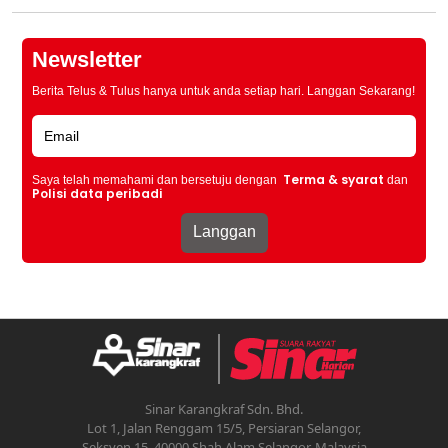
Newsletter
Berita Telus & Tulus hanya untuk anda setiap hari. Langgan Sekarang!
Terma & syarat
Saya telah memahami dan bersetuju dengan
dan
Polisi data peribadi
Sinar Karangkraf Sdn. Bhd.
Lot 1, Jalan Renggam 15/5, Persiaran Selangor,
Seksyen 15, 40000 Shah Alam Selangor, Malaysia