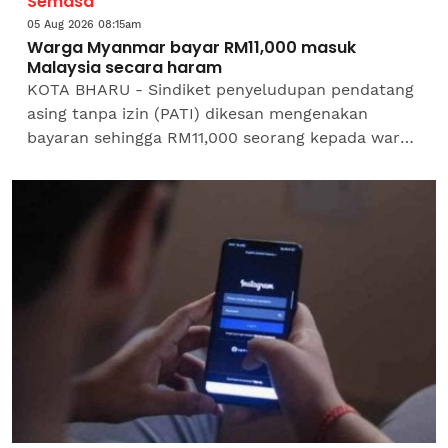
Semasa
05 Aug 2026 08:15am
Warga Myanmar bayar RM11,000 masuk
Malaysia secara haram
KOTA BHARU - Sindiket penyeludupan pendatang
asing tanpa izin (PATI) dikesan mengenakan
bayaran sehingga RM11,000 seorang kepada warga
Myanmar untuk masuk ke Malaysia melalui laluan
haram sebelum...