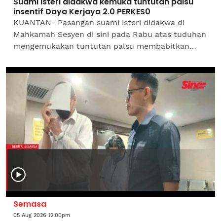
Suami isteri didakwa kemuka tuntutan palsu
insentif Daya Kerjaya 2.0 PERKES0
KUANTAN- Pasangan suami isteri didakwa di
Mahkamah Sesyen di sini pada Rabu atas tuduhan
mengemukakan tuntutan palsu membabitkan
insentif Daya Kerjaya 2.0 Pertubuhan Keselamatan
Sosial...
Semasa
05 Aug 2026 12:00pm