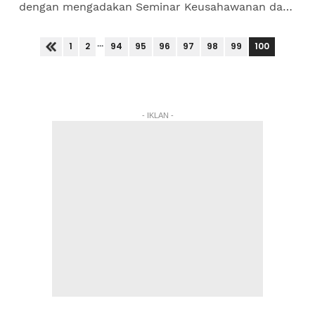
dengan mengadakan Seminar Keusahawanan dan
Perniagaan Antarabangsa (ISEB) kali ke-6 di sini,
hari ini.Naib...
...
100
1
2
94
95
96
97
98
99
- IKLAN -