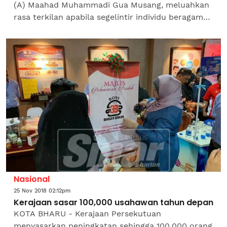
(A) Maahad Muhammadi Gua Musang, meluahkan
rasa terkilan apabila segelintir individu beragama
Islam kini seakan tidak menghormati
agama.Menurut Juara...
Nasional
25 Nov 2018 02:12pm
Kerajaan sasar 100,000 usahawan tahun depan
KOTA BHARU - Kerajaan Persekutuan
menyasarkan peningkatan sehingga 100,000 orang