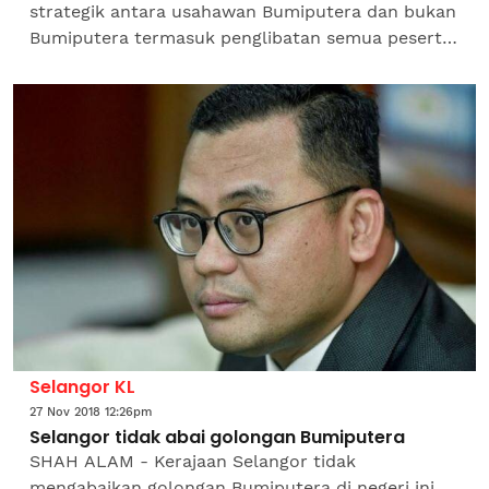
strategik antara usahawan Bumiputera dan bukan
Bumiputera termasuk penglibatan semua peserta
industri mampu mewujudkan perniagaan tulen
dan persaingan sihat dalam...
Selangor KL
27 Nov 2018 12:26pm
Selangor tidak abai golongan Bumiputera
SHAH ALAM - Kerajaan Selangor tidak
mengabaikan golongan Bumiputera di negeri ini