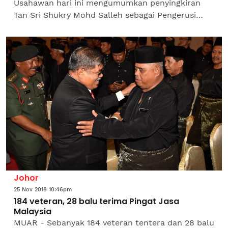
Usahawan hari ini mengumumkan penyingkiran
Tan Sri Shukry Mohd Salleh sebagai Pengerusi
Lembaga Bank Kerjasama Rakyat Malaysia Bhd
(Bank Rakyat) berkuat kuasa...
Johor
25 Nov 2018 10:46pm
184 veteran, 28 balu terima Pingat Jasa
Malaysia
MUAR - Sebanyak 184 veteran tentera dan 28 balu