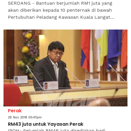
SERDANG - Bantuan berjumlah RM1 juta yang
akan diberikan kepada 10 penternak di bawah
Pertubuhan Peladang Kawasan Kuala Langat
(LPKKL) dilihat sebagai inisiatif mengawal harga
dan menyelesaikan...
Perak
28 Nov 2018 05:47pm
RM43 juta untuk Yayasan Perak
IPOH- Sejumlah RM46 juta disediakan bagi