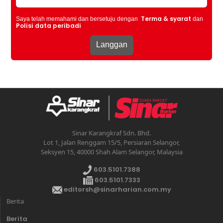
Terma & syarat
Saya telah memahami dan bersetuju dengan
dan
Polisi data peribadi
Sinar Karangkraf Sdn. Bhd.
Lot 1, Jalan Renggam 15/5, Persiaran Selangor,
Seksyen 15, 40000 Shah Alam Selangor, Malaysia
603.5101.7388
603.5101.7333
editorsh@sinarharian.com.my
Berita
Berita