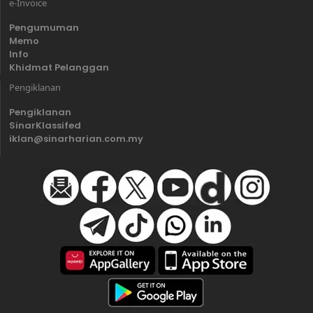
e-Invoice
Pengumuman
Memo
Info
Khidmat Pelanggan
Pengiklanan
Pengiklanan
SinarKlassifed
iklan@sinarharian.com.my