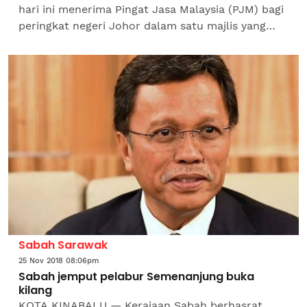
hari ini menerima Pingat Jasa Malaysia (PJM) bagi
peringkat negeri Johor dalam satu majlis yang
diadakan di Dewan SBJ, Bakri di sini hari
ini.Menteri...
Sabah Sarawak
25 Nov 2018 08:06pm
Sabah jemput pelabur Semenanjung buka
kilang
KOTA KINABALU — Kerajaan Sabah berhasrat