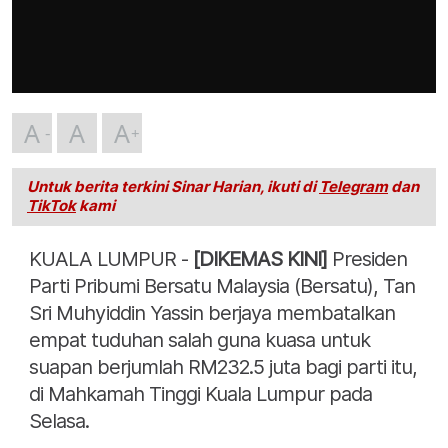
A
A
A
Untuk berita terkini Sinar Harian, ikuti di
Telegram
dan
TikTok
kami
KUALA LUMPUR -
[DIKEMAS KINI]
Presiden
Parti Pribumi Bersatu Malaysia (Bersatu), Tan
Sri Muhyiddin Yassin berjaya membatalkan
empat tuduhan salah guna kuasa untuk
suapan berjumlah RM232.5 juta bagi parti itu,
di Mahkamah Tinggi Kuala Lumpur pada
Selasa.