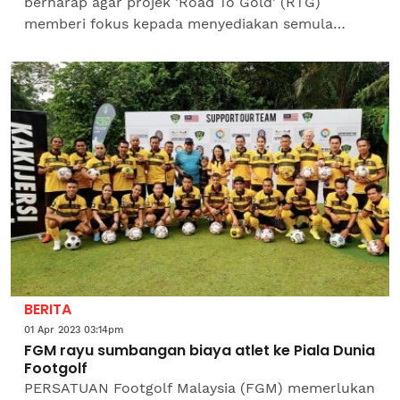
berharap agar projek 'Road To Gold' (RTG)
memberi fokus kepada menyediakan semula
khidmat sokongan lebih konsisten kepada atlet...
BERITA
01 Apr 2023 03:14pm
FGM rayu sumbangan biaya atlet ke Piala Dunia
Footgolf
PERSATUAN Footgolf Malaysia (FGM) memerlukan