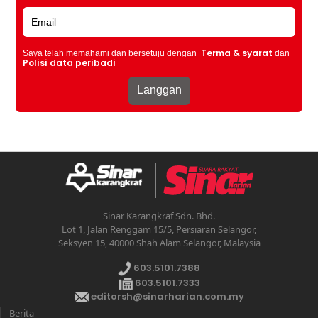
Terma & syarat
Saya telah memahami dan bersetuju dengan
dan
Polisi data peribadi
Sinar Karangkraf Sdn. Bhd.
Lot 1, Jalan Renggam 15/5, Persiaran Selangor,
Seksyen 15, 40000 Shah Alam Selangor, Malaysia
603.5101.7388
603.5101.7333
editorsh@sinarharian.com.my
Berita