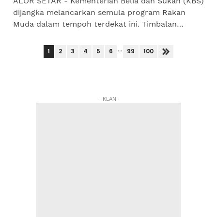
ALOR SETAR - Kementerian Belia dan Sukan (KBS)
dijangka melancarkan semula program Rakan
Muda dalam tempoh terdekat ini. Timbalan
Menteri Belia dan Sukan, Adam Adli Abd Halim
berkata, pemerkasaan...
...
1
2
3
4
5
6
99
100
- IKLAN -