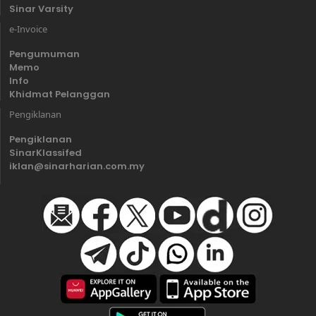
Sinar Varsity
e-Invoice
Pengumuman
Memo
Info
Khidmat Pelanggan
Pengiklanan
Pengiklanan
SinarKlassifed
iklan@sinarharian.com.my