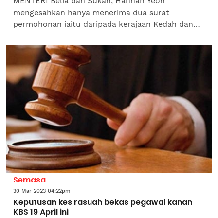
MENTERI Belia dan Sukan, Hannah Yeoh
mengesahkan hanya menerima dua surat
permohonan iaitu daripada kerajaan Kedah dan
Perak untuk peruntukan menaik taraf padang
bola sepak mereka dengan penanaman...
Semasa
30 Mar 2023 04:22pm
Keputusan kes rasuah bekas pegawai kanan
KBS 19 April ini