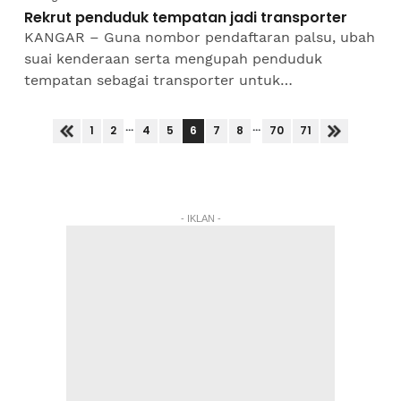
Rekrut penduduk tempatan jadi transporter
KANGAR – Guna nombor pendaftaran palsu, ubah
suai kenderaan serta mengupah penduduk
tempatan sebagai transporter untuk
mendapatkan laluan tikus antara taktik
penyeludupan dadah di Perlis.Malah...
...
...
6
1
2
4
5
7
8
70
71
- IKLAN -