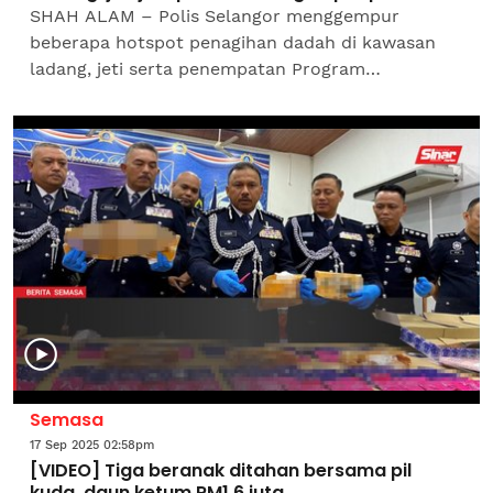
SHAH ALAM – Polis Selangor menggempur
beberapa hotspot penagihan dadah di kawasan
ladang, jeti serta penempatan Program
Perumahan Rakyat (PPR) dan berjaya menahan
580 individu menerusi operasi khas...
Semasa
17 Sep 2025 02:58pm
[VIDEO] Tiga beranak ditahan bersama pil
kuda, daun ketum RM1.6 juta