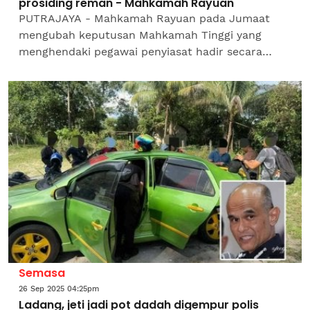
prosiding reman - Mahkamah Rayuan
PUTRAJAYA - Mahkamah Rayuan pada Jumaat
mengubah keputusan Mahkamah Tinggi yang
menghendaki pegawai penyiasat hadir secara
fizikal semasa prosiding reman bagi suspek yang
sedang disiasat.Panel tiga...
Semasa
26 Sep 2025 04:25pm
Ladang, jeti jadi pot dadah digempur polis