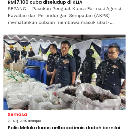
RM17,100 cuba diseludup di KLIA
SEPANG – Pasukan Penguat Kuasa Farmasi Agensi
Kawalan dan Perlindungan Sempadan (AKPS)
mematahkan cubaan membawa masuk ubat-
ubatan tidak berdaftar bernilai kira-kira RM17,100
melalui Pos Malaysia...
Semasa
28 Aug 2025 01:09pm
Polis Melaka lupus pelbagai jenis dadah bernilai