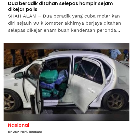
Dua beradik ditahan selepas hampir sejam
dikejar polis
SHAH ALAM – Dua beradik yang cuba melarikan
diri sejauh 90 kilometer akhirnya berjaya ditahan
selepas dikejar enam buah kenderaan peronda
polis (MPV) di Pusat Komersial Seksyen 7 di sini,
awal pagi...
Nasional
02 Aug 2025 10:00am