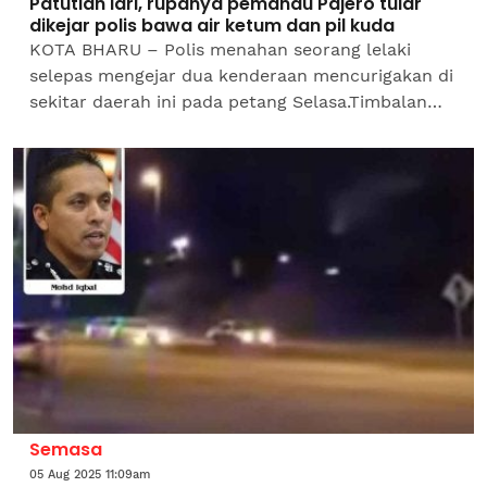
Patutlah lari, rupanya pemandu Pajero tular
dikejar polis bawa air ketum dan pil kuda
KOTA BHARU – Polis menahan seorang lelaki
selepas mengejar dua kenderaan mencurigakan di
sekitar daerah ini pada petang Selasa.Timbalan
Ketua Polis Daerah Kota Bharu, Superintenden
Wan Ruzailan Wan...
Semasa
05 Aug 2025 11:09am