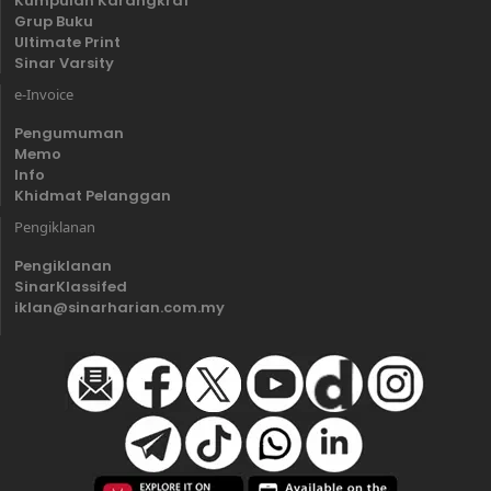
Kumpulan Karangkraf
Grup Buku
Ultimate Print
Sinar Varsity
e-Invoice
Pengumuman
Memo
Info
Khidmat Pelanggan
Pengiklanan
Pengiklanan
SinarKlassifed
iklan@sinarharian.com.my