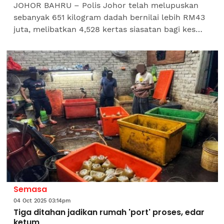
JOHOR BAHRU – Polis Johor telah melupuskan
sebanyak 651 kilogram dadah bernilai lebih RM43
juta, melibatkan 4,528 kertas siasatan bagi kes
yang telah selesai perbicaraan di mahkamah dari
tahun 2000...
Semasa
04 Oct 2025 03:14pm
Tiga ditahan jadikan rumah 'port' proses, edar
ketum