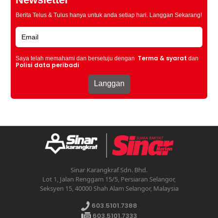
Berita Telus & Tulus hanya untuk anda setiap hari. Langgan Sekarang!
Terma & syarat
Saya telah memahami dan bersetuju dengan
dan
Polisi data peribadi
Sinar Karangkraf Sdn. Bhd.
Lot 1, Jalan Renggam 15/5, Persiaran Selangor,
Seksyen 15, 40000 Shah Alam Selangor, Malaysia
603.5101.7388
603.5101.7333