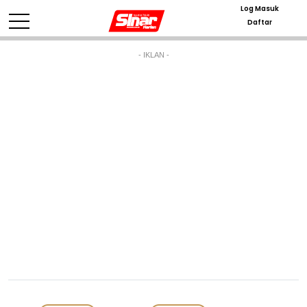
Log Masuk
Daftar
- IKLAN -