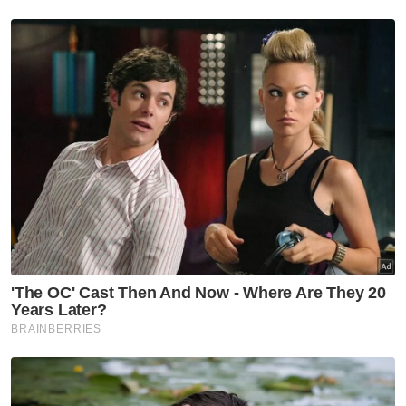
benar-benar buntu"
Demikian rintihan Nik Nurliana Nik Razi, 29,
yang bergelut memastikan kebajikan
neneknya, Noriah Keria, 79, yang terlantar
akibat angin ahmar sejak Ogos tahun lalu,
terus terjaga
Anak bongsu daripada empat beradik itu
berkata, mereka kini memerlukan hampir
RM2,000 sebulan bagi menampung
keperluan khas neneknya, termasuk susu,
lampin pakai buang serta kos ulang-alik ke
Hospital Sultan Ahmad Shah (HOSAS),
Temerloh
Walaupun bantuan bulanan RM500
daripada Jabatan Kebajikan Masyarakat
(JKM) tidak mencukupi, kami tetap
bersyukur kerana ada pihak yang
membantu meringankan beban
Orang ramai yang ingin menghulurkan