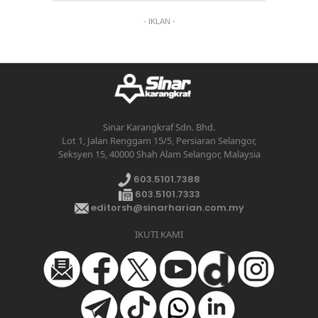
- IKLAN -
Sinar Karangkraf Sdn. Bhd.
Lot 1, Jalan Renggam 15/5, Persiaran Selangor,
Seksyen 15, 40000 Shah Alam Selangor, Malaysia
603.5101.7388
603.5101.7333
editorsh@sinarharian.com.my
IKUTI KAMI