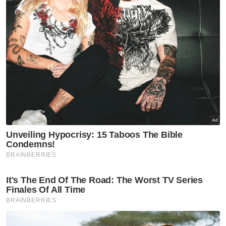
Menurutnya, kakak sulung merupakan
seorang ibu tunggal dan tidak mempunyai
pendapatan, manakala dua lagi kakaknya
bekerja sebagai pembantu kedai makan
dengan upah sekitar RM30 hingga RM40
sehari.