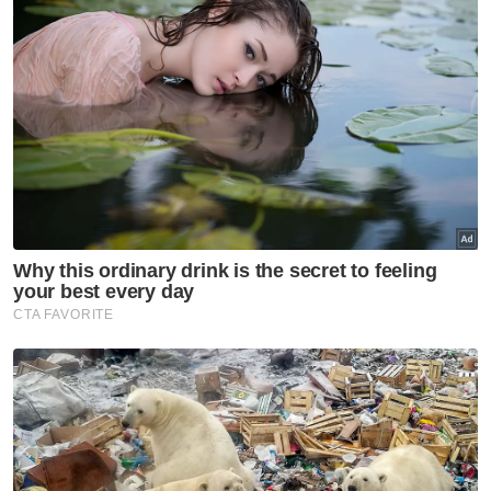
bantuan boleh menyalurkan sumbangan
ke akaun Bank Islam 06037023262380
atas nama Noriah Keria
Muat turun aplikasi Sinar Harian.
Klik di sini!
Kesihatan
NGO
Tular