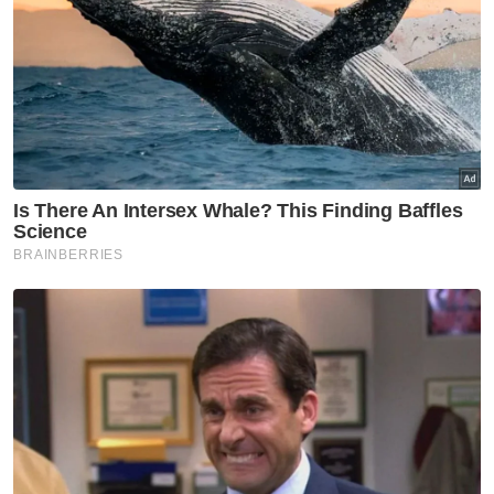
berkata, neneknya diserang angin ahmar
secara mengejut sebelum dibawa ke
Hospital Bandar Pusat Jengka dan
seterusnya dirujuk ke HOSAS, Temerloh.
Katanya, hasil pemeriksaan mendapati warga