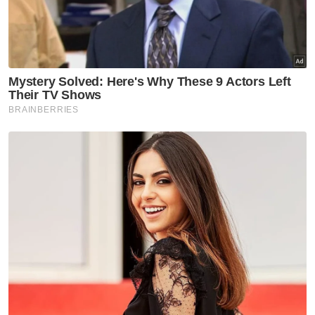
emas itu mengalami pendarahan serius di
bahagian otak.
“Sejak itu, nenek hanya terlantar, bercakap
perlahan dan anggota kiri badannya
mengalami lumpuh.
Berita Telus & Tulus menerusi E-Mel setiap
hari!