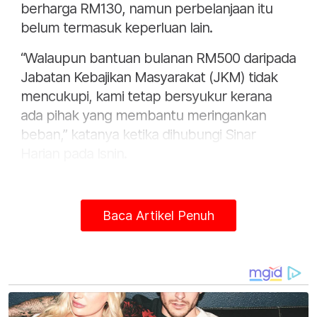
berharga RM130, namun perbelanjaan itu
belum termasuk keperluan lain.
“Walaupun bantuan bulanan RM500 daripada
Jabatan Kebajikan Masyarakat (JKM) tidak
mencukupi, kami tetap bersyukur kerana
ada pihak yang membantu meringankan
beban,” katanya ketika dihubungi Sinar
Harian pada Isnin.
Menceritakan kepayahan mereka, Nik
Nurliana yang bekerja sebagai jurusolek
Baca Artikel Penuh
berkata, mereka sekeluarga tidak
mempunyai pendapatan tetap bagi
menampung kos rawatan dan penjagaan
tersebut.