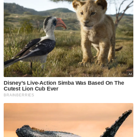
“Suami saya dan abang ipar pula hanya
bekerja sebagai pemandu lori, jadi
pendapatan mereka sekadar cukup untuk
menyara anak-anak yang masih bersekolah.
“Walaupun bebannya berat, kami tetap
menjaga nenek dengan seikhlas hati kerana
dialah yang membesarkan kami empat
beradik selepas kematian ibu,” ujarnya yang
menetap di Felda Kota Gelanggi Dua, di sini.
Artikel Berkaitan:
'Saya hantar makanan untuknya tapi abah tiada'
'Apa saja kerja saya sanggup buat demi keluarga'
'Kaki melepuh, bernanah selepas bertungku'
Tiga beranak derita kencing manis sejak usia
belasan tahun
Mengulas keadaan Noriah, Nik Nurliana