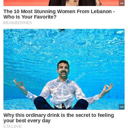
“Untuk ke bilik air pun kami perlu
mengangkatnya ke kerusi roda,” katanya
sambil memaklumkan Noriah telah menjalani
lima sesi fisioterapi, namun keadaannya
masih belum menunjukkan banyak
perubahan.
Orang ramai yang ingin menghulurkan
bantuan boleh menyalurkan sumbangan ke
akaun Bank Islam 06037023262380 atas
nama Noriah Keria.
Ringkasan AI
JERANTUT – "Kami tidak mahu nenek
terputus bekalan susu, tetapi dengan
pendapatan yang ada sekarang, kami