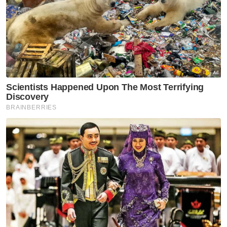
Artikel Disyorkan
Pahang
Pahang rangkul sembilan
anugerah Malam Anugerah
Industri Pelancongan 2026
Pahang
MCCC gesa denda penceroboh
tanah dinaikkan RM20 juta
Pahang
RSNP 2040: Rakyat Pahang
diberi ruang kemuka
pandangan, cadangan hala
tuju pembangunan negeri
Pahang