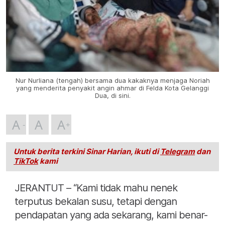
Nur Nurliana (tengah) bersama dua kakaknya menjaga Noriah
yang menderita penyakit angin ahmar di Felda Kota Gelanggi
Dua, di sini.
A
A
A
Untuk berita terkini Sinar Harian, ikuti di
Telegram
dan
TikTok
kami
JERANTUT – “Kami tidak mahu nenek
terputus bekalan susu, tetapi dengan
pendapatan yang ada sekarang, kami benar-