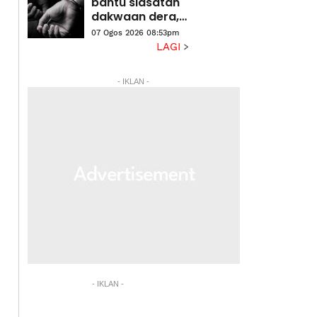
kampung
bantu siasatan
halaman
dakwaan dera,
gangguan
07 Ogos 2026 08:53pm
seksual dua
LAGI
anak lelaki
- IKLAN -
- IKLAN -