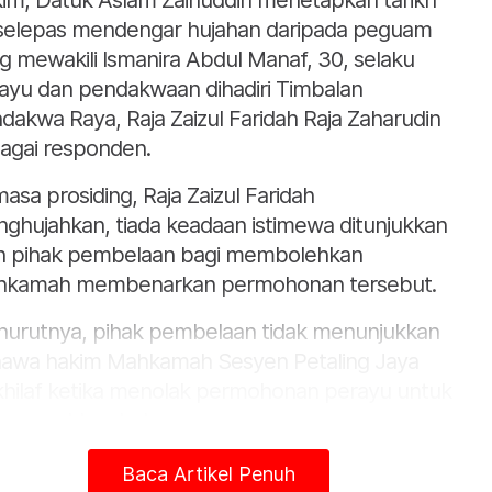
im, Datuk Aslam Zainuddin menetapkan tarikh
 selepas mendengar hujahan daripada peguam
g mewakili Ismanira Abdul Manaf, 30, selaku
ayu dan pendakwaan dihadiri Timbalan
dakwa Raya, Raja Zaizul Faridah Raja Zaharudin
agai responden.
asa prosiding, Raja Zaizul Faridah
ghujahkan, tiada keadaan istimewa ditunjukkan
h pihak pembelaan bagi membolehkan
kamah membenarkan permohonan tersebut.
urutnya, pihak pembelaan tidak menunjukkan
awa hakim Mahkamah Sesyen Petaling Jaya
khilaf ketika menolak permohonan perayu untuk
angguhkan hukuman.
ain itu katanya, alasan perayu bahawa dia
Baca Artikel Penuh