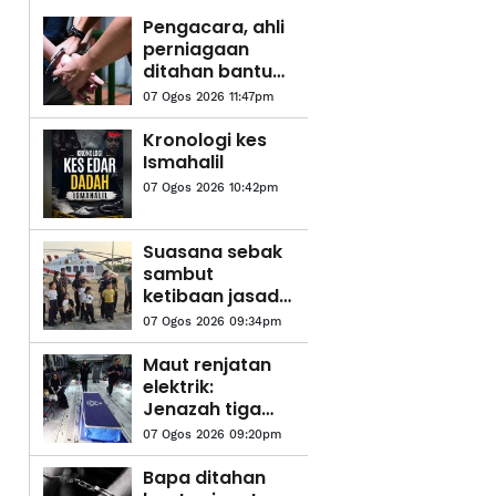
Pengacara, ahli
perniagaan
ditahan bantu
siasatan audio
07 Ogos 2026 11:47pm
siar sentuh
sensitiviti
Kronologi kes
agama
Ismahalil
07 Ogos 2026 10:42pm
Suasana sebak
sambut
ketibaan jasad
Koperal Teck
07 Ogos 2026 09:34pm
Siong
Maut renjatan
elektrik:
Jenazah tiga
anggota polis
07 Ogos 2026 09:20pm
diterbangkan
pulang ke
Bapa ditahan