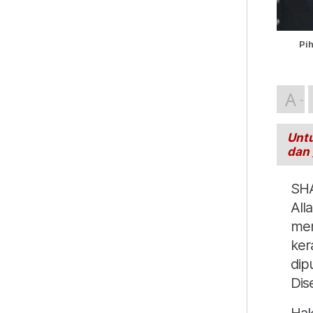
Pi
A
Untu
dan
SHA
All
men
ker
dip
Dis