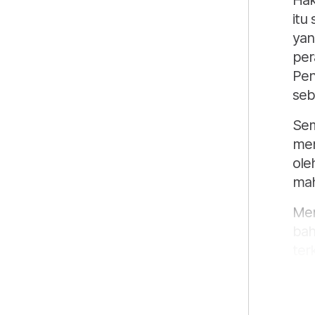
Hak
itu
yan
per
Pen
seb
Sem
men
ole
mah
Men
bah
ter
men
Sel