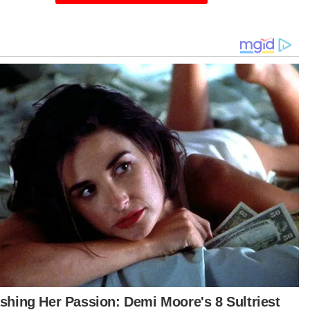
punyai anak yang masih kecil malah
ghidap autisme juga tidak termasuk dalam
daan khas yang boleh dipertimbangkan
hkamah.
urutnya, tiada afidavit sokongan diikrarkan oleh
ar psikologi bahawa anak tersebut akan berada
am keadaan tidak stabil sekiranya tidak dijaga
 ibu sendiri.