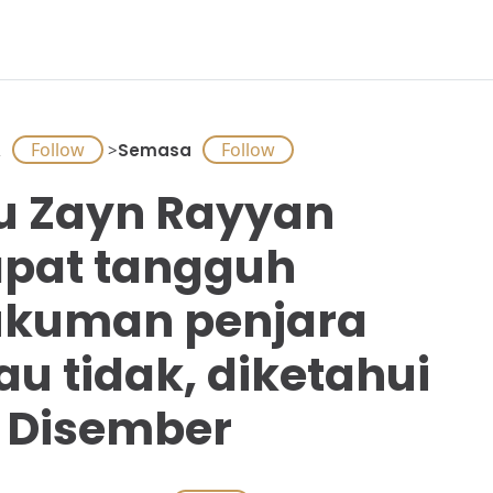
A
>
Semasa
u Zayn Rayyan
pat tangguh
kuman penjara
au tidak, diketahui
 Disember