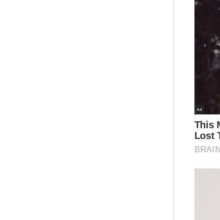
Ar
Bag
mew
Ray
per
dar