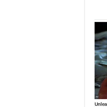
mem
men
kea
ma
Men
pak
dal
oleh