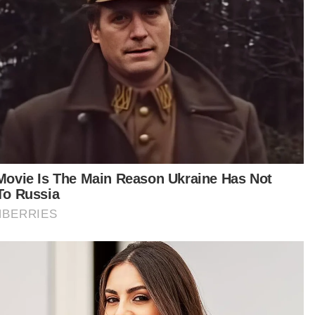
tikel Berkaitan:
Bapa Zayn Rayyan rayu mohon batal 14 syarat JKM,
bon
Adik Zayn Rayyan dipulangkan ke pangkuan bapa
[VIDEO] Adik Zayn Rayyan dipulangkan ke pangkuan
bapa
Ibu Zayn Rayyan mohon dibebaskan sementara dengan
ikat jamin
Ismanira sempat bertemu keluarga, dipeluk suami
[VIDEO] Ibu Zayn Rayyan mohon dibebaskan
sementara dengan ikat jamin
aimanapun, peguam, Haresh Mahadevan
akili Ismanira berkata, adik kepada Zayn
yan yang kini berusia enam tahun memerlukan
hatian serta sokongan emosi berterusan
ipada seorang ibu.