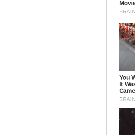
Apa
itu
pem
“Is
tel
set
tan
yan
“Al
sel
sel
pen
dit