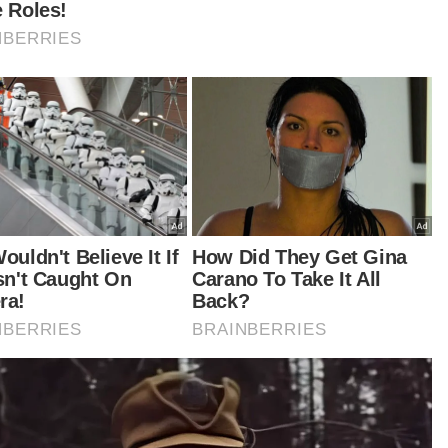
tah lagi katanya, hak jagaan anak kedua perayu
 telah diberi kepada suami dan bukannya
ohon sendiri.
manira juga menggunakan alasan bahawa dia
ah memberi kerjasama dengan hadir dalam
iap prosiding di mahkamah walhal ia merupakan
ggungjawab perayu untuk mematuhi arahan
g dikeluarkan mahkamah.
asan perayu bahawa tempoh pemenjaraan
ama lima tahun akan tamat sebelum rayuan
esai juga tidak wajar dipertimbangkan kerana
gurusan kes bagi rayuan tersebut telah
etapkan pada minggu depan,” katanya.