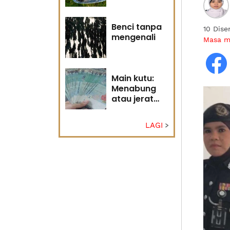
Tuhan
Benci tanpa
10 Dis
mengenali
Masa 
Main kutu:
Menabung
atau jerat
diri?
LAGI