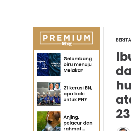
BERIT
Ib
Gelombang
biru menuju
da
Melaka?
hu
21 kerusi BN,
apa baki
at
untuk PN?
23
Anjing,
pelacur dan
rahmat