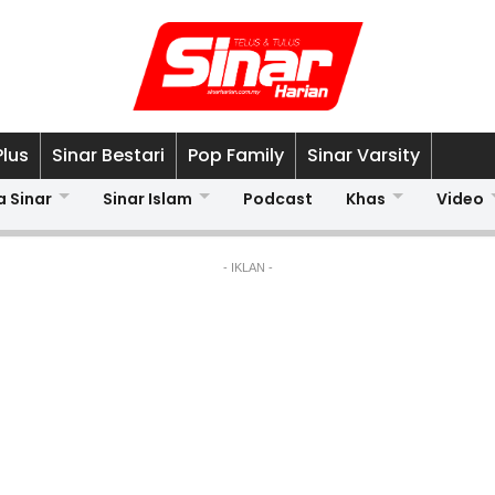
Plus
Sinar Bestari
Pop Family
Sinar Varsity
a Sinar
Sinar Islam
Podcast
Khas
Video
- IKLAN -