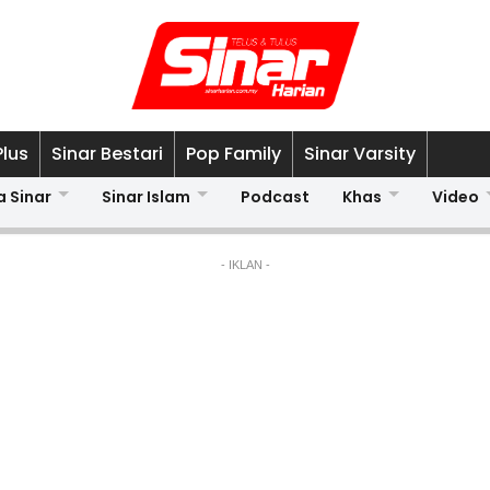
Plus
Sinar Bestari
Pop Family
Sinar Varsity
a Sinar
Sinar Islam
Podcast
Khas
Video
- IKLAN -