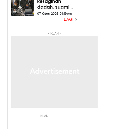
ketagihan
dadah, suami
isteri warga
07 Ogos 2026 01:19pm
emas ditahan
LAGI
AADK
- IKLAN -
- IKLAN -