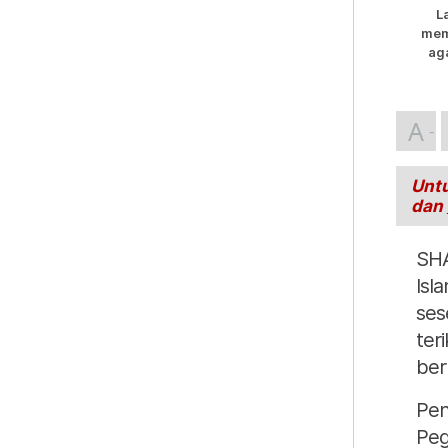
L
mem
ag
A
Untu
dan
SHA
Isl
ses
ter
ber
Pen
Peg