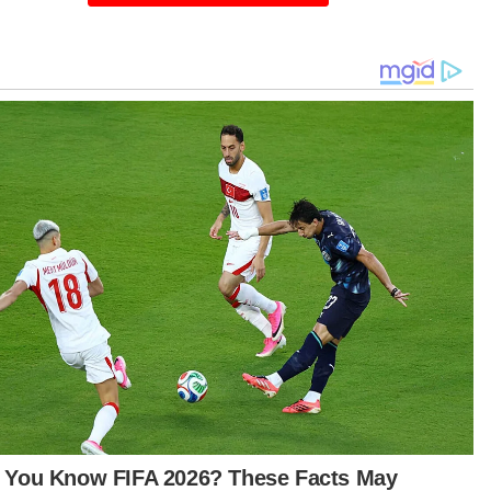
 institusi.
nghakiman tersebut tidak membatalkan atau
afikan keabsahan fatwa terhadap individu
agama Islam serta larangan ke atas mana-mana
ividu Islam daripada menganut fahaman
ralisme dan liberalisme, atau apa-apa fahaman
n yang bertentangan dengan ajaran Islam,”
anya dalam satu kenyataan pada Khamis.