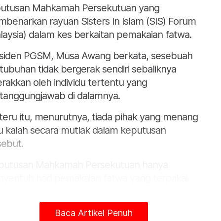
utusan Mahkamah Persekutuan yang
benarkan rayuan Sisters In Islam (SIS) Forum
laysia) dalam kes berkaitan pemakaian fatwa.
siden PGSM, Musa Awang berkata, sesebuah
tubuhan tidak bergerak sendiri sebaliknya
erakkan oleh individu tertentu yang
tanggungjawab di dalamnya.
teru itu, menurutnya, tiada pihak yang menang
u kalah secara mutlak dalam keputusan
sebut.
putusan Mahkamah Persekutuan hanya
yentuh had pemakaian fatwa yang terpakai
ada orang-orang sebenar (natural persons) dan
an kepada orang-orang tiruan atau buatan
Baca Artikel Penuh
tificial persons) seperti syarikat, pertubuhan