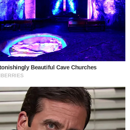
am keputusan majoriti 3-1, Tun Tengku Maimun
jelaskan bahawa fatwa tersebut hanya
pakai kepada individu yang menganut agama
am, dan bukan kepada entiti seperti syarikat atau
tubuhan.
tikel Berkaitan:
'Fatwa sah, tapi tidak terpakai kepada SIS Forum'
'Fatwa sah, tapi tidak terpakai kepada SIS Forum' I 19
Jun 2025
Perlu mekanisme tentukan lafaz fatwa - Pakar
perlembagaan
Isu SIS Forum (Malaysia): Keputusan mahkamah akan
diteliti
Hakim 'terganggu' SIS Forum tidak terikat fatwa
Fatwa sah, tapi tidak terpakai kepada SIS Forum –
Tengku Maimun