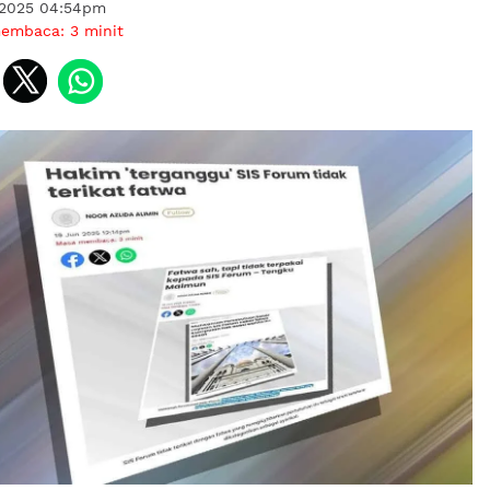
 2025 04:54pm
membaca:
3
minit