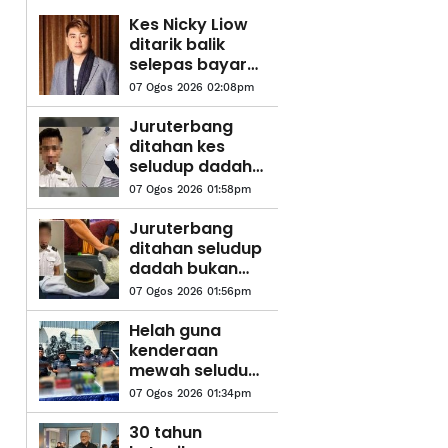
Kes Nicky Liow
ditarik balik
selepas bayar
kompaun RM10
07 Ogos 2026 02:08pm
juta - AGC
Juruterbang
ditahan kes
seludup dadah
di Indonesia
07 Ogos 2026 01:58pm
tidak kendali
penerbangan -
Juruterbang
MAG
ditahan seludup
dadah bukan
kru kendali
07 Ogos 2026 01:56pm
penerbangan -
MAG
Helah guna
kenderaan
mewah seludup
arak, rokok
07 Ogos 2026 01:34pm
terbongkar
30 tahun