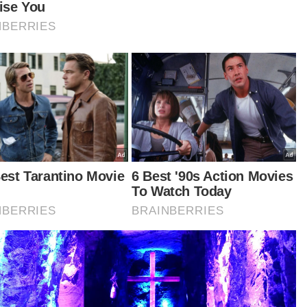
dahulu, SIS Forum berjaya dalam rayuannya di
kamah Persekutuan berhubung pertikaian
hadap fatwa yang dikeluarkan oleh pihak
kuasa agama Islam Selangor, yang
gisytiharkan pertubuhan itu sebagai sesat dan
yeleweng daripada ajaran Islam.
el empat hakim yang dipengerusikan oleh
ua Hakim Negara, Tun Tengku Maimun Tuan
 memutuskan untuk mengetepikan keputusan
kamah Tinggi dan Mahkamah Rayuan serta
benarkan rayuan SIS setakat yang berkaitan
gan pemakaian fatwa terhadap pertubuhan
institusi.