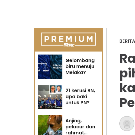
BERIT
Ra
Gelombang
biru menuju
pi
Melaka?
ka
21 kerusi BN,
apa baki
Pe
untuk PN?
Anjing,
pelacur dan
rahmat