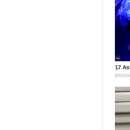
Dal
men
ter
Isl
per
Ar