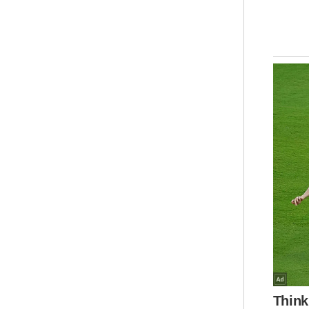
atau
“Pe
men
ber
ind
plu
lai
kat