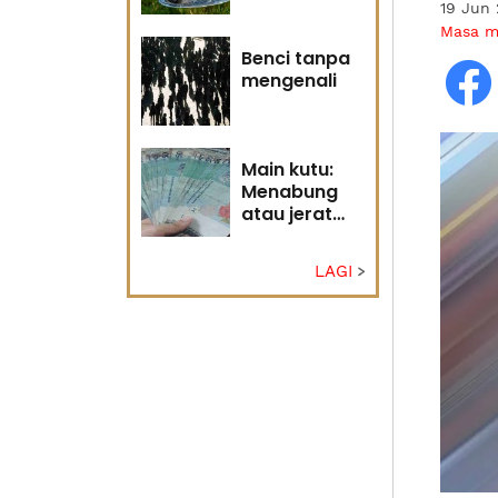
19 Jun
Tuhan
Masa 
Benci tanpa
mengenali
Main kutu:
Menabung
atau jerat
diri?
LAGI