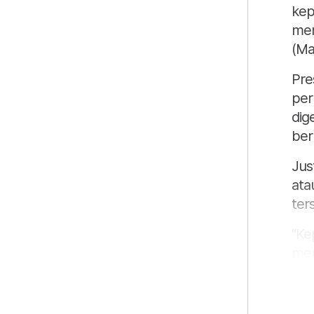
kep
mem
(Ma
Pre
per
dig
ber
Jus
ata
ter
“Ke
men
kep
buk
(ar