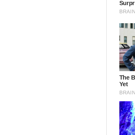
Ter
Mah
ter
ber
men
men
Pan
Ket
Mat
Mah
mem
den
dan 