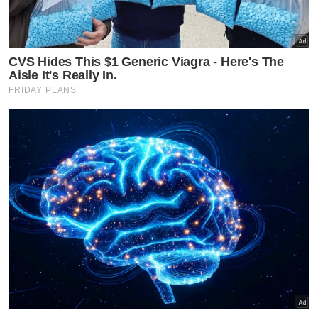
Katanya, kes disiasat mengikut Seksyen 420
Kanun Keseksaan kerana menipu.
Beliau turut menjelaskan, siasatan lanjut
sedang dijalankan untuk mengesan pemilik
akaun yang digunakan untuk memindahkan
wang daripada akaun mangsa serta
rangkaian sindiket Macau Scam terlibat.