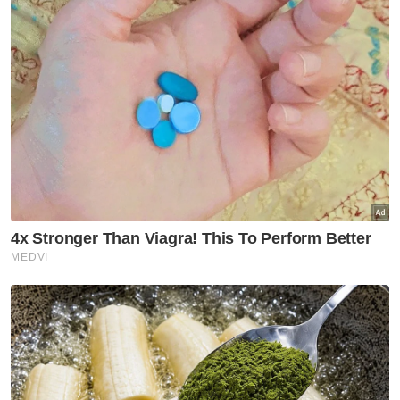
Jelasnya, mangsa seterusnya buat semakan
di sebuah bank di daerah ini bagi mengetahui
lebih lanjut berhubung kehilangan wang
dalam akaunnya.
"Hasil semakan daripada pegawai bank, wang
itu telah dipindahkan ke satu nombor akaun