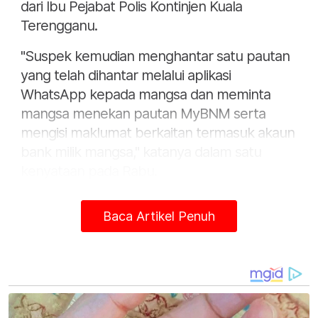
dari Ibu Pejabat Polis Kontinjen Kuala
Terengganu.
"Suspek kemudian menghantar satu pautan
yang telah dihantar melalui aplikasi
WhatsApp kepada mangsa dan meminta
mangsa menekan pautan MyBNM serta
mengisi maklumat berkaitan termasuk akaun
bank milik mangsa," katanya dalam satu
kenyataan pada Rabu.
Mengulas lanjut beliau berkata, mangsa
Baca Artikel Penuh
membuat semakan akaun bank miliknya
pada Selasa, namun malangnya apabila
mendapati wang simpanan berjumlah
RM45,400 lesap.