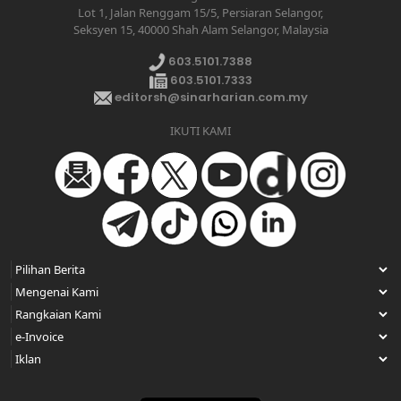
Lot 1, Jalan Renggam 15/5, Persiaran Selangor,
Seksyen 15, 40000 Shah Alam Selangor, Malaysia
603.5101.7388
603.5101.7333
editorsh@sinarharian.com.my
IKUTI KAMI