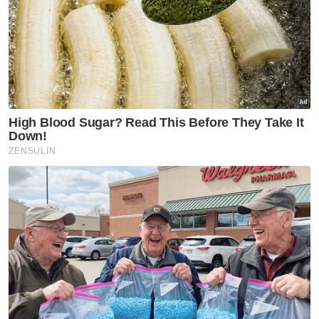
bernama Ridzuan Ramdan.
"Mangsa tampil membuat laporan di Ibu
Pejabat Polis Daerah Kuantan pada Rabu
selepas merasakan dirinya ditipu," katanya.
Artikel Berkaitan:
35 kertas siasatan babit kerugian RM2.2 juta
SPRM kesan dua individu termasuk menantu
Muhyiddin
Pelanggan merokok, peniaga roti canai pula
tanggung rugi
Mohd Wazir memaklumkan, modus operandi
digunakan suspek adalah dengan menyamar
sebagai pegawai LHDN dan polis bagi tujuan
penipuan.