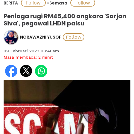
BERITA
>
Semasa
Peniaga rugi RM45,400 angkara 'Sarjan
Siva', pegawai LHDN palsu
NORAWAZNI YUSOF
09 Februari 2022 08:40am
Masa membaca:
2
minit