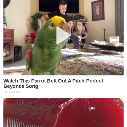
Mohd Wazir Mohd Yusof
Sarjan Siva
Pegawai LHDN
Artikel Disyorkan
Semasa
Jenazah tiga anggota polis
maut renjatan elektrik akan
dibawa pulang ke kampung
halaman