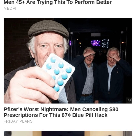
Berita Telus & Tulus menerusi E-Mel setiap
hari!
Muat turun aplikasi Sinar Harian.
Klik di sini!
Macau Scam