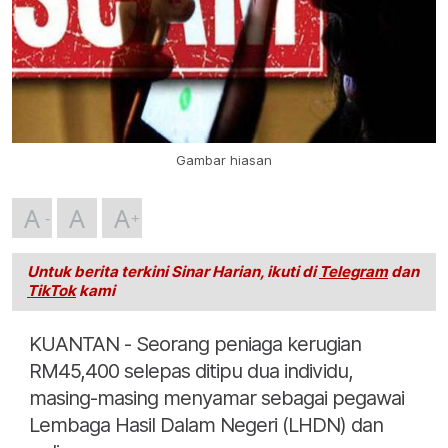
Gambar hiasan
A
A
A
Untuk berita terkini Sinar Harian, ikuti di
Telegram
dan
TikTok
kami
KUANTAN - Seorang peniaga kerugian
RM45,400 selepas ditipu dua individu,
masing-masing menyamar sebagai pegawai
Lembaga Hasil Dalam Negeri (LHDN) dan