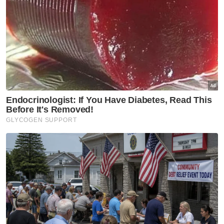
Semasa
Penerbangan mencemaskan,
penumpang didakwa cuba
buka pintu kecemasan
Semasa
Pelajar kolej lemas ketika
mandi-manda bersama
sembilan rakan
Semasa
Ismail Sabri didakwa esok di
Mahkamah Sesyen Kuala
Lumpur