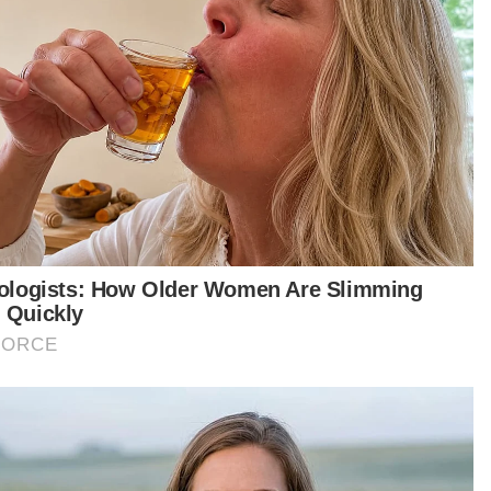
ya rasa mungkin dia tertekan sejak Perintah
alan Pergerakan (PKP) ini kerana tak dapat
erja seperti biasa dan kemuncaknya bila dia
paksa menjalani kuarantin di rumah selama 10
i kerana positif Covid-19," katanya.
ita tabah itu berkata, dia tidak lagi mahu
genangkan apa yang berlaku dan mahu
buka buku baharu demi anak-anaknya.