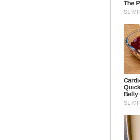
mer
201
dal
Ar
Jel
rum
mem