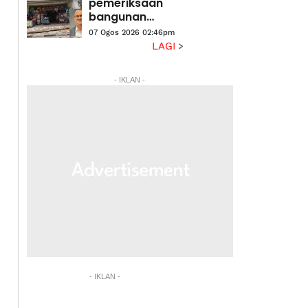
pemeriksaan
bangunan
warisan, elak
07 Ogos 2026 02:46pm
insiden
LAGI
runtuhan
berulang
- IKLAN -
- IKLAN -