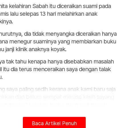
ita kelahiran Sabah itu diceraikan suami pada
mis lalu selepas 13 hari melahirkan anak
kinya.
urutnya, dia tidak menyangka diceraikan hanya
ana menegur suaminya yang membiarkan buku
u janji klinik anaknya koyak.
ya tak tahu kenapa hanya disebabkan masalah
il itu dia terus menceraikan saya dengan talak
u.
ng saya paling sedih kerana anak kami baru saja
ahirkan dan belum sempat merasa kasih sayang
rang bapa," katanya ketika ditemui di rumah
anya pada Isnin.
Baca Artikel Penuh