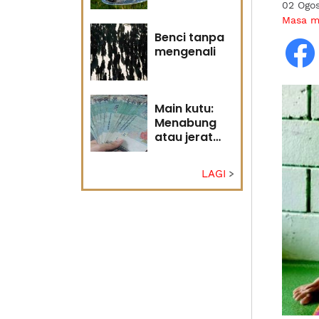
02 Ogo
Tuhan
Masa 
Benci tanpa
mengenali
Main kutu:
Menabung
atau jerat
diri?
LAGI