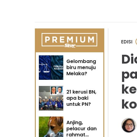
EDISI
Di
Gelombang
biru menuju
pa
Melaka?
ke
21 kerusi BN,
apa baki
k
untuk PN?
Anjing,
pelacur dan
rahmat