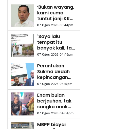
‘Bukan wayang,
kami cuma
tuntut janji KKM’
- Onn Hafiz
07 Ogos 2026 05:44pm
'Saya lalu
tempat itu
banyak kali, tapi
memang tak
07 Ogos 2026 04:45pm
nampak apa-
apa' - Rakan
Peruntukan
Sukma dedah
kepincangan
pentadbiran
07 Ogos 2026 04:17pm
Kerajaan
Madani -
Enam bulan
Pemuda Pas
berjauhan, tak
Selangor
sangka anak
pulang sebagai
07 Ogos 2026 04:04pm
jenazah - Bapa
MBPP biayai