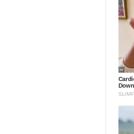
"Sa
Kaw
bek
ter
har
Wan
men
mem