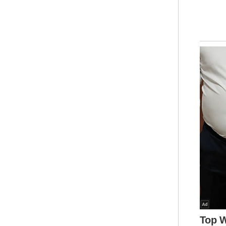
Wan
Pen
Mus
Sem
kom
Men