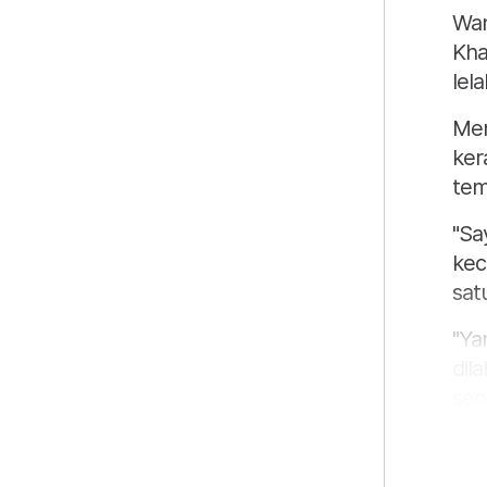
Wan
Kha
lela
Men
ker
tem
"Sa
kec
sat
"Ya
dil
seo
sew