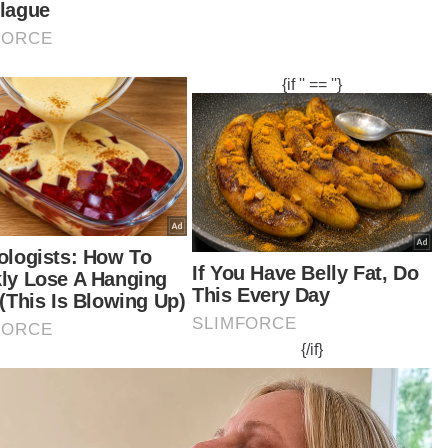
upakan kali kedua selepas kali pertama pada
8, bagaimanapun dirujuk semula ketika masih
am tempoh edah.
tikel Berkaitan:
Punca tiga beranak dijangkiti batuk kokol disiasat - Dr
Zaliha
AMK kecewa tindakan KDN rampas buku
'Jangan mudah koyak' - MB Kelantan
asnya, sepanjang empat tahun mendirikan
ah tangga dengan suaminya itu, mereka tidak
punyai banyak masalah.