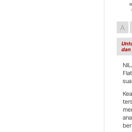
I
A
Untu
dan
NIL
Fla
sua
Kea
ter
mem
ana
beru