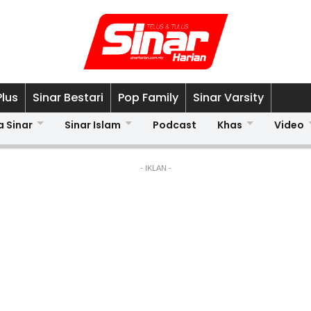
Plus
Sinar Bestari
Pop Family
Sinar Varsity
a Sinar
Sinar Islam
Podcast
Khas
Video
- IKLAN -