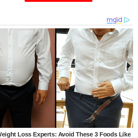
ita tersebut turut menerima kunjungan
gurus Semarak Resource Centre, Muzaliza
a.
arak Resource Centre merupakan pusat
uniti flat berkenaan.
gulas lanjut katanya, penceraian berkenaan