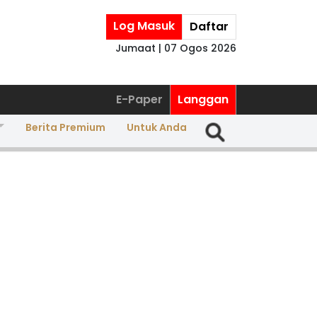
Log Masuk
Daftar
Jumaat | 07 Ogos 2026
E-Paper
Langgan
Berita Premium
Untuk Anda