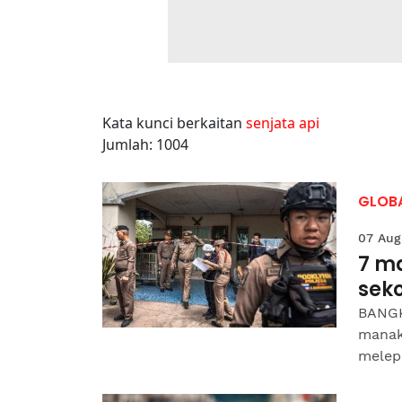
Kata kunci berkaitan
senjata api
Jumlah: 1004
GLOB
07 Aug
7 m
sek
BANGKO
manaka
melepa