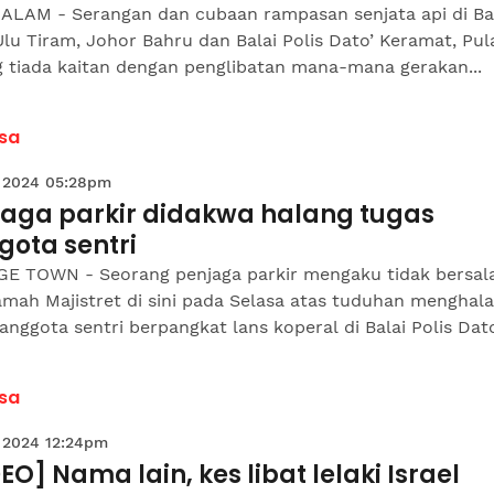
ALAM - Serangan dan cubaan rampasan senjata api di Ba
Ulu Tiram, Johor Bahru dan Balai Polis Dato’ Keramat, Pul
g tiada kaitan dengan penglibatan mana-mana gerakan...
sa
 2024 05:28pm
jaga parkir didakwa halang tugas
gota sentri
E TOWN - Seorang penjaga parkir mengaku tidak bersala
mah Majistret di sini pada Selasa atas tuduhan menghal
anggota sentri berpangkat lans koperal di Balai Polis Dato’
sa
 2024 12:24pm
EO] Nama lain, kes libat lelaki Israel