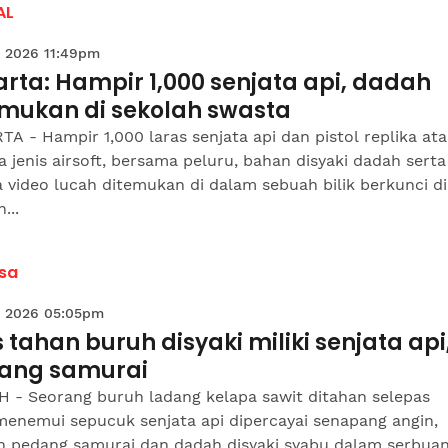
AL
 2026 11:49pm
rta: Hampir 1,000 senjata api, dadah
emukan di sekolah swasta
A - Hampir 1,000 laras senjata api dan pistol replika at
a jenis airsoft, bersama peluru, bahan disyaki dadah serta
 video lucah ditemukan di dalam sebuah bilik berkunci di
...
sa
 2026 05:05pm
s tahan buruh disyaki miliki senjata api
ang samurai
 - Seorang buruh ladang kelapa sawit ditahan selepas
menemui sepucuk senjata api dipercayai senapang angin,
ah pedang samurai dan dadah disyaki syabu dalam serbuan