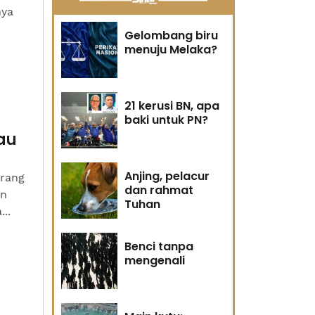
nya
Gelombang biru
menuju Melaka?
21 kerusi BN, apa
baki untuk PN?
au
Anjing, pelacur
urang
dan rahmat
an
Tuhan
...
Benci tanpa
mengenali