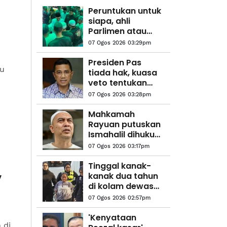
Peruntukan untuk
siapa, ahli
Parlimen atau
rakyat? - Anwar
07 Ogos 2026 03:29pm
Presiden Pas
au
tiada hak, kuasa
veto tentukan
kedudukan
07 Ogos 2026 03:28pm
Bersatu dalam PN
- Azmin
Mahkamah
Rayuan putuskan
Ismahalil dihukum
penjara 30 tahun
07 Ogos 2026 03:17pm
mulai hari ini
Tinggal kanak-
,
kanak dua tahun
di kolam dewasa
hingga lemas,
07 Ogos 2026 02:57pm
amah dijel empat
tahun
'Kenyataan
 di