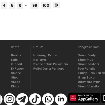
...
4
5
6
99
100
Berita
Umum
Rangkaian Kami
Berita
Hubungi Kami
Sinar Daily
Edisi
Kerjaya
SinarPlus
Global
Syarat dan Penafian
Sinar Bestari
E-Paper
Polisi Data Peribadi
Pop Family
Suara
Kumpulan Kara
Sinar
Grup Buku
Video
Ultimate Print
Khas
Sinar Varsity