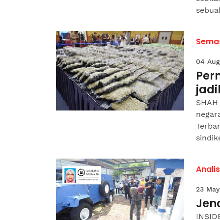
sebuah
Sema
04 Aug
Per
jadi
SHAH 
negar
Terba
sindike
Analis
23 May
Jen
INSIDE