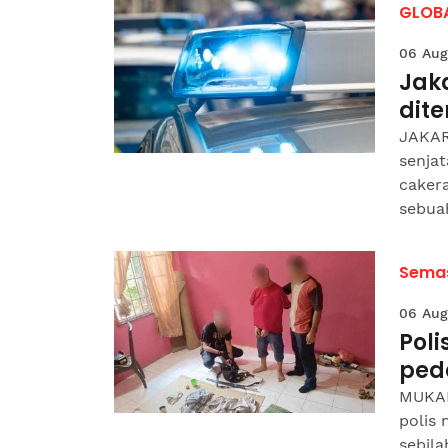
GLOB
06 Aug
Jaka
dit
JAKART
senjat
cakera
sebuah
Sema
06 Aug
Poli
ped
MUKAH
polis 
sebil