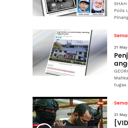
SHAH 
Polis 
Pinan
Sema
21 May
Pen
ang
GEORG
Mahka
tugas 
Sema
21 May
[VID