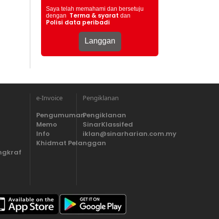
Saya telah memahami dan bersetuju
Terma & syarat
dengan
dan
Polisi data peribadi
e-Invoice
Pengiklanan
Pengumuman
Pengiklanan
Memo
SinarKlassifed
Info
iklan@sinarharian.com.my
Khidmat Pelanggan
ngkraf