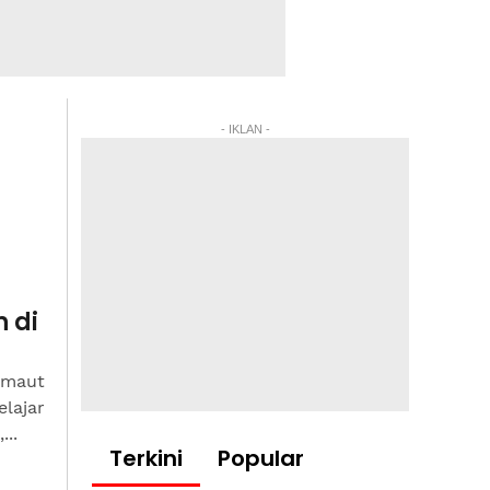
- IKLAN -
 di
, maut
elajar
..
Terkini
Popular