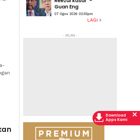
Reezal kasar' -
Guan Eng
07 Ogos 2026 02:55pm
LAGI
- IKLAN -
a-
ngan
Download
Apps Kami
kan