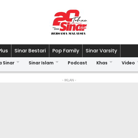
Plus
Sinar Bestari
Pop Family
Sinar Varsity
a Sinar
Sinar Islam
Podcast
Khas
Video
- IKLAN -