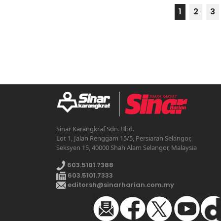
1
2
3
Sinar Karangkraf Sdn. Bhd.
Lot 1, Jalan Renggam 15/5, Persiaran Selangor,
Seksyen 15, 40000 Shah Alam Selangor, Malaysia
603.5101.7388
603.5101.7333
editorsh@sinarharian.com.my