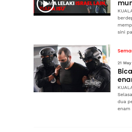
mun
KUALA
berde
mempe
sini p
Sema
21 May
Bica
enam
KUALA
Selasa
dua p
enam p