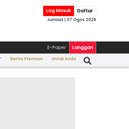
Log Masuk
Daftar
Jumaat | 07 Ogos 2026
E-Paper
Langgan
Berita Premium
Untuk Anda