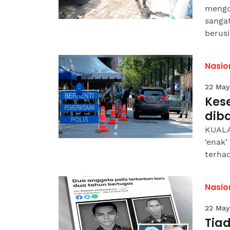
mengo
sangat
berusi
Nasio
22 May
Kes
dib
KUALA
‘enak
terhad
Nasio
22 May
Tia