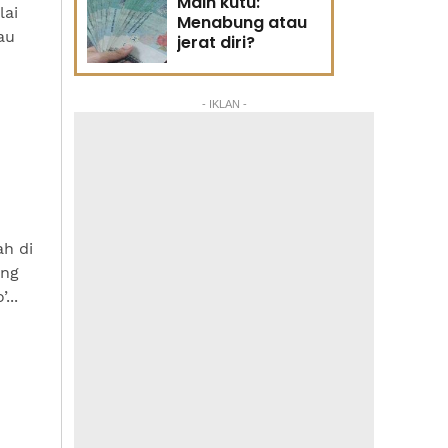
Main kutu:
lai
Menabung atau
au
jerat diri?
- IKLAN -
h di
ang
...