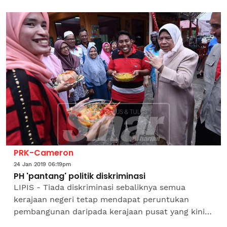
Pahang, Al-Sultan Abdullah Ri’ayatuddin Al-
Mustafa Billah Shah...
PRK-Cameron
24 Jan 2019 06:19pm
PH 'pantang' politik diskriminasi
LIPIS - Tiada diskriminasi sebaliknya semua
kerajaan negeri tetap mendapat peruntukan
pembangunan daripada kerajaan pusat yang kini
diterajui PH. Menteri Perumahan dan Kerajaan