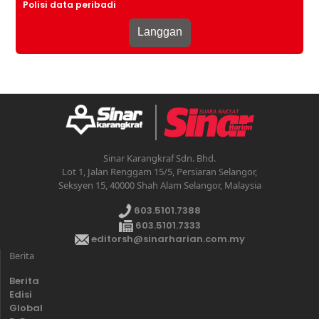
Polisi data peribadi
Sinar Karangkraf Sdn. Bhd.
Lot 1, Jalan Renggam 15/5, Persiaran Selangor,
Seksyen 15, 40000 Shah Alam Selangor, Malaysia
603.5101.7388
603.5101.7333
editorsh@sinarharian.com.my
Berita
Berita
Edisi
Global