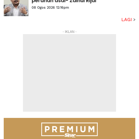
peranan asal- Zainul Rijal
08 Ogos 2026 12:16pm
LAGI
- IKLAN -