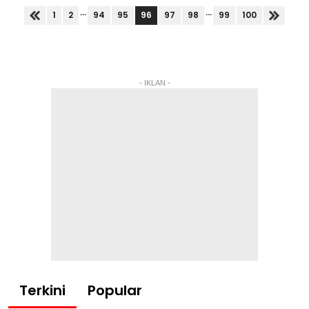
keselamatan dan...
...
...
96
1
2
94
95
97
98
99
100
- IKLAN -
Terkini
Popular