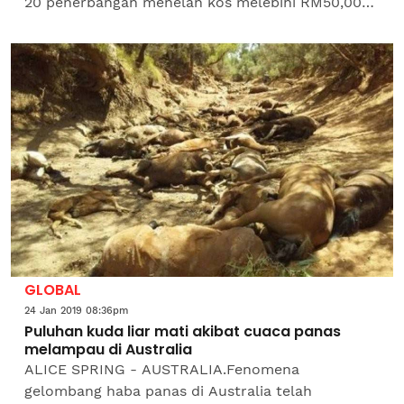
20 penerbangan menelan kos melebihi RM50,000.
Komander Pasukan Khas Unit Udara Jabatan
Bomba dan...
GLOBAL
24 Jan 2019 08:36pm
Puluhan kuda liar mati akibat cuaca panas
melampau di Australia
ALICE SPRING - AUSTRALIA.Fenomena
gelombang haba panas di Australia telah