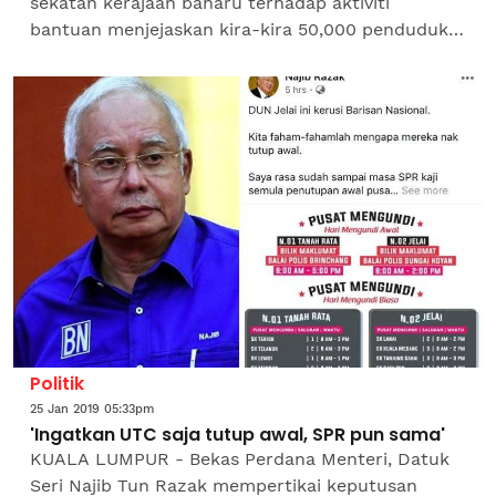
sekatan kerajaan baharu terhadap aktiviti
bantuan menjejaskan kira-kira 50,000 penduduk
Rohingya di Rakhine di mana etnik minoriti Islam
itu ditindas sejak...
Politik
25 Jan 2019 05:33pm
'Ingatkan UTC saja tutup awal, SPR pun sama'
KUALA LUMPUR - Bekas Perdana Menteri, Datuk
Seri Najib Tun Razak mempertikai keputusan