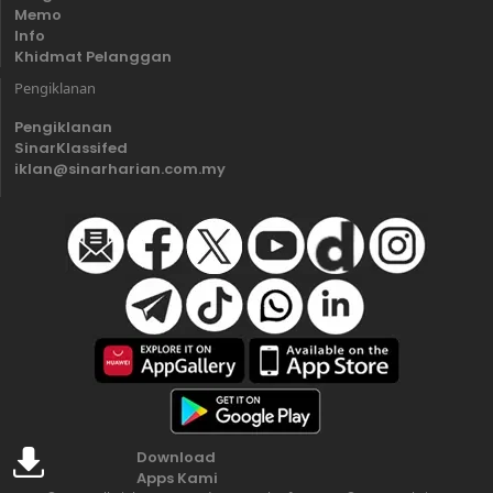
Memo
Info
Khidmat Pelanggan
Pengiklanan
Pengiklanan
SinarKlassifed
iklan@sinarharian.com.my
Download
Apps Kami