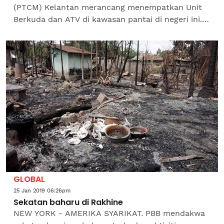
(PTCM) Kelantan merancang menempatkan Unit
Berkuda dan ATV di kawasan pantai di negeri ini.
Ketua Turus Utama PTCM, Tan Sri Prof Dr
(Munsyi) Muslim Yaakob...
GLOBAL
25 Jan 2019 06:26pm
Sekatan baharu di Rakhine
NEW YORK - AMERIKA SYARIKAT. PBB mendakwa