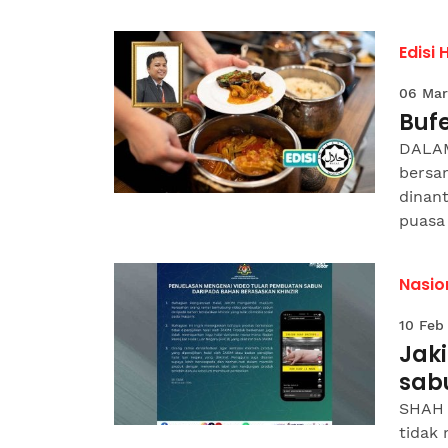
Edisi 
06 Mar
Bufe
DALAM
bersa
dinan
puasa 
Nasio
10 Feb
Jaki
sab
SHAH 
tidak 