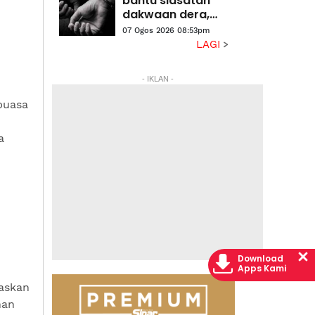
bantu siasatan
halaman
dakwaan dera,
gangguan
07 Ogos 2026 08:53pm
seksual dua anak
LAGI
lelaki
- IKLAN -
puasa
a
Download
Apps Kami
askan
han