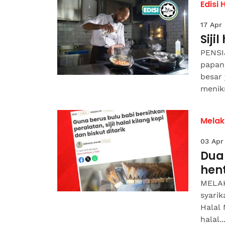
Edisi 
17 Apr
Siji
PENSI
papan
besar
menikm
Melak
03 Apr
Dua 
hent
MELAK
syarik
Halal
halal..