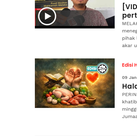
[VI
per
MELAK
meneg
pihak 
akar u
Edisi 
09 Jan
Hala
PERIN
khati
mingg
Jumaat