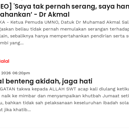
DEO] 'Saya tak pernah serang, saya ha
tahankan’ - Dr Akmal
A - Ketua Pemuda UMNO, Datuk Dr Muhamad Akmal Sal
askan beliau tidak pernah memulakan serangan terhada
lain, sebaliknya hanya mempertahankan pendirian serta 
mbi yang...
Halal
 2026 06:20pm
l benteng akidah, jaga hati
GATAN takwa kepada ALLAH SWT acap kali diulang ketik
b naik ke mimbar dan menyampaikan khutbah Jumaat set
u, bahkan tidak sah pelaksanaan keseluruhan ibadah sola
 jika khatib...