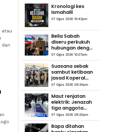
Kronologi kes
Ismahalil
07 Ogos 2026 10:42pm
 atau
Belia Sabah
h
diseru perkukuh
 dan
hubungan dengan
Putrajaya
07 Ogos 2026 10:07pm
Suasana sebak
sambut ketibaan
jasad Koperal
Teck Siong
07 Ogos 2026 09:34pm
h
Maut renjatan
elektrik: Jenazah
tiga anggota
polis
an
07 Ogos 2026 09:20pm
diterbangkan
logo
pulang ke
Bapa ditahan
kampung