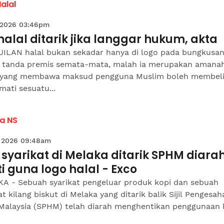
Halal
 2026 03:46pm
l halal ditarik jika langgar hukum, akta
JILAN halal bukan sekadar hanya di logo pada bungkusan
 tanda premis semata-mata, malah ia merupakan amana
 yang membawa maksud pengguna Muslim boleh membeli
ati sesuatu...
a NS
 2026 09:48am
syarikat di Melaka ditarik SPHM diara
i guna logo halal - Exco
A - Sebuah syarikat pengeluar produk kopi dan sebuah
at kilang biskut di Melaka yang ditarik balik Sijil Pengesah
 Malaysia (SPHM) telah diarah menghentikan penggunaan 
.