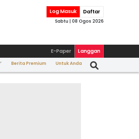
Log Masuk
Daftar
Sabtu | 08 Ogos 2026
E-Paper
Langgan
Berita Premium
Untuk Anda