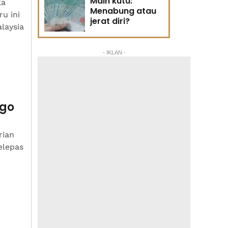
Main kutu:
ka
Menabung atau
u ini
jerat diri?
laysia
- IKLAN -
ogo
rian
elepas