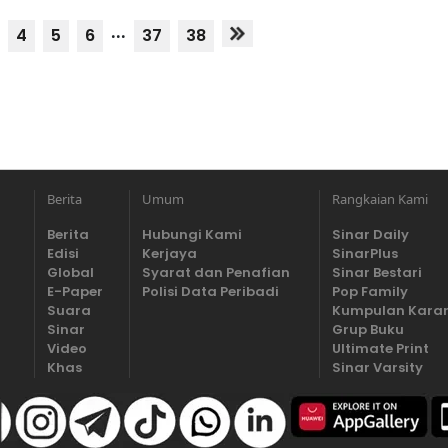
...
4
5
6
37
38
Berita
Umum
Rangkaian Kami
Berita
Hubungi Kami
Sinar Daily
Edisi
Kerjaya
SinarPlus
Global
Syarat dan Penafian
Sinar Bestari
E-Paper
Polisi Data Peribadi
Pop Family
Suara
Kumpulan Kara
Sinar
Grup Buku
Video
Ultimate Print
Khas
Sinar Varsity