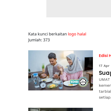
Kata kunci berkaitan
logo halal
Jumlah: 373
Edisi 
17 Apr
Sua
UMAT I
kemen
tarbi
setiap.