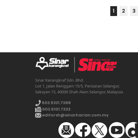
1
2
3
Sinar Karangkraf Sdn. Bhd.
Lot 1, Jalan Renggam 15/5, Persiaran Selangor,
Seksyen 15, 40000 Shah Alam Selangor, Malaysia
603.5101.7388
603.5101.7333
editorsh@sinarharian.com.my