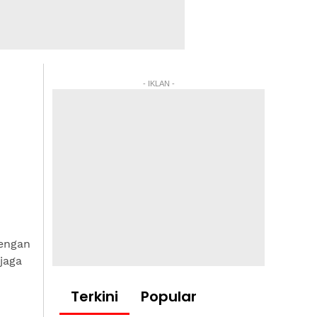
- IKLAN -
engan
jaga
Terkini
Popular