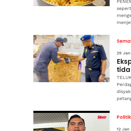
PENEM
seper
menge
menjel
Sema
29 Jan
Eksp
tida
TELUK
Perda
disyak
petang
Politik
12 Jan