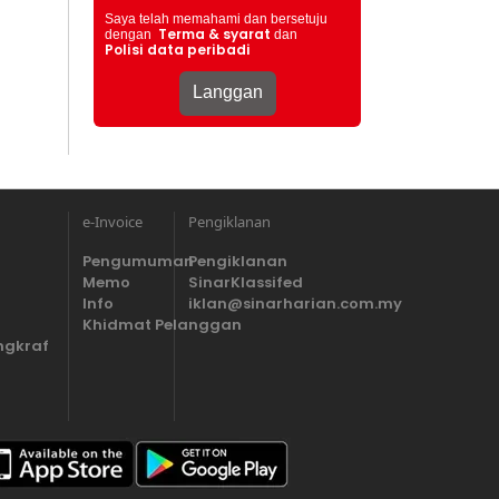
Saya telah memahami dan bersetuju
Terma & syarat
dengan
dan
Polisi data peribadi
e-Invoice
Pengiklanan
Pengumuman
Pengiklanan
Memo
SinarKlassifed
Info
iklan@sinarharian.com.my
Khidmat Pelanggan
ngkraf