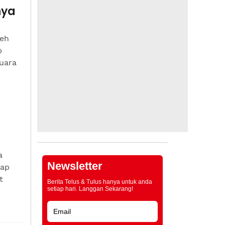
nya
eh
p
suara
a
Newsletter
iap
t
Berita Telus & Tulus hanya untuk anda
setiap hari. Langgan Sekarang!