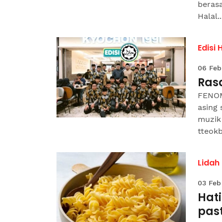
berasa
Halal..
Edisi 
06 Feb
Ras
FENOM
asing
muzik
tteokb
Lidah
03 Feb
Hat
pas