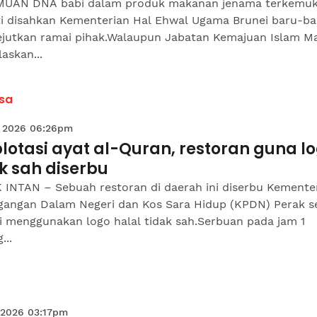
UAN DNA babi dalam produk makanan jenama terkemu
ti disahkan Kementerian Hal Ehwal Ugama Brunei baru-bar
jutkan ramai pihak.Walaupun Jabatan Kemajuan Islam Ma
askan...
sa
 2026 06:26pm
lotasi ayat al-Quran, restoran guna l
k sah diserbu
 INTAN – Sebuah restoran di daerah ini diserbu Kemente
gangan Dalam Negeri dan Kos Sara Hidup (KPDN) Perak s
i menggunakan logo halal tidak sah.Serbuan pada jam 1
...
 2026 03:17pm