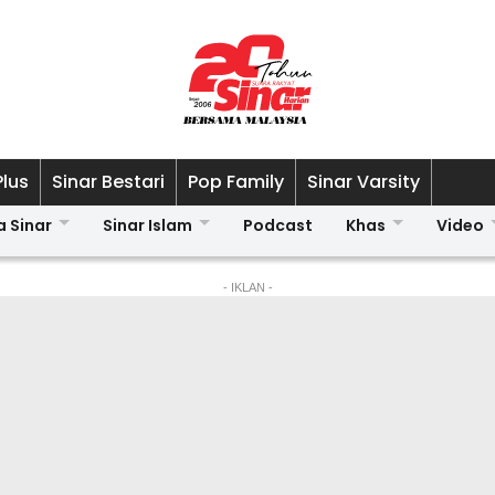
Plus
Sinar Bestari
Pop Family
Sinar Varsity
a Sinar
Sinar Islam
Podcast
Khas
Video
- IKLAN -