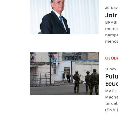
30 Nov
Jair
BRASIL
memai
nampa
menola
GLOB
11 Nov
Pul
Ecu
MACHA
Machal
terce
(SNAI),