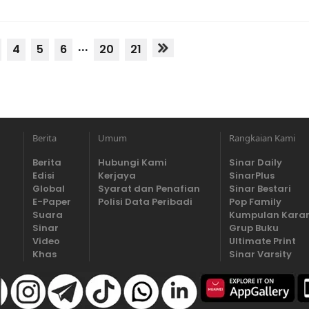
...
4
5
6
20
21
Berita
Umum
Rangkaian Kami
Berita
Hubungi Kami
Sinar Daily
Edisi
Kerjaya
SinarPlus
Global
Syarat dan Penafian
Sinar Bestari
E-Paper
Polisi Data Peribadi
Pop Family
Suara
Kumpulan Kara
Sinar
Grup Buku
Video
Ultimate Print
Khas
Sinar Varsity