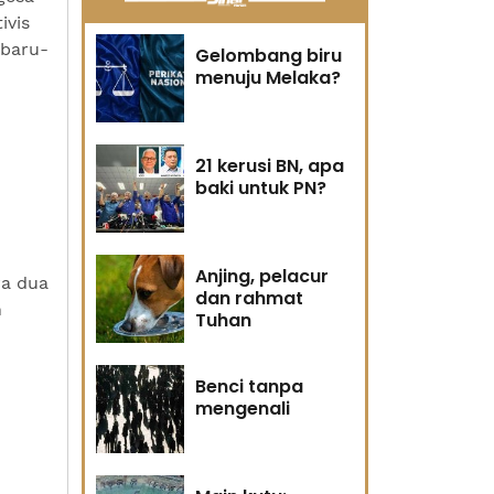
ivis
 baru-
Gelombang biru
menuju Melaka?
21 kerusi BN, apa
baki untuk PN?
Anjing, pelacur
ra dua
dan rahmat
n
Tuhan
Benci tanpa
mengenali