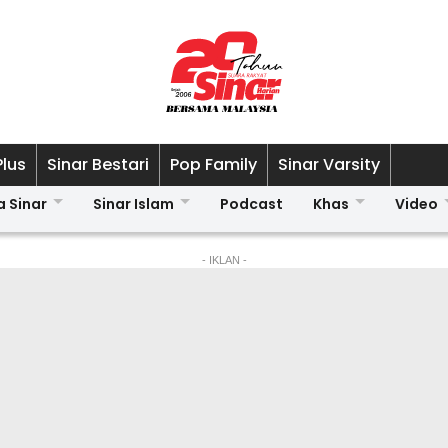
Plus
Sinar Bestari
Pop Family
Sinar Varsity
a Sinar
Sinar Islam
Podcast
Khas
Video
- IKLAN -