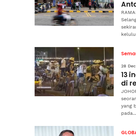
Ant
RAMAI
Selan
sekir
kelulu
Sema
28 Dec
13 i
di r
JOHOR
seora
yang b
pada..
GLOB