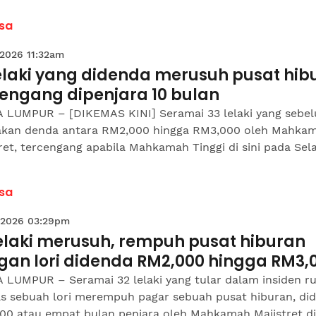
sa
 2026 11:32am
lelaki yang didenda merusuh pusat hib
cengang dipenjara 10 bulan
 LUMPUR – [DIKEMAS KINI] Seramai 33 lelaki yang sebel
akan denda antara RM2,000 hingga RM3,000 oleh Mahka
ret, tercengang apabila Mahkamah Tinggi di sini pada Selas
sa
 2026 03:29pm
lelaki merusuh, rempuh pusat hiburan
gan lori didenda RM2,000 hingga RM3,
 LUMPUR – Seramai 32 lelaki yang tular dalam insiden r
as sebuah lori merempuh pagar sebuah pusat hiburan, di
0 atau empat bulan penjara oleh Mahkamah Majistret di s