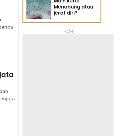
Main kutu:
Menabung atau
jerat diri?
h
 tanpa
- IKLAN -
jata
 dan
enjata