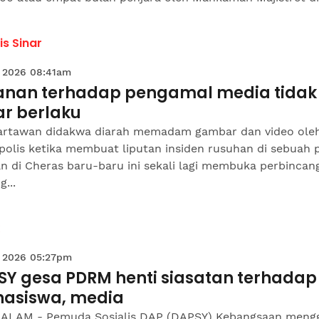
is Sinar
 2026 08:41am
anan terhadap pengamal media tidak
ar berlaku
artawan didakwa diarah memadam gambar dan video ole
polis ketika membuat liputan insiden rusuhan di sebuah 
n di Cheras baru-baru ini sekali lagi membuka perbincan
g...
 2026 05:27pm
SY gesa PDRM henti siasatan terhadap
asiswa, media
ALAM - Pemuda Sosialis DAP (DAPSY) Kebangsaan meng