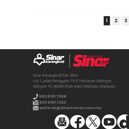
1
2
3
Sinar Karangkraf Sdn. Bhd.
Lot 1, Jalan Renggam 15/5, Persiaran Selangor,
Seksyen 15, 40000 Shah Alam Selangor, Malaysia
603.5101.7388
603.5101.7333
editorsh@sinarharian.com.my