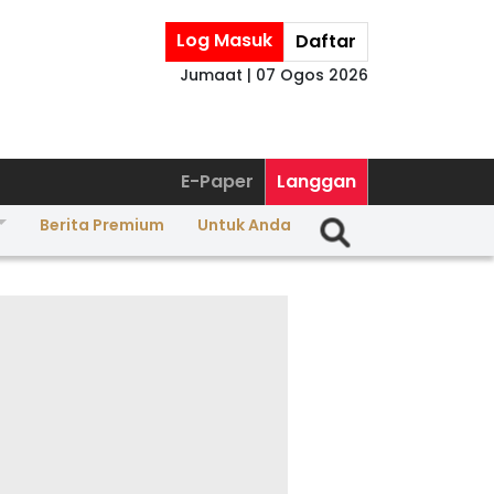
Log Masuk
Daftar
Jumaat | 07 Ogos 2026
E-Paper
Langgan
Berita Premium
Untuk Anda