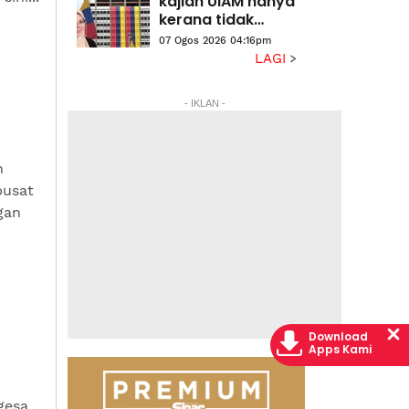
kajian UIAM hanya
kerana tidak
selari agenda
07 Ogos 2026 04:16pm
politik' - Bibi
LAGI
Sunita
- IKLAN -
h
pusat
gan
Download
Apps Kami
gesa