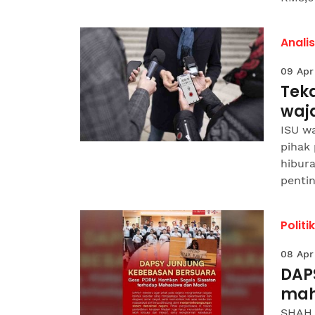
Analis
09 Apr
Tek
waj
ISU w
pihak 
hibura
pentin
Politik
08 Apr
DAP
mah
SHAH 