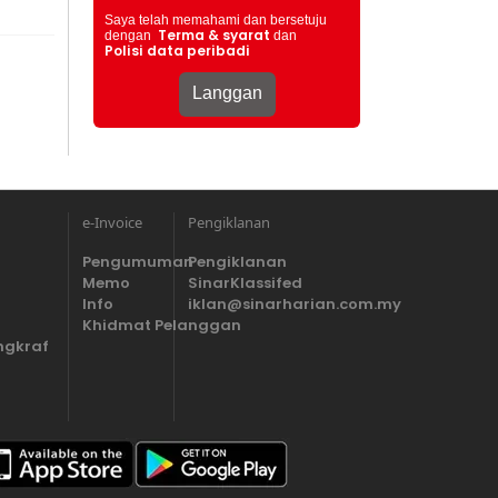
Saya telah memahami dan bersetuju
Terma & syarat
dengan
dan
Polisi data peribadi
e-Invoice
Pengiklanan
Pengumuman
Pengiklanan
Memo
SinarKlassifed
Info
iklan@sinarharian.com.my
Khidmat Pelanggan
ngkraf