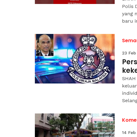
Polis
yang 
baru i
Sema
23 Feb
Per
kek
SHAH 
kelua
indiv
Selang
Komen
14 Feb