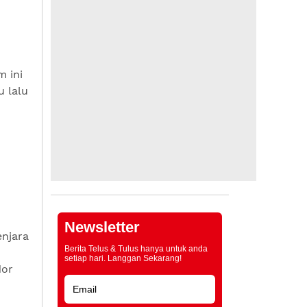
 ini
 lalu
Newsletter
njara
Berita Telus & Tulus hanya untuk anda
setiap hari. Langgan Sekarang!
dor