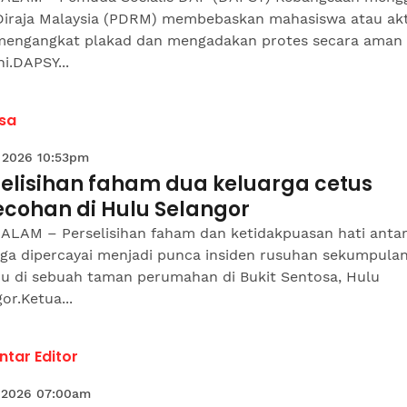
 Diraja Malaysia (PDRM) membebaskan mahasiswa atau akt
mengangkat plakad dan mengadakan protes secara aman
ni.DAPSY...
sa
 2026 10:53pm
selisihan faham dua keluarga cetus
ecohan di Hulu Selangor
ALAM – Perselisihan faham dan ketidakpuasan hati anta
rga dipercayai menjadi punca insiden rusuhan sekumpula
idu di sebuah taman perumahan di Bukit Sentosa, Hulu
or.Ketua...
tar Editor
 2026 07:00am