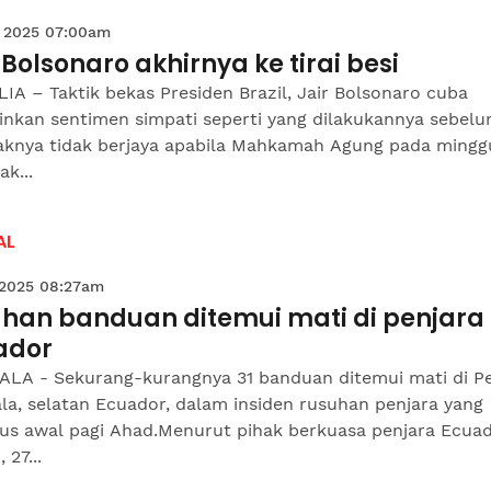
 2025 07:00am
 Bolsonaro akhirnya ke tirai besi
IA – Taktik bekas Presiden Brazil, Jair Bolsonaro cuba
nkan sentimen simpati seperti yang dilakukannya sebelum
knya tidak berjaya apabila Mahkamah Agung pada minggu
k...
AL
 2025 08:27am
uhan banduan ditemui mati di penjara
ador
LA - Sekurang-kurangnya 31 banduan ditemui mati di Pe
a, selatan Ecuador, dalam insiden rusuhan penjara yang
tus awal pagi Ahad.Menurut pihak berkuasa penjara Ecua
 27...