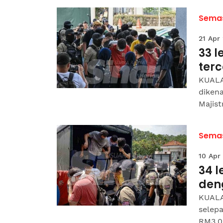
Sema
21 Apr
33 
ter
KUALA
diken
Majist
Sema
10 Apr
34 
den
KUALA
selep
RM3,00