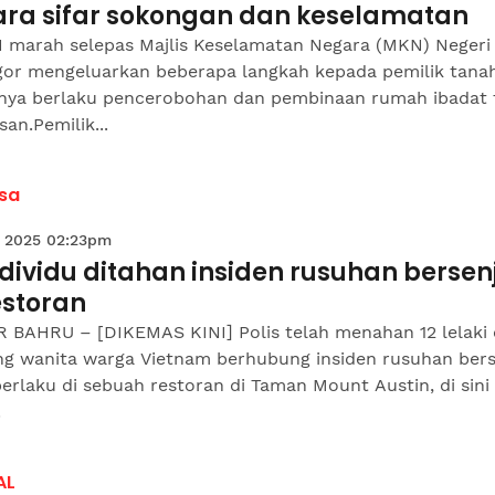
ara sifar sokongan dan keselamatan
 marah selepas Majlis Keselamatan Negara (MKN) Negeri
gor mengeluarkan beberapa langkah kepada pemilik tana
anya berlaku pencerobohan dan pembinaan rumah ibadat
san.Pemilik...
sa
 2025 02:23pm
ndividu ditahan insiden rusuhan bersen
estoran
 BAHRU – [DIKEMAS KINI] Polis telah menahan 12 lelaki
ng wanita warga Vietnam berhubung insiden rusuhan bers
erlaku di sebuah restoran di Taman Mount Austin, di sini
.
AL