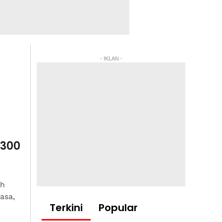
- IKLAN -
 300
ah
asa,
Terkini
Popular