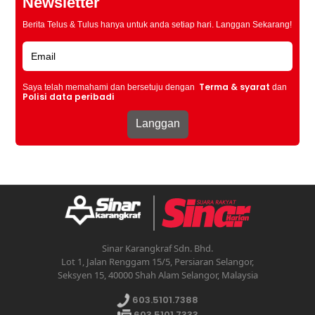
Newsletter
Berita Telus & Tulus hanya untuk anda setiap hari. Langgan Sekarang!
Terma & syarat
Saya telah memahami dan bersetuju dengan
dan
Polisi data peribadi
Sinar Karangkraf Sdn. Bhd.
Lot 1, Jalan Renggam 15/5, Persiaran Selangor,
Seksyen 15, 40000 Shah Alam Selangor, Malaysia
603.5101.7388
603.5101.7333