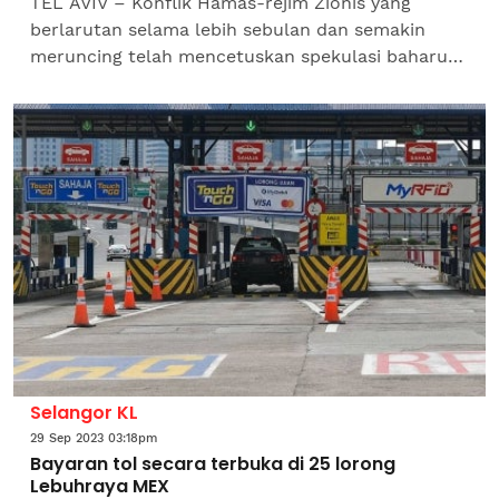
TEL AVIV – Konflik Hamas-rejim Zionis yang
berlarutan selama lebih sebulan dan semakin
meruncing telah mencetuskan spekulasi baharu
tentang rancangan sebenar di sebalik peperangan
ganas yang meragut...
Selangor KL
29 Sep 2023 03:18pm
Bayaran tol secara terbuka di 25 lorong
Lebuhraya MEX