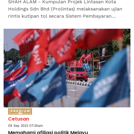
SHAH ALAM - Kumpulan Projek Lintasan Kota
Holdings Sdn Bhd (Prolintas) melaksanakan ujian
rintis kutipan tol secara Sistem Pembayaran
Terbuka (SPT) di dua lebuh raya kendaliannya
iaitu Lebuhraya...
Cetusan
09 Sep 2023 07:30am
Memahami afiliasi politik Melayu