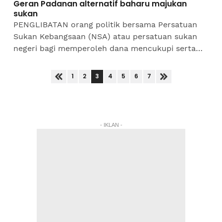
Geran Padanan alternatif baharu majukan
sukan
PENGLIBATAN orang politik bersama Persatuan
Sukan Kebangsaan (NSA) atau persatuan sukan
negeri bagi memperoleh dana mencukupi serta
menyelesaikan masalah kewangan persatuan
sukan terlibat sememangnya...
3
1
2
4
5
6
7
- IKLAN -