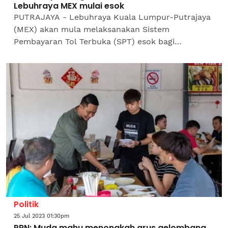
Lebuhraya MEX mulai esok
PUTRAJAYA - Lebuhraya Kuala Lumpur-Putrajaya
(MEX) akan mula melaksanakan Sistem
Pembayaran Tol Terbuka (SPT) esok bagi
membolehkan pengguna membayar tol
menggunakan kad debit atau kad...
Politik
25 Jul 2023 01:30pm
PRN: Muda mahu menongkah arus gelombang