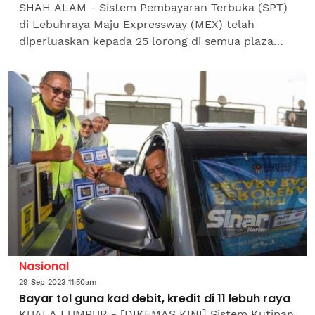
SHAH ALAM - Sistem Pembayaran Terbuka (SPT)
di Lebuhraya Maju Expressway (MEX) telah
diperluaskan kepada 25 lorong di semua plaza
tolnya, berbanding hanya enam ketika tempoh
ujian sebelum ini. Ketua...
Nasional
29 Sep 2023 11:50am
Bayar tol guna kad debit, kredit di 11 lebuh raya
KUALA LUMPUR - [DIKEMAS KINI] Sistem Kutipan