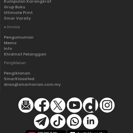
Kumpulan Karangkraf
Grup Buku
Ultimate Print
Sinar Varsity
e-Invoice
Pengumuman
Memo
Info
Khidmat Pelanggan
Pengiklanan
Pengiklanan
SinarKlassifed
iklan@sinarharian.com.my