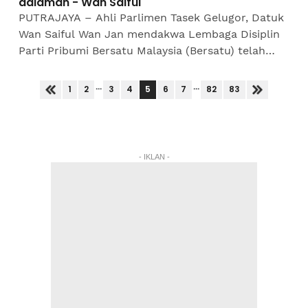
dalaman - Wan Saiful
PUTRAJAYA – Ahli Parlimen Tasek Gelugor, Datuk
Wan Saiful Wan Jan mendakwa Lembaga Disiplin
Parti Pribumi Bersatu Malaysia (Bersatu) telah
disalahgunakan sebagai alat untuk menyerang
kepimpinan...
...
...
5
1
2
3
4
6
7
82
83
- IKLAN -