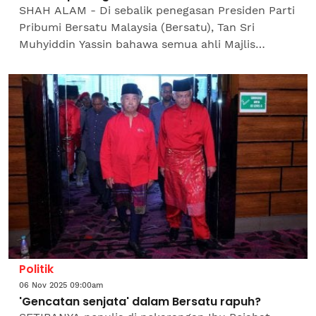
SHAH ALAM - Di sebalik penegasan Presiden Parti
Pribumi Bersatu Malaysia (Bersatu), Tan Sri
Muhyiddin Yassin bahawa semua ahli Majlis
Pimpinan Tertinggi (MPT) bersepakat untuk
menghentikan kemelut...
Politik
06 Nov 2025 09:00am
'Gencatan senjata' dalam Bersatu rapuh?