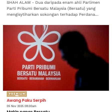
SHAH ALAM - Dua daripada enam ahli Parlimen
Parti Pribumi Bersatu Malaysia (Bersatu) yang
mengisytiharkan sokongan terhadap Perdana
Menteri, Datuk Seri Anwar Ibrahim menafikan
dakwaan kononnya...
Awang Paku Serpih
05 Nov 2025 08:00am
Makin panas Bersatu