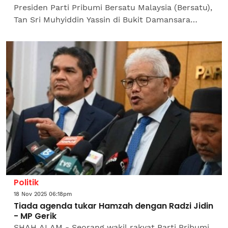
Presiden Parti Pribumi Bersatu Malaysia (Bersatu),
Tan Sri Muhyiddin Yassin di Bukit Damansara
menjadi tumpuan malam ini susulan pertemuan
melibatkan Ahli...
Politik
18 Nov 2025 06:18pm
Tiada agenda tukar Hamzah dengan Radzi Jidin
- MP Gerik
SHAH ALAM - Seorang wakil rakyat Parti Pribumi