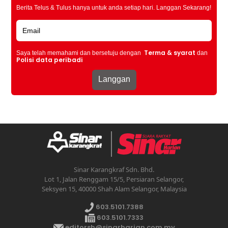
Berita Telus & Tulus hanya untuk anda setiap hari. Langgan Sekarang!
Terma & syarat
Saya telah memahami dan bersetuju dengan
dan
Polisi data peribadi
Sinar Karangkraf Sdn. Bhd.
Lot 1, Jalan Renggam 15/5, Persiaran Selangor,
Seksyen 15, 40000 Shah Alam Selangor, Malaysia
603.5101.7388
603.5101.7333
editorsh@sinarharian.com.my