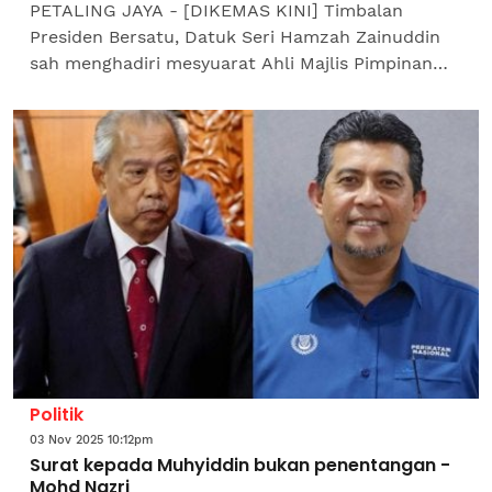
PETALING JAYA - [DIKEMAS KINI] Timbalan
Presiden Bersatu, Datuk Seri Hamzah Zainuddin
sah menghadiri mesyuarat Ahli Majlis Pimpinan
Tertinggi (MPT) parti itu pada malam
Selasa.Bagaimanapun, Ketua...
Politik
03 Nov 2025 10:12pm
Surat kepada Muhyiddin bukan penentangan -
Mohd Nazri