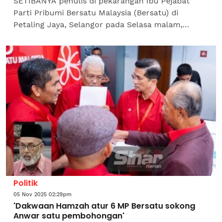
SETIBANYA penulis di pekarangan Ibu Pejabat
Parti Pribumi Bersatu Malaysia (Bersatu) di
Petaling Jaya, Selangor pada Selasa malam,
suasana yang terpampang bukan sekadar rutin
menyambut ketua...
Politik
05 Nov 2025 02:29pm
'Dakwaan Hamzah atur 6 MP Bersatu sokong
Anwar satu pembohongan'