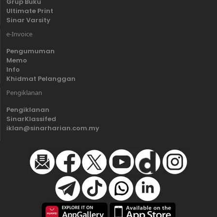
Grup Buku
Ultimate Print
Sinar Varsity
e-Invoice
Pengumuman
Memo
Info
Khidmat Pelanggan
Pengiklanan
Pengiklanan
SinarKlassifed
iklan@sinarharian.com.my