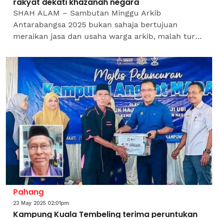
rakyat dekati khazanah negara
SHAH ALAM – Sambutan Minggu Arkib
Antarabangsa 2025 bukan sahaja bertujuan
meraikan jasa dan usaha warga arkib, malah turut
mengajak seluruh rakyat mendekati khazanah
sejarah negara yang menjadi...
Pahang
23 May 2025 02:01pm
Kampung Kuala Tembeling terima peruntukan