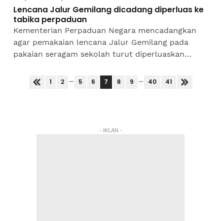
Lencana Jalur Gemilang dicadang diperluas ke
tabika perpaduan
Kementerian Perpaduan Negara mencadangkan
agar pemakaian lencana Jalur Gemilang pada
pakaian seragam sekolah turut diperluaskan
kepada taman bimbingan kanak-kanak (tabika)
perpaduan di seluruh negara,...
...
...
7
1
2
5
6
8
9
40
41
- IKLAN -