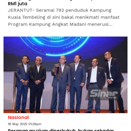
RM1 juta
JERANTUT- Seramai 792 penduduk Kampung
Kuala Tembeling di sini bakal menikmati manfaat
Program Kampung Angkat Madani menerusi
peruntukan RM1 juta yang disalurkan pada tahun
ini. Peruntukan itu...
Nasional
18 May 2025 01:28pm
Peranan muzium diperkukuh, bukan sekadar