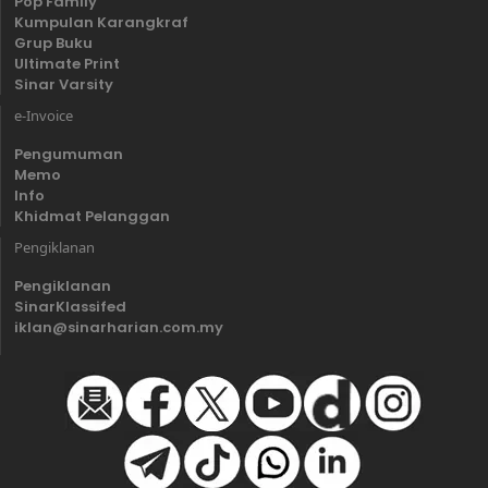
Pop Family
Kumpulan Karangkraf
Grup Buku
Ultimate Print
Sinar Varsity
e-Invoice
Pengumuman
Memo
Info
Khidmat Pelanggan
Pengiklanan
Pengiklanan
SinarKlassifed
iklan@sinarharian.com.my