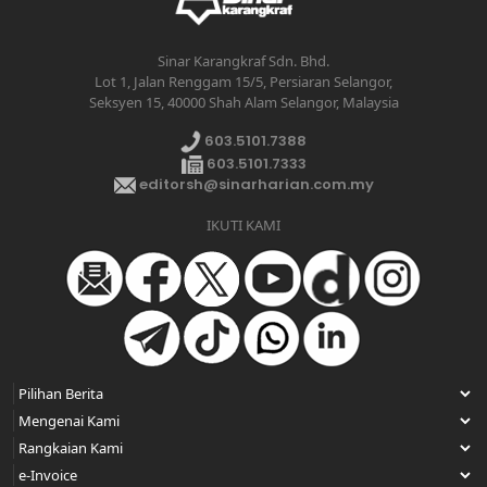
Sinar Karangkraf Sdn. Bhd.
Lot 1, Jalan Renggam 15/5, Persiaran Selangor,
Seksyen 15, 40000 Shah Alam Selangor, Malaysia
603.5101.7388
603.5101.7333
editorsh@sinarharian.com.my
IKUTI KAMI