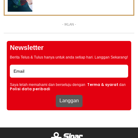
- IKLAN -
Newsletter
Berita Telus & Tulus hanya untuk anda setiap hari. Langgan Sekarang!
Terma & syarat
Saya telah memahami dan bersetuju dengan
dan
Polisi data peribadi