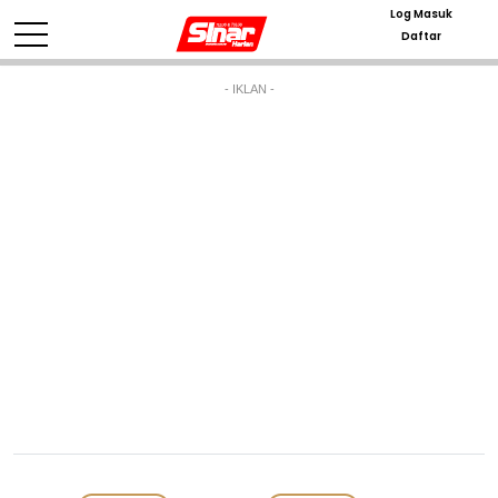
Log Masuk
Daftar
- IKLAN -