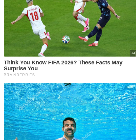
Moratorium
Bank
Affin Hwang Capital
Loong Chee Wei
Alan Tan
Artikel Disyorkan
Nasional