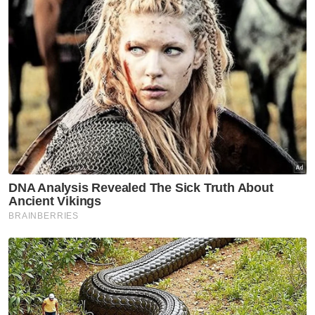
mengekalkan unjuran Keluaran Dalam
Negara Kasar (KDNK) Malaysia tahun ini pada
penguncupan 3.5 peratus, dipengaruhi
ketidaktentuan ekonomi disebabkan
kebimbangan meningkat mengenai
pandemik Covid-19.
Beliau berkata, penguncupan paling ketara
dijangka dilihat pada suku kedua tahun ini.
“Namun, kami berpendapat pertumbuhan
akan pulih kepada enam peratus tahun
depan manakala eksport dijangka meningkat
semula kepada tujuh peratus," katanya.
Artikel Berkaitan:
Warga asing terus monopoli luar Pasar Borong Kuala
Lumpur