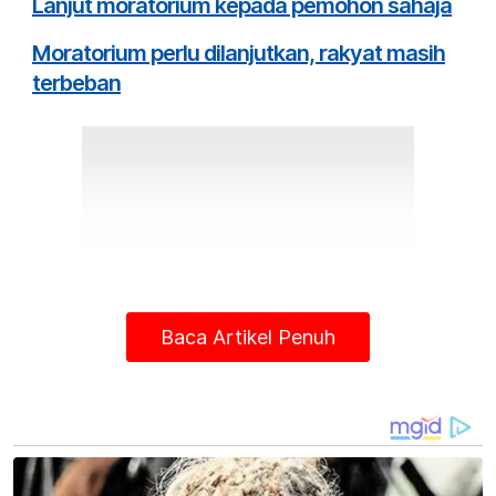
Lanjut moratorium kepada pemohon sahaja
Moratorium perlu dilanjutkan, rakyat masih
terbeban
Baca Artikel Penuh
Sementara itu, Ketua Pakar Ekonomi Affin
Hwang Capital, Alan Tan berkata, pihaknya