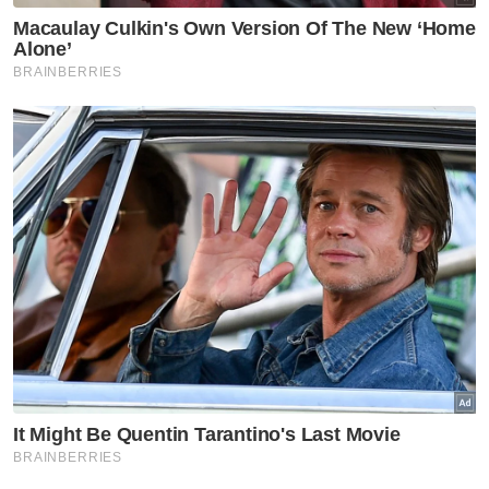
Berita Telus & Tulus menerusi E-Mel setiap
hari!
Mengenai ringgit, Alan berkata, mata wang
tempatan dijangka memperoleh semula
pergerakan meningkat berbanding dolar
Amerika Syarikat (AS) didorong sentimen
ekonomi tempatan yang positif.
“Pasaran ini juga akan mencatatkan prestasi
lebih baik berbanding AS memandangkan
pelabur asing kini berminat untuk melabur
dalam pasaran domestik selain kelemahan