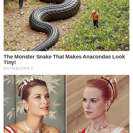
Insentif diskaun bayaran balik pinjaman PTPTN
Mohd Shuhaily dilantik Ketua Polis Kuala Lumpur
Mengenai kadar dasar semalaman (OPR),
beliau berkata, Bank Negara Malaysia
dijangka mengekalkan kadar semasa hingga
akhir 2021 sebelum menormalkannya
kembali kepada tiga peratus.