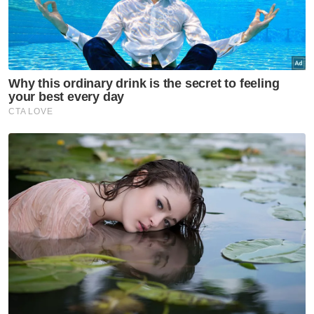
Perkukuh kawalan
keselamatan semua lapangan
terbang, pintu masuk negara,
titah Agong
Nasional
Agong titah siasat Laporan RCI
Tabung Haji 'sehingga ke
lubang cacing'
Nasional
Lima kawasan di Sarawak
catat IPU tidak sihat - JAS
Nasional
RS-2 gariskan 98 inisiatif pacu
Selangor 2030