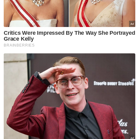
"Ini kerana ekonomi ini telah memperoleh
semula kekuatannya dengan kapasiti penuh
selepas mengalami kemerosotan semasa
pelaksanaan Perintah Kawalan Pergerakan
untuk membendung penularan Covid-19,"
katanya.
Pada masa ini, OPR berada pada 2.0 peratus
dan Jawatankuasa Dasar Monetari (MPC)
dijadualkan mengadakan mesyuarat
keempat bulan depan.