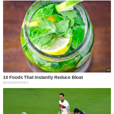
dolar AS berikutan langkah pengurangan
kuantitatif,” katanya.
Kadar faedah semasa AS adalah hampir sifar
peratus dan Rizab Persekutuan AS tidak
merancang untuk meningkat kadar tersebut
sehingga ekonominya menunjukkan tanda-
tanda pemulihan pasca-Covid-19.
Bank Dunia sebelum ini mengunjurkan KDNK
global menguncup 5.2 peratus tahun ini,
kemelesetan global paling buruk sejak
berdekad-dekad. - Bernama
Muat turun aplikasi Sinar Harian.
Klik di sini!