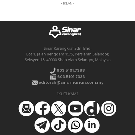
- IKLAN -
Sinar Karangkraf Sdn. Bhd.
Lot 1, Jalan Renggam 15/5, Persiaran Selangor,
Seksyen 15, 40000 Shah Alam Selangor, Malaysia
603.5101.7388
603.5101.7333
editorsh@sinarharian.com.my
IKUTI KAMI