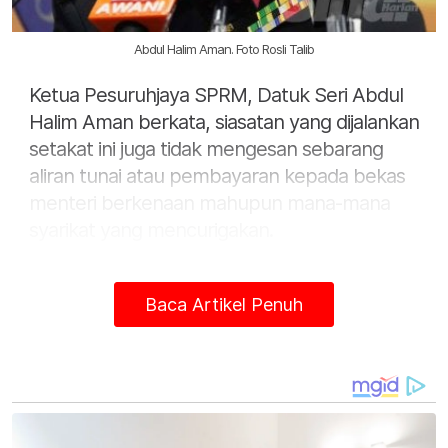
Abdul Halim Aman. Foto Rosli Talib
Ketua Pesuruhjaya SPRM, Datuk Seri Abdul
Halim Aman berkata, siasatan yang dijalankan
setakat ini juga tidak mengesan sebarang
aliran tunai atau pembayaran kepada bekas
menteri berkenaan mahupun mana-mana
syarikat yang mencurigakan.
"Siasatan menunjukkan dan mendapati
bahawa tiada wujud aliran wang ataupun
Baca Artikel Penuh
aliran tunai pembayaran kepada menteri
atau kepada mana-mana syarikat yang
mencurigakan.
"Hasil siasatan pihak kami setakat ini