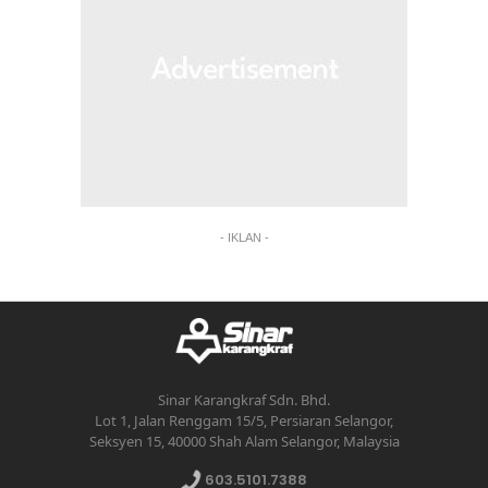
- IKLAN -
Sinar Karangkraf Sdn. Bhd.
Lot 1, Jalan Renggam 15/5, Persiaran Selangor,
Seksyen 15, 40000 Shah Alam Selangor, Malaysia
603.5101.7388