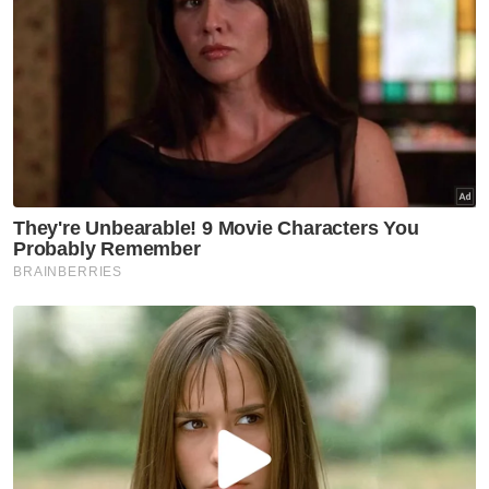
memorandum persefahaman (MoU) antara
kedua-dua zoo berkenaan.
Hasil siasatan turut mendapati kos
pemindahan gajah tersebut ditanggung
sepenuhnya oleh Zoo Tennoji, Osaka melalui
syarikat yang dilantik, bukannya kerajaan
Malaysia.
"Zoo Tennoji telah membayar kepada
syarikat yang dilantik sebanyak AS$1.48 juta,
bersamaan kira-kira RM6.39 juta bagi
menguruskan proses pemindahan
berkenaan," katanya.
Beliau berkata, siasatan juga mendapati
tempoh pinjaman tiga ekor gajah selama 25
tahun kepada zoo berkenaan adalah