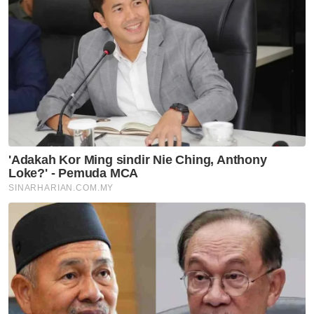
Semasa
Budak lelaki dikhuatiri lemas
jatuh sungai
Semasa
Kenyataan fitnah: Anwar
saman Tuan Ibrahim
Semasa
Ibu maut selepas jemput anak
dari sekolah