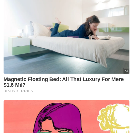
menunjukkan perkara yang dibangkitkan itu,
berkenaan rasuah RM53 juta itu setakat ini
tidak mempunyai asas," katanya pada sidang
akhbar di Ibu Pejabat SPRM di sini pada
Khamis.
Menurutnya, semakan terhadap Cash
Transaction Report (CTR) dan Suspicious
Transaction Report (STR) melibatkan syarikat
yang dilantik di Malaysia serta pemilik syarikat
berkenaan juga tidak menemukan sebarang
transaksi mencurigakan yang boleh
mencetuskan siasatan lanjut.