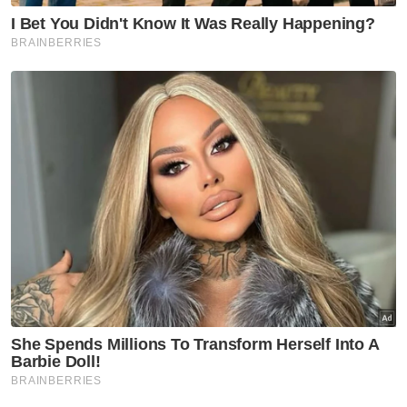
Abdul Halim.
Beliau berkata, siasatan kes berkenaan kini
berada di peringkat akhir dan pegawai
penyiasat diberikan tempoh sebulan untuk
melengkapkan siasatan, termasuk
mendapatkan penjelasan daripada institusi
perbankan berkaitan transaksi yang dikenal
pasti.