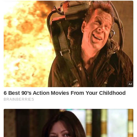
Berita Telus & Tulus menerusi E-Mel setiap
hari!
Mengulas lanjut, Abdul Halim memaklumkan,
setakat ini seramai 19 saksi dan empat
suspek telah dirakam percakapan bagi
membantu siasatan.
Katanya, siasatan awal mendapati
pemindahan tiga ekor gajah iaitu Dara, Amoi
dan Kelat dari Zoo Taiping ke Zoo Tennoji
adalah sebahagian daripada pelaksanaan