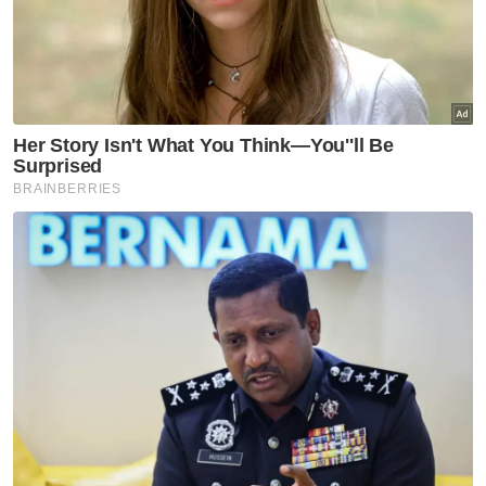
munasabah selepas mengambil kira tempoh
bunting gajah yang mencecah dua tahun
serta anggaran maksimum enam kelahiran
sepanjang tempoh itu.
Dalam pada itu, beliau menjelaskan,
penempatan sementara gajah-gajah
berkenaan di Pusat Konservasi Gajah
Kebangsaan Kuala Gandah sebelum
diterbangkan ke Jepun adalah bagi menjalani
latihan kurungan (crate training) sebagai
persediaan untuk penerbangan dan bukan
sesuatu yang luar biasa.
Terdahulu, SPRM membuka kertas siasatan
berhubung dakwaan berlakunya rasuah dan
salah guna kuasa dalam urusan pemindahan