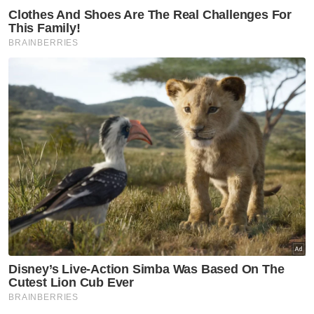
"Hampir tiga perempat siasatan telah selesai.
Apabila semua perkara itu diselesaikan dan
dipastikan, kita akan membuat keputusan
sama ada untuk mendakwa atau menutup
kes.
"Harapan saya, dengan penjelasan daripada
pihak berkaitan, khususnya institusi
perbankan, perkara ini dapat diselesaikan
dalam tempoh yang ditetapkan," katanya.