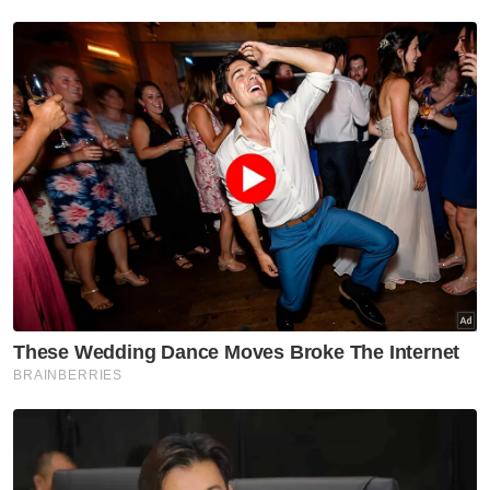
SPRM
Op DAK
Undang Undang
Artikel Disyorkan
Semasa
Rakyat Malaysia ditahan di
lapangan terbang India, bawa
lebih 4kg ganja hidroponik