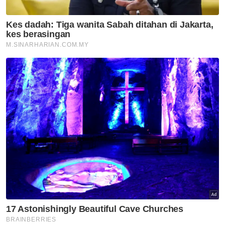
tiga ekor gajah ke Zoo Tennoji, Osaka yang
berlaku antara 2021 hingga 2022.
Empat individu dikenal pasti dalam siasatan,
terdiri daripada seorang bekas penjawat
awam, seorang penjawat awam yang masih
berkhidmat serta dua pemilik syarikat.
Terdahulu, Nik Nazmi yang juga bekas Ahli
Parlimen Setiawangsa menafikan sebarang
pembabitan dalam amalan rasuah yang
didakwa berkaitan pemindahan tiga gajah
berkenaan sambil menyifatkan tuduhan
tersebut tidak berasas, sekali gus mengalu-
alukan sebrang siasatan.
Muat turun aplikasi Sinar Harian.
Klik di sini!