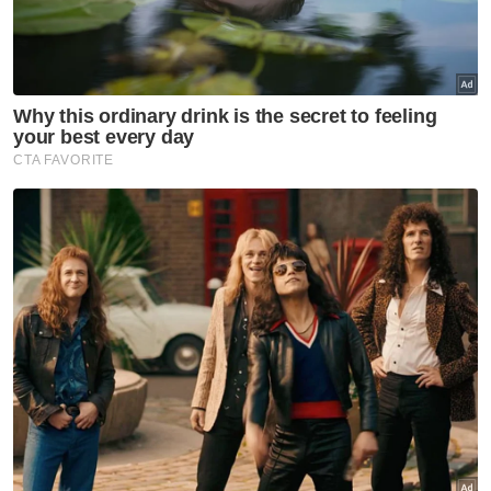
penelitian lanjut melalui analisis kewangan.
Artikel Berkaitan:
Lima individu termasuk empat penjawat awam
ditahan, disyaki rasuah RM25,000
'Mengapa rakyat tak berhak tahu urus niaga saham
Azam?' - Chean Chung
MoU pemindahan Dara, Amoi, Kelat perlu
didedahkan kepada umum
Kaji semula keputusan tidak dedah rekod pegangan
saham Azam - Guan Eng
SPRM disaran segerakan siasatan dakwaan
percanggahan dokumen kargo petroleum
Berat bertambah, tiga gajah Malaysia di Jepun
makin sihat, aktif
"Yang empat suspek itu masih lagi dalam
siasatan kerana didapati terdapat beberapa
transaksi yang perlu diklarifikasikan melalui
money trail, akaun bank dan sebagainya," ujar