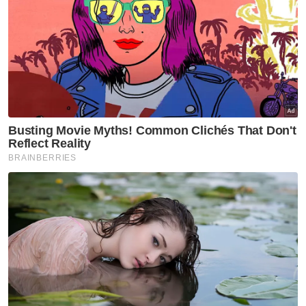
"Semakan CTR dan STR mendapati tidak
wujud apa-apa transaksi yang mencurigakan
yang boleh mencetuskan penyiasatan dan
tidak ada perkara yang signifikan dalam
tempoh proses berkenaan," katanya.
Beliau bagaimanapun berkata, semakan CTR
dan STR terhadap empat suspek yang
dikenal pasti dalam siasatan menemukan
beberapa transaksi yang masih memerlukan