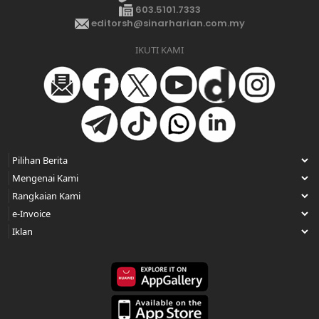
603.5101.7333
editorsh@sinarharian.com.my
IKUTI KAMI