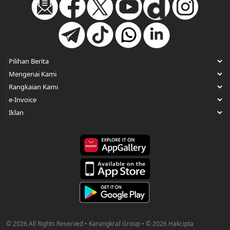
© 2026 All Rights Reserved • Karangkraf Group • © 2026 Hakcipta