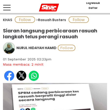
Log Masuk
Daftar
KHAS
>
Rasuah Busters
Siaran langsung perbicaraan rasuah
langkah telus perangi rasuah
NURUL HIDAYAH HAMID
01 September 2025 02:23pm
Masa membaca:
2
minit