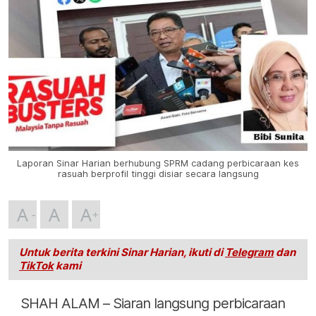
Laporan Sinar Harian berhubung SPRM cadang perbicaraan kes
rasuah berprofil tinggi disiar secara langsung
A
A
A
Untuk berita terkini Sinar Harian, ikuti di
Telegram
dan
TikTok
kami
SHAH ALAM – Siaran langsung perbicaraan