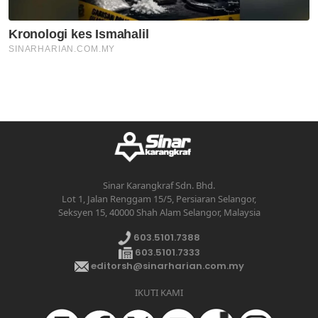
Sinar Karangkraf Sdn. Bhd.
Lot 1, Jalan Renggam 15/5, Persiaran Selangor,
Seksyen 15, 40000 Shah Alam Selangor, Malaysia
603.5101.7388
603.5101.7333
editorsh@sinarharian.com.my
IKUTI KAMI