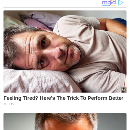
Ketua Pesuruhjaya SPRM, Tan Sri Azam Baki,
berkata cadangan itu dibuat kerana ada
segelintir pihak menggunakan media sosial
untuk memanipulasi fakta yang didedahkan
di mahkamah sehingga menyebabkan
berlaku tohmahan tidak sepatutnya.
Bibi Sunita menambah, selain memberi
ketelusan, langkah itu juga dilihat berfungsi
sebagai pendidikan kepada rakyat.
Menurutnya, masyarakat berpeluang
memahami secara langsung proses undang-
undang, sekali gus membina rasa
kebersamaan dan keyakinan terhadap
sistem kehakiman.
Dalam masa sama, beliau berpandangan isu