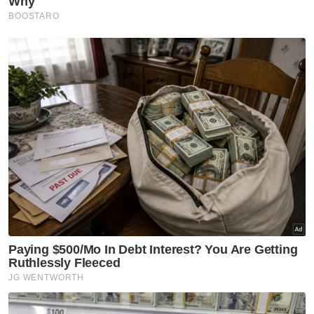
Rasuah
SPRM
Kes Rasuah Berprofil Tinggi
Siaran Langsung
Artikel Disyorkan
Rasuah Busters
Kolej Mara Banting bentuk
generasi berprinsip, bukan
sekadar cemerlang akademik