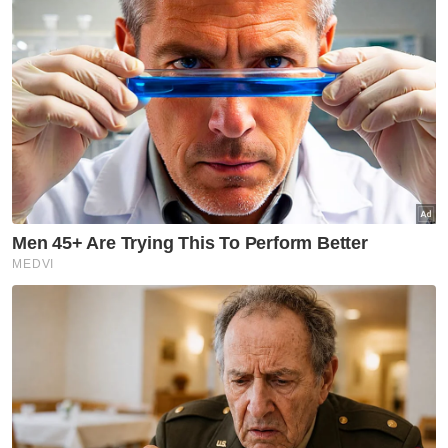
integriti agensi kerajaan yang sering
dipersoalkan rakyat turut dapat ditangani.
Artikel Berkaitan:
Siaran langsung bicara kes rasuah mampu tangani
persepsi
'Siaran langsung bicara kes rasuah boleh
dimanipulasi'
SPRM cadang perbicaraan kes rasuah berprofil
tinggi disiar secara langsung
"Selama ini wujud persepsi bahawa agensi
kerajaan tidak telus dan melindungi pihak
tertentu. Siaran langsung perbicaraan dapat
mengembalikan keyakinan orang ramai
terhadap usaha membanteras rasuah,"
ujarnya.
Menurut Bibi Sunita, siaran langsung juga