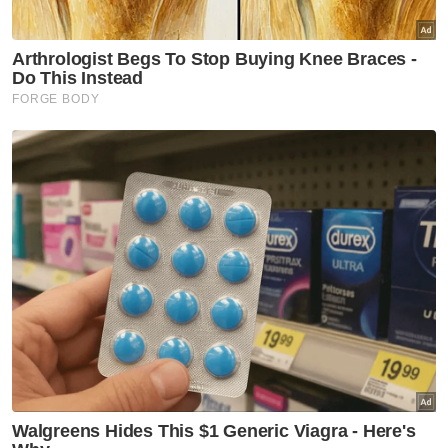
"Namun begitu, kebimbangan tetap wujud
terutama membabitkan keselamatan saksi
dan keluarga mereka. Pendedahan identiti
saksi berisiko mendedahkan mereka kepada
tekanan, ancaman atau buli.
"Justeru, mekanisme perlindungan perlu
diperhalusi bagi memastikan saksi berani
tampil memberikan keterangan tanpa rasa
takut," tegas beliau.
Muat turun aplikasi Sinar Harian.
Klik di sini!