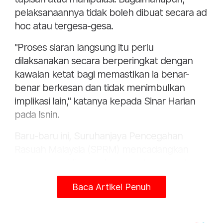
pelaksanaannya tidak boleh dibuat secara ad
hoc atau tergesa-gesa.
"Proses siaran langsung itu perlu
dilaksanakan secara berperingkat dengan
kawalan ketat bagi memastikan ia benar-
benar berkesan dan tidak menimbulkan
implikasi lain," katanya kepada Sinar Harian
pada Isnin.
Baru-baru ini, Suruhanjaya Pencegahan
Rasuah Malaysia (SPRM) mencadangkan
supaya prosiding perbicaraan kes rasuah
berprofil tinggi disiarkan secara langsung bagi
Baca Artikel Penuh
meningkatkan keyakinan masyarakat
terhadap proses kehakiman.