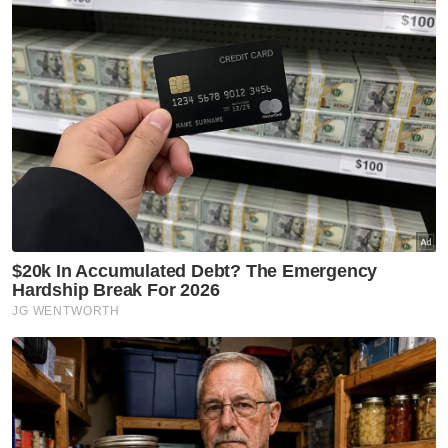
Rasuah Busters
KHSB, Rasuah Busters jalin
kerjasama PSA perkasa budaya
antirasuah
Rasuah Busters
Usaha perkasa integriti perlu
komitmen semua agensi -
JBPM
Rasuah Busters
Jelajah Antirasuah MARA
diteruskan perkukuh budaya
integriti