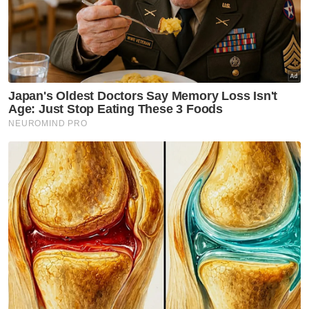
akan membolehkan rakyat menilai sendiri
bahasa badan, percakapan dan tingkah laku
pihak terlibat.
Jelasnya, hakim, pendakwa raya, peguam
serta saksi akan diperhatikan oleh seluruh
negara, sekali gus mewujudkan kesedaran
bahawa setiap tindakan mereka diperhati
rakyat.
Berita Telus & Tulus menerusi E-Mel setiap
hari!