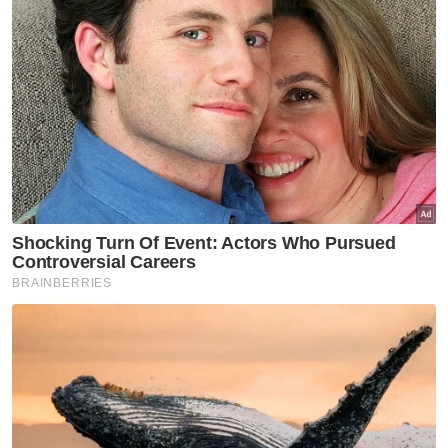
tanah di Sungai Korok
MADA sokong tingkat aspek keselamatan jalan raya
di Sungai Korok
Mengulas tentang kejadian mistik tersebut,
Romlah berkata, dia pernah mendengar
cerita tentang suara tangisan kanak-kanak di
kawasan sungai itu, terutama pada waktu
malam namun tidak pasti tentang
kesahihannya.
Bagi lagi seorang penduduk, Ahmad Mahidin
Hamid 48, pula berkata, kemalangan sering
berlaku di laluan itu kerana keadaan jalan
yang lurus, gelap dan tiada penghadang.