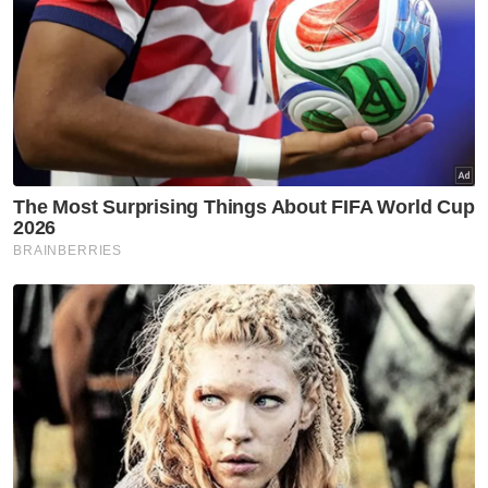
Utara
Pengusaha restoran rugi
RM2,000 diperdaya tempahan
palsu guna nama RXZ Members