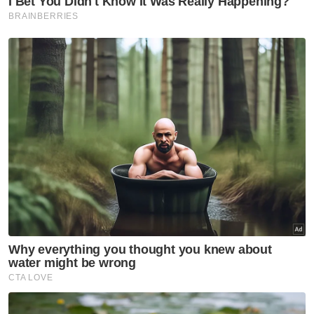
tragedi ini menjadi titik tolak kepada tindakan
segera pihak berkuasa untuk menaik taraf
keselamatan laluan tersebut.
“Kalau lampu jalan dipasang dan ada
penghadang, bukan saja boleh elak
kemalangan, tapi juga hilangkan cerita-cerita
mistik ini,” ujarnya.
Muat turun aplikasi Sinar Harian.
Klik di sini!
Kemalangan
Sungai Korok