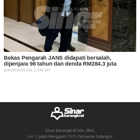
Sinar Karangkraf Sdn. Bhd.
Lot 1, Jalan Renggam 15/5, Persiaran Selangor,