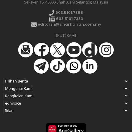
Seksyen 15, 40000 Shah Alam Selangor, Malaysia
603.5101.7388
603.5101.7333
editorsh@sinarharian.com.my
IKUTI KAMI