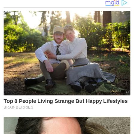
yang berniaga di gerai berhampiran lokasi
kejadian berkata, dia menyaksikan sendiri
beberapa kejadian kenderaan terbabas ke
dalam sungai, terutama pada waktu malam
atau awal pagi.
Sejak empat tahun berniaga di situ, kejadian
yang menimpa keluarga tersebut adalah
paling tragis berlaku di kawasan berkenaan.
“Gerai saya cuma 100 meter dari tempat
kereta itu jatuh. Dah banyak kali kemalangan
berlaku di sini,” katanya.
Artikel Berkaitan:
Penduduk Kampung Sungai Baru rancang protes
awam bantah pengambilan tanah
Kedah pertimbang syor tanam buluh, bina tebing