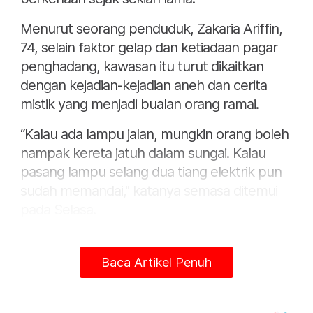
Menurut seorang penduduk, Zakaria Ariffin,
74, selain faktor gelap dan ketiadaan pagar
penghadang, kawasan itu turut dikaitkan
dengan kejadian-kejadian aneh dan cerita
mistik yang menjadi bualan orang ramai.
“Kalau ada lampu jalan, mungkin orang boleh
nampak kereta jatuh dalam sungai. Kalau
pasang lampu selang dua tiang elektrik pun
sudah memandai," katanya semasa ditemui
pada Selasa.
Apabila ditanya lanjut tentang dakwaan
kejadian mistik, dia berkata, perkara tersebut
Baca Artikel Penuh
boleh berlaku di mana-mana sahaja.
Seorang lagi penduduk, Romlah Omar, 64,