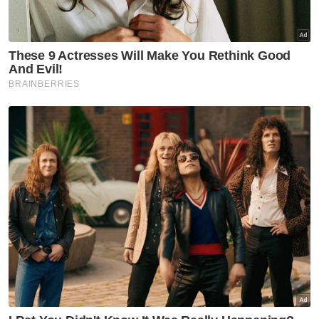
Berita Telus & Tulus menerusi E-Mel setiap
hari!
“Setiap bulan mesti ada kemalangan.
Kadang-kadang kereta jatuh sungai. Biasanya
bukan orang kampung sini, sebab orang sini
dah biasa dengan jalan ni,” katanya.
Dia menambah, laluan itu merupakan jalan
utama yang menghubungkan Jitra ke
Kubang Sepat dan Alor Setar, menjadikan ia
sibuk terutama pada waktu pagi dan petang.
Menurutnya, penduduk berharap agar