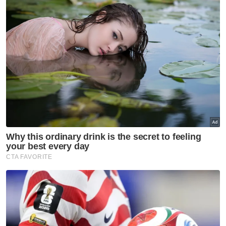
Artikel Disyorkan
Utara
PH Pulau Pinang teruskan
kerjasama dengan BN, UMNO
Utara
Program Iltizam Huffaz buka
peluang pelajar tahfiz ceburi
bidang profesional
Utara
MBPP biayai pemeriksaan
bangunan warisan, elak insiden
runtuhan berulang