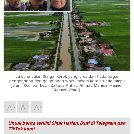
La Luna Jalan Sungai Korok yang lurus dan tiada pagar
penghadang dan gelap pada waktumalam Kerala tiada lampu
jalan. (Gambar kecil: Zakaria Ariffin, Ahmad Mahidin Hamid,
Romlah Omar)
A
A
A
Untuk berita terkini Sinar Harian, ikuti di
Telegram
dan
TikTok
kami