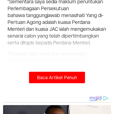
“Sementara saya sedia maklum peruntukan
Perlembagaan Persekutuan
bahawa tanggungjawab menasihati Yang di-
Pertuan Agong adalah kuasa Perdana
Menteri dan kuasa JAC ialah mengemukakan
senarai calon yang telah dipertimbangkan
serta ditapis kepada Perdana Menteri.
“Keadaan bila mana ada kekosongan
mendesak dari Mahkamah Tinggi ke
Mahkamah Persekutuan akibat kelewatan
pelantikan membayangkan Perdana Menteri
Baca Artikel Penuh
tidak bersetuju dengan calon-calon yang
telah dikemukakan JAC,” katanya dalam
kenyataan pada Selasa.
Pada Isnin, sembilan Ahli Parlimen PKR
mendesak kerajaan menubuhkan