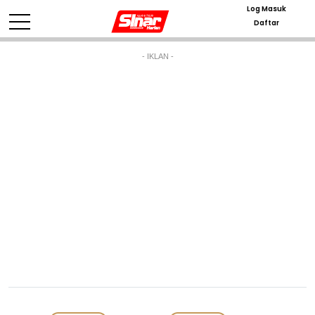
Log Masuk
Daftar
- IKLAN -