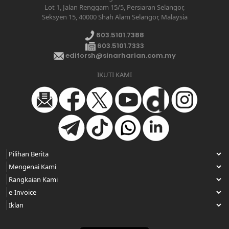
Lot 1, Jalan Renggam 15/5, Persiaran Selangor,
Seksyen 15, 40000 Shah Alam Selangor, Malaysia
603.5101.7388
603.5101.7333
editorsh@sinarharian.com.my
IKUTI KAMI