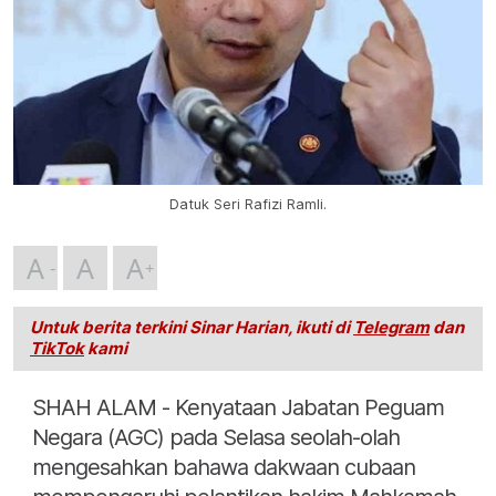
Datuk Seri Rafizi Ramli.
A
A
A
Untuk berita terkini Sinar Harian, ikuti di
Telegram
dan
TikTok
kami
SHAH ALAM - Kenyataan Jabatan Peguam
Negara (AGC) pada Selasa seolah-olah
mengesahkan bahawa dakwaan cubaan