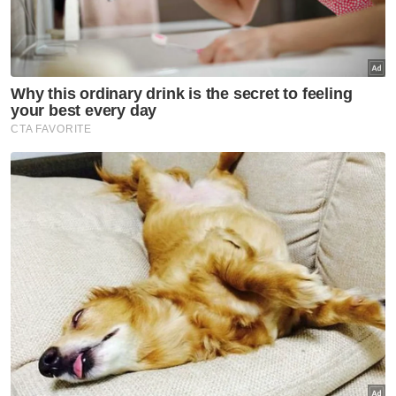
kebebasan, kredibiliti dan integriti badan
kehakiman seperti kenyataan AGC,
maka perkara yang boleh mengundang
spekulasi seperti cubaan
mempengaruhi pelantikan hakim itu perlu
dielakkan, walaupun ia tidak melanggar
tatacara prosedur.
Artikel Berkaitan:
9 Ahli Parlimen PKR desak tubuh RCI siasat kemelut
libatkan institusi kehakiman
9 Ahli Parlimen PKR desak tubuh RCI siasat kemelut
pelantikan Ketua Hakim Negara
“Bukanlah tempat atau hak AGC untuk
menilai dan menentukan sama ada itu satu
dakwaan pra-matang atau bersifat spekulatif