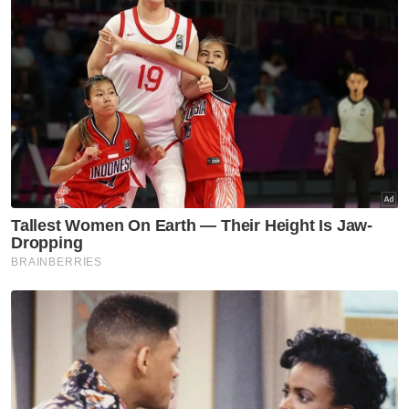
Rafizi Ramli
Artikel Disyorkan
Nasional
Belia Sabah diseru perkukuh
hubungan dengan Putrajaya
Nasional
Ismail Sabri selamat jalani
prosedur pasang alat perentak
jantung