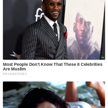
Suruhanjaya Siasatan Diraja (RCI) bagi
menyiasat dakwaan campur tangan dalam
pelantikan hakim
dan keputusan kes
mahkamah yang kini mencetuskan
kebimbangan terhadap kebebasan institusi
kehakiman negara.