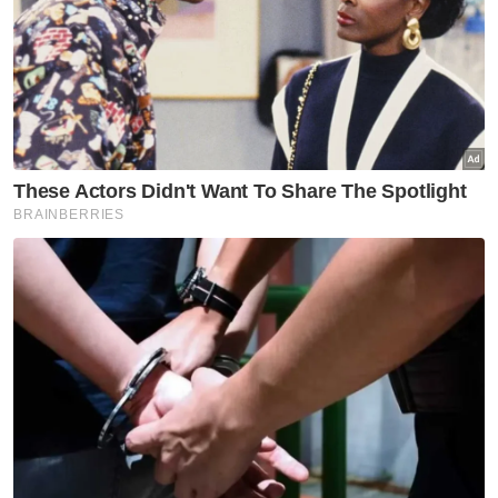
Nasional
Kerajaan Madani seimbang
jaga kepentingan semua kaum,
aliran pendidikan - PM
Nasional
Tragedi pokok tumbang:
Kerajaan disaran wujudkan zon
bebas pokok di laluan berisiko