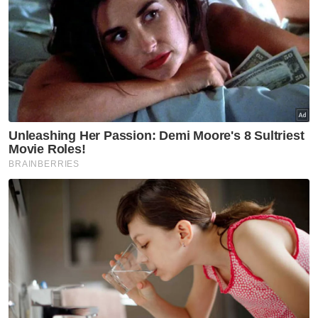
Rafizi berkata, kemelut berhubung
pelantikan jawatan tertinggi badan
kehakiman perlu diberi perhatian segera
kerana situasinya kini dilihat mirip skandal
video VK Lingam pada 2007 yang
membabitkan cubaan mempengaruhi
lantikan Ketua Hakim Negara ketika itu.
Ujar Ahli Parlimen Pandan itu, dari sudut
pandangan umum, ia menguatkan spekulasi
bahawa cabang eksekutif mahu
mempengaruhi pelantikan hakim-hakim yang
dirasakan lebih serasi dengan pandangan
kerajaan.
“Jika tanggungjawab Perdana Menteri di
bawah Perlembagaan adalah melindungi