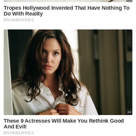
semata-mata.
“AGC sendiri mengakui bahawa
pertimbangan dalam mesyuarat JAC adalah
bersifat rahsia, jadi bagaimana AGC boleh
membuat kesimpulan dakwaan-dakwaan itu
tidak ada merit?” soalnya.