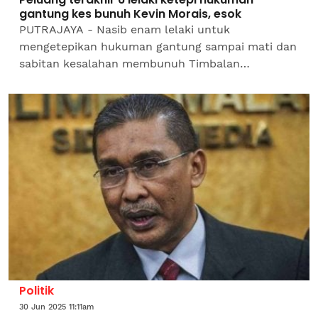
gantung kes bunuh Kevin Morais, esok
PUTRAJAYA - Nasib enam lelaki untuk
mengetepikan hukuman gantung sampai mati dan
sabitan kesalahan membunuh Timbalan
Pendakwa Raya, Datuk Anthony Kevin Morais 10
tahun lalu, akan diputuskan Mahkamah...
Politik
30 Jun 2025 11:11am