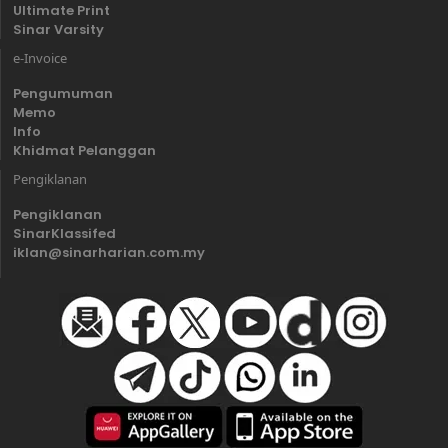
Ultimate Print
Sinar Varsity
e-Invoice
Pengumuman
Memo
Info
Khidmat Pelanggan
Pengiklanan
Pengiklanan
SinarKlassifed
iklan@sinarharian.com.my