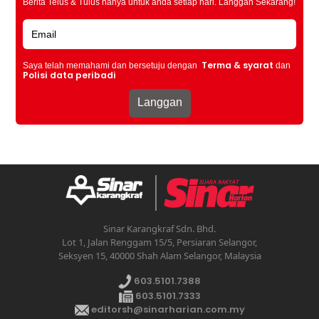
Berita Telus & Tulus hanya untuk anda setiap hari. Langgan Sekarang!
Terma & syarat
Saya telah memahami dan bersetuju dengan
dan
Polisi data peribadi
Sinar Karangkraf Sdn. Bhd.
Lot 1, Jalan Renggam 15/5, Persiaran Selangor,
Seksyen 15, 40000 Shah Alam Selangor, Malaysia
603.5101.7388
603.5101.7333
editorsh@sinarharian.com.my