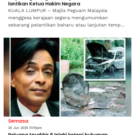
lantikan Ketua Hakim Negara
KUALA LUMPUR – Majlis Peguam Malaysia
menggesa kerajaan segera mengumumkan
sebarang pelantikan baharu atau lanjutan tempoh
Ketua Hakim Negara mengikut Perlembagaan dan
proses Suruhanjaya Pelantikan...
Semasa
30 Jun 2025 01:10pm
Peluang terakhir 6 lelaki ketepi hukuman