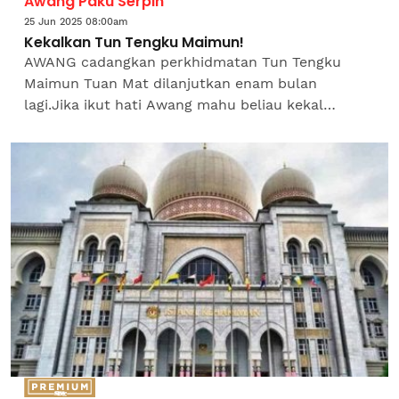
Awang Paku Serpih
25 Jun 2025 08:00am
Kekalkan Tun Tengku Maimun!
AWANG cadangkan perkhidmatan Tun Tengku
Maimun Tuan Mat dilanjutkan enam bulan
lagi.Jika ikut hati Awang mahu beliau kekal
sampai usia 70 tahun tapi Perkara 125(1)
Perlembagaan Persekutuan...