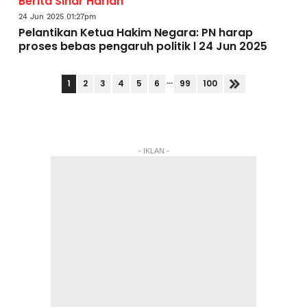
Berita Sinar Harian
24 Jun 2025 01:27pm
Pelantikan Ketua Hakim Negara: PN harap
proses bebas pengaruh politik l 24 Jun 2025
...
1
2
3
4
5
6
99
100
- IKLAN -