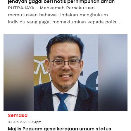
jenayah gagal beri notis perhimpunan aman
PUTRAJAYA - Mahkamah Persekutuan
memutuskan bahawa tindakan menghukum
individu yang gagal memaklumkan kepada polis
lima hari lebih awal sebelum mengadakan
perhimpunan aman adalah bercanggah dengan...
Semasa
30 Jun 2025 05:14pm
Majlis Peguam gesa kerajaan umum status