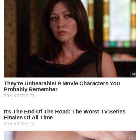
Cahaya mata sulung Norazlina dan Ahmad Zaidi dilahirkan tepat
jam 9.36 pagi pada Rabu lalu.
Norazlina yang mengusahakan kedai laksa
sarang di Tok Jembal, Kuala Nerus
mengetahui dirinya hamil selepas melakukan
ujian kendiri kehamilan secara tidak sengaja
kerana dia ketika itu tidak sihat.