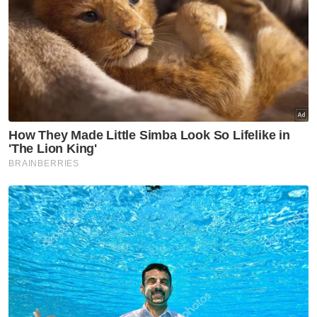
dalam tempoh dua tahun kebelakangan ini
juga dia mengamalkan meminum air zamzam
dengan kerap.
Artikel Berkaitan:
Tindik lidah demi suami: Isteri solehah atau ikut
trend?
Suami isteri selamat daripada 6 das tembakan, Man
Tiger diberkas
Suspek kes bunuh peniaga kedai penyaman udara
ditahan
“Alhamdulillah saya diizinkan ALLAH tunaikan
ibadah umrah pada 2023 dan 2024, jadi saya
memang amal minum air zamzam sepanjang
berada di Tanah Suci. Air zamzam yang saya
bawa balik pun, saya minum habis dengan
niat agar khasiat yang ALLAH beri dapat