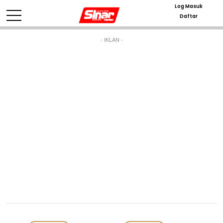
Log Masuk
Daftar
- IKLAN -