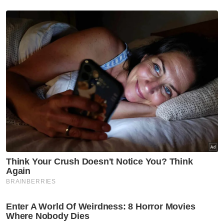
Berita Telus & Tulus menerusi E-Mel setiap
hari!
Norazlina turut berkongsi berita gembira dan
rasa syukur atas kelahiran cahaya matanya
menerusi hantaran di Facebook pada Khamis
lalu.
“Penantian 20 tahun berakhir jua.