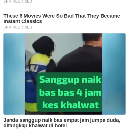
Alhamdulillah, suka untuk saya berkongsi di
sini dengan sahabat-sahabat semua
kesyukuran dan kegembiraan menerima
kehadiran orang baharu dalam hidup kami.
“Permata hati yang ditunggu-tunggu sekian
lama. Ibu dan bayi selamat serta sihat tanpa
sebarang komplikasi,” tulisnya.
Muat turun aplikasi Sinar Harian.
Klik di sini!
Suami Isteri
Zuriat