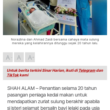
Norazlina dan Ahmad Zaidi bersama cahaya mata sulung
mereka yang kelahirannya ditunggu sejak 20 tahun lalu.
A
A
A
Untuk berita terkini Sinar Harian, ikuti di
Telegram
dan
TikTok
kami
SHAH ALAM – Penantian selama 20 tahun
pasangan peniaga kedai makan untuk
mendapatkan zuriat sulung berakhir apabila
si isteri selamat bersalin bayi lelaki pada usia