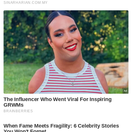
Anak
Artikel Disyorkan
Selangor KL
Bekas komando meninggal
dunia selepas tiga tahun
berjuang lawan kanser
Selangor KL
PKNS nafi dakwaan rugi
RM103.69 juta, tanggung
hutang RM6.1 bilion
Selangor KL