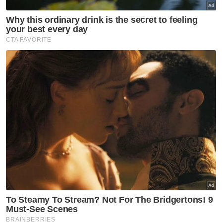
Ditanya mengenai nama anak pula, Norazlina
memaklumkan, dia dan suami memutuskan
untuk menamakan anak mereka Ahmad
Abdullah Yunus mengambil kira maksud
indah nama tersebit dalam Islam.
"Saya ada dengar ceramah penceramah
bebas, Ustaz Azhar Idrus bahawa nama
Abdullah nama yang paling disukai atau
disayangi ALLAH yang bermaksud hamba
kepada ALLAH. Yunus pula nama salah
seorang nabi. Kami semua panggil bayi
dengan nama Yunus," tambahnya.