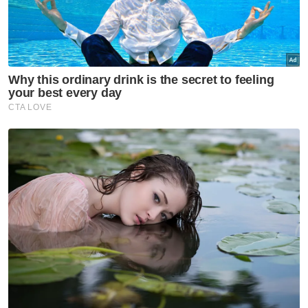
sihatkan badan dan suburkan rahim untuk
hamil.
“Sepanjang musafir saya panjatkan doa
tanpa putus terutamanya di tempat-tempat
mustajab doa di Tanah Suci. Saya juga minta
jemaah lain doakan sama. Kali terakhir saya
balik umrah pada Februari 2024 dan Mei
tahun sama saya mengandung.
Alhamdulillah,” ujarnya.