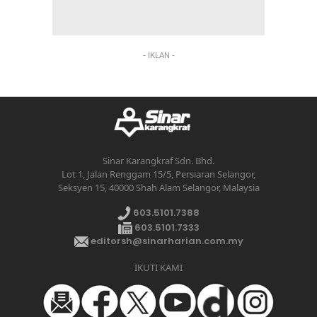
- IKLAN -
Sinar Karangkraf Sdn. Bhd.
Lot 1, Jalan Renggam 15/5, Persiaran Selangor,
Seksyen 15, 40000 Shah Alam Selangor, Malaysia
603.5101.7388
603.5101.7333
editorsh@sinarharian.com.my
IKUTI KAMI