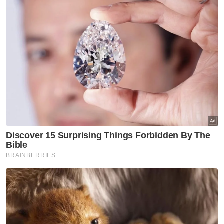
Fasa kehamilannya juga sangat
membahagiakan kerana Norazlina tidak
mengalami sebarang alahan, seolah-olah
seperti tidak mengandung bahkan setiap hari
boleh memasak dan menjaga ibunya yang
tidak sihat di hospital.
Kata Norazlina, walaupun hampir putus asa,