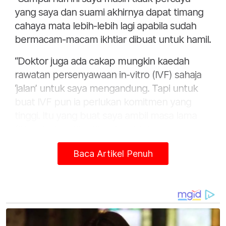
yang saya dan suami akhirnya dapat timang
cahaya mata lebih-lebih lagi apabila sudah
bermacam-macam ikhtiar dibuat untuk hamil.
“Doktor juga ada cakap mungkin kaedah
rawatan persenyawaan in-vitro (IVF) sahaja
‘jalan’ untuk saya mengandung. Tapi untuk
buat IVF pun ia perlukan komitmen yang
tinggi. Itu yang buat saya ambil masa lama
fikir sebelum tiba-tiba dapat tahu saya
mengandung,” katanya kepada Sinar Harian.
Baca Artikel Penuh