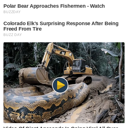
Jom sertai saluran WhatsApp Sinar Harian:
https://whatsapp.com/channel/0029Va4iEylE
Berita Telus & Tulus menerusi E-Mel setiap
hari!