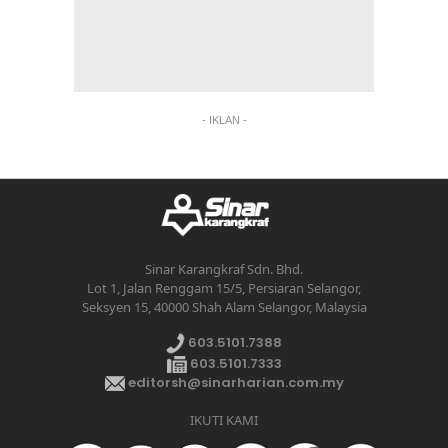
- IKLAN -
Sinar Karangkraf Sdn. Bhd.
Lot 1, Jalan Renggam 15/5, Persiaran Selangor,
Seksyen 15, 40000 Shah Alam Selangor, Malaysia
603.5101.7388
603.5101.7333
editorsh@sinarharian.com.my
IKUTI KAMI