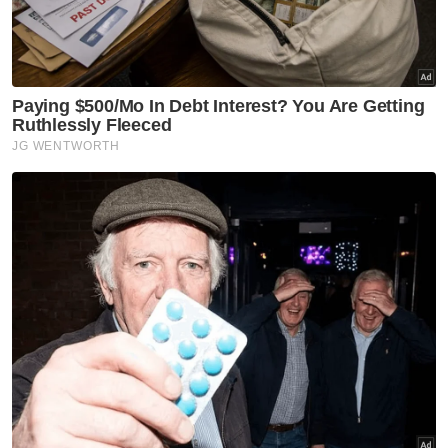
Ahli Parlimen dinasihat tunjuk contoh baik di dewan
rakyat
[VIDEO] Agong titah Ahli Parlimen digantung 14 hari
jika tidak jaga adab
[VIDEO] Agong titah tidak akan layan permintaan
yang menggugat kestabilan politik
"Selaku ahli dewan, saya akan berjanji untuk
menjunjung tinggi titah baginda Tuanku agar
dapat menjaga adab dan tatatertib ketika
berada di dalam dewan, serta memberi
partisipasi yang baik untuk pembentukan
dasar yang bermanfaat kepada rakyat,"
katanya.