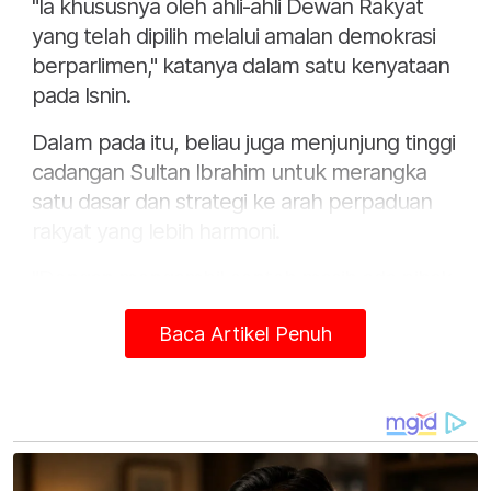
"Ia khususnya oleh ahli-ahli Dewan Rakyat
yang telah dipilih melalui amalan demokrasi
berparlimen," katanya dalam satu kenyataan
pada Isnin.
Dalam pada itu, beliau juga menjunjung tinggi
cadangan Sultan Ibrahim untuk merangka
satu dasar dan strategi ke arah perpaduan
rakyat yang lebih harmoni.
"Dengan mengambil contoh masih ada pihak
yang belum arif dalam menutur bahasa
Baca Artikel Penuh
kebangsaan dan tidak memahami budaya
hidup bangsa lain, ternyata Tuanku memiliki
misi dan visi yang luas serta jauh dalam
mempertahankan perpaduan berasaskan
Perlembagaan Persekutuan.