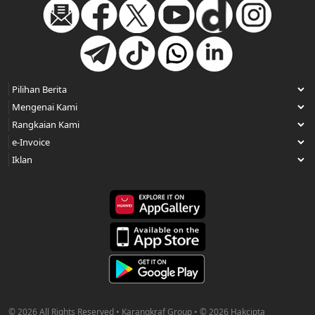
© 2026 All Rights Reserved • Karangkraf Group • © 2026 Hakcipta