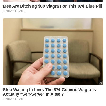
Terdahulu, Sultan Ibrahim menzahirkan
peringatan, nasihat dan pandangan dalam
pelbagai topik antaranya tingkah laku Ahli
Dewan Negara dan Dewan Rakyat semasa
persidangan, keperluan merangka dasar
kukuh perpaduan negara, isu karenah
birokrasi, hutang negara serta kestabilan
politik.
Nak berita-berita terkini dengan lebih pantas?