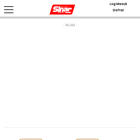
Log Masuk
Daftar
- IKLAN -