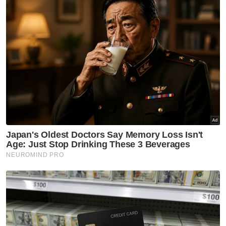
"Justeru, Yang di-Pertuan Agong tidak mahu
mana-mana ahli dewan mahupun rakyat
memainkan isu sensitif melibatkan raja, kaum
dan agama, inilah yang juga sering
diperjuangkan oleh Kerajaan Madani ketika
ini," katanya