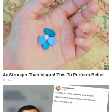
Titah
Dewan Rakyat
Artikel Disyorkan
Melaka NS
Seorang wakil MIC bertaraf
Exco akan ditempatkan di
pejabat MB Negeri Sembilan -
Ismail
Melaka NS
'Pandang ke hadapan, jangan
ada lagi fitnah, adu domba-
Jalaluddin