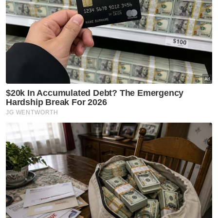
Ujarnya, asasnya, titah penzahiran Tuanku
pada hari ini lebih berfokus kepada
mengangkat tinggi kedudukan dan fungsi
Perlembagaan Persekutuan dengan disulami
pengamalan nilai-nilai pada rukun negara.
"Baginda juga tidak mahu kestabilan politik di
negara ini diganggu-gugat oleh mana-mana
pihak yang mungkin mahu melihat kerajaan
semasa digulingkan.
Artikel Berkaitan:
Titah Agong harus jadi panduan ahli Parlimen -
Ahmad Zahid
[VIDEO] Saya tidak suka sistem banyak 'red tape' -
Sultan Ibrahim
Sultan Ibrahim sokong hasrat kerajaan segera ambil
langkah penjimatan