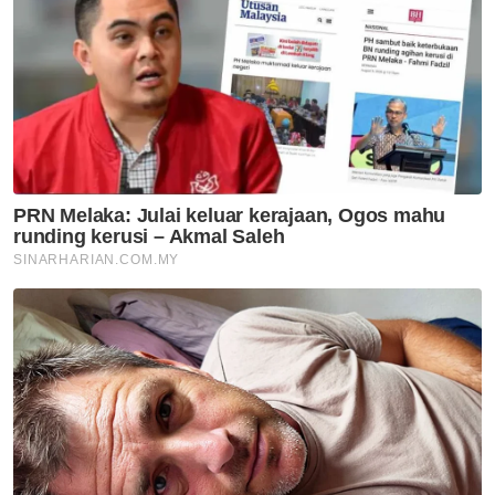
Melaka NS
Ismail terajui tiga portfolio
utama pentadbiran Kerajaan
Negeri Sembilan
Melaka NS
Tuanku Muhriz ingatkan Exco
Negeri Sembilan jujur, jangan
salah guna kuasa