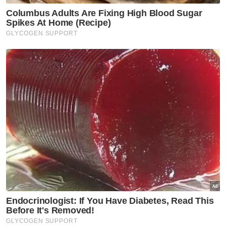
kerusi), PKR, Amanah dan Parti Ikatan
Demokratik Malaysia (Muda) masing-masing
satu kerusi.
Berita Telus & Tulus menerusi E-Mel setiap
hari!
Perikatan Nasional pula memperoleh tiga
kerusi iaitu Parti Pribumi Bersatu Malaysia