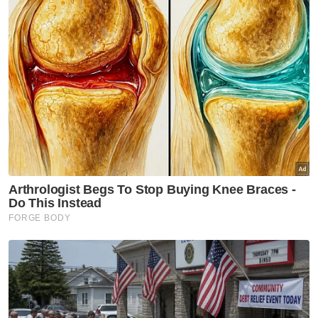
Hadir sama, Presiden Amanah, Datuk Seri
Mohamed Sabu dan Presiden Parti
Demokratik Progresif (PDP), Datuk Seri
Tiong King Sing.
Mengulas lanjut, Ahli Parlimen Sri Gading itu
berkata, kejayaan diraih pada PRK Parlimen
Pulai dan DUN Simpang Jeram hasil
kerjasama jitu BN-PH mampu dijadikan
sandaran kepada pembentukan Kerajaan
Perpaduan di Johor.
"Saya yakin kejayaan besar pada PRK Pulai
dan Simpang Jeram baru-baru ini, hasil
daripada kerjasama parti PH dan BN Johor