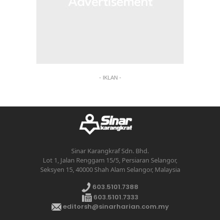
- IKLAN -
Sinar Karangkraf Sdn. Bhd.
Lot 1, Jalan Renggam 15/5, Persiaran Selangor,
Seksyen 15, 40000 Shah Alam Selangor, Malaysia
603.5101.7388
603.5101.7333
editorsh@sinarharian.com.my