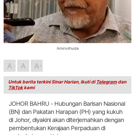
Aminolhuda
A
A
A
Untuk berita terkini Sinar Harian, ikuti di
Telegram
dan
TikTok
kami
JOHOR BAHRU - Hubungan Barisan Nasional
(BN) dan Pakatan Harapan (PH) yang kukuh
di Johor, diyakini akan diterjemahkan dengan
pembentukan Kerajaan Perpaduan di