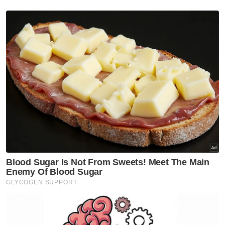
(Bersatu) dua kerusi dan Pas (satu kerusi).
Muat turun aplikasi Sinar Harian.
Klik di sini!
Pakatan Harapan
Exco
Artikel Disyorkan
Johor
Johor jawab kritikan Dr