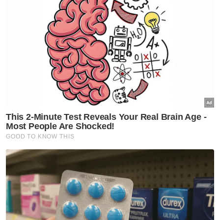
Rafidah, tegas perjuang sektor
kesihatan
Johor
Johor imarah masjid dengan
solat Maghrib, Isyak berjemaah
Johor
Hospital Pasir Gudang belum
beroperasi penuh, 1,192
jawatan masih kosong - Onn
Hafiz
Johor
Pekerja bengkel raih RM7,000
selepas lapan tahun buru
gelaran juara