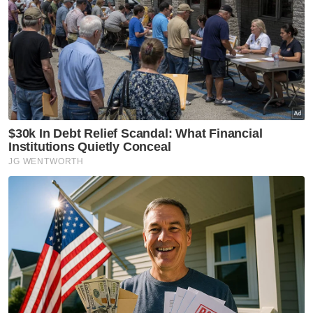
akan disusuli dengan usaha membentuk
Kerajaan Perpaduan yang mantap demi
kebaikan dan kemajuan rakyat dan negeri
Johor.
Artikel Berkaitan:
Tiada keperluan mendesak tubuh Kerajaan
Perpaduan di Johor
Cadangan bentuk Kerajaan Perpaduan di Johor
hanya mahu melaga-lagakan
Tiada keperluan tubuh Kerajaan Perpaduan -
Pemuda UMNO Johor
"Ini harapan rakyat Johor, saya yakin itu juga
harapan mereka untuk membuktikan
Kerajaan Perpaduan di peringkat nasional
boleh diterjemahkan di Johor," ujarnya.