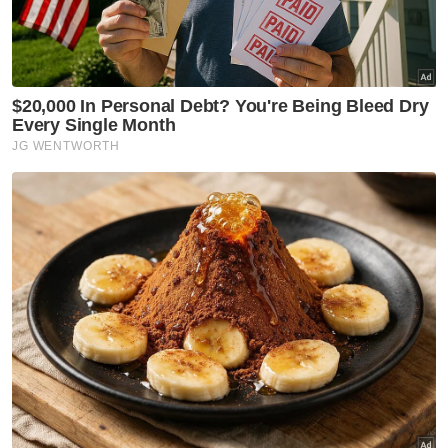
Pada Pilihan Raya Negeri (PRN) Johor Mac
tahun lalu, Barisan Nasional (BN) meraih
kemenangan dua pertiga selepas
memperoleh 40 daripada 56 kerusi DUN
yang dipertandingkan.
PH pula memenangi 13 kerusi iaitu DAP (10