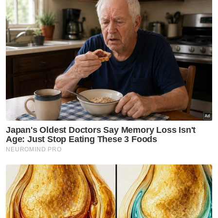
Turut berangkat, Raja DiHilir Perak, Raja
Iskandar Dzulkarnain Sultan Idris Shah.
Hadir sama, Menteri Besar, Datuk Seri
Saarani Mohamad dan Naib Canselor
Universiti Sultan Azlan Shah (USAS),
Profesor Tan Sri Dr Nordin Kardi.
Sultan Nazrin bertitah, laporan Pesuruhjaya
Tinggi Bangsa-Bangsa Bersatu mengenai
Pelarian (UNHCR) menganggarkan lebih
ramai pelarian pada hari ini, dibandingkan