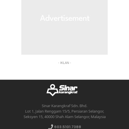
- IKLAN -
Sinar Karangkraf Sdn. Bhd.
Lot 1, Jalan Renggam 15/5, Persiaran Selangor,
Seksyen 15, 40000 Shah Alam Selangor, Malaysia
603.5101.7388