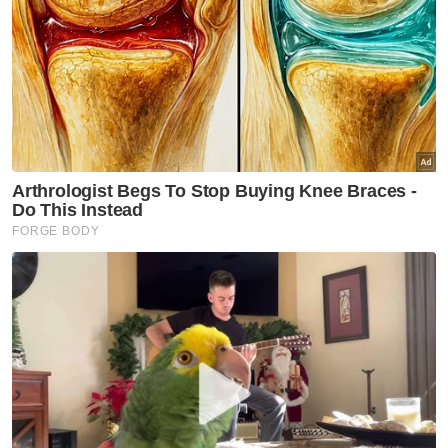
semenjak Perang Dunia Kedua.
Artikel Berkaitan:
Doa Sultan Nazrin, hijrah bersengketa kepada
berdamai
Sultan Nazrin berkenan anugerahkan Datuk Lat
Seniman Diraja
Sultan Nazrin merasmikan Kem Batalion 3 Pasukan
Gerakan Am Bidor
Titah baginda, banyak data dan pelbagai cara
digunakan sebagai pengukur kepelbagaian
budaya serta kesan daripada kewujudannya.