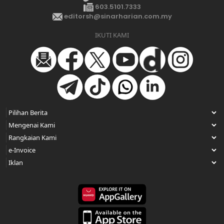
603.5101.7333
editorsh@sinarharian.com.my
IKUTI KAMI