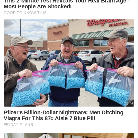
memerlukan.
Persidangan bertemakan 'Berkongsi Nilai
Kemanusiaan Kita' menampilkan beberapa
tokoh pemikir dalam dan luar negara.
Persidangan antarabangsa kali ini
mengetengahkan barisan pembentang yang
tersohor termasuk Pengerusi Suruhanjaya
Persaingan Malaysia, Datuk Seri Mohd
Hishamudin Md Yunus; Chargee d’affaires
Kedutaan Perancis di Malaysia, Virginie
Bioteau, Chargee d’affaires Delegasi
Kesatuan Eropah ke Malaysia, Timo
Goosmann dan Menteri Pelancongan dan
Ekonomi Kreatif Republik Indonesia, Dr
Sandiaga Salahuddin Uno.