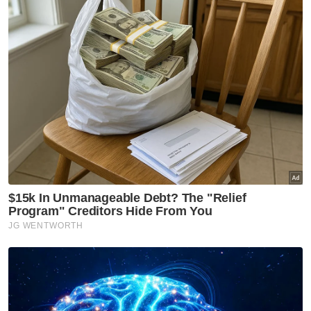
Muat turun aplikasi Sinar Harian.
Klik di sini!
Sultan Nazrin
Budaya
Artikel Disyorkan
Perak
PMG Healthcare Group cipta
rekod MBOR, latih 14,813