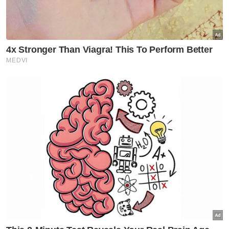
mengenai pertemuan sesama insan,"
titahnya.
Berita Telus & Tulus menerusi E-Mel setiap
hari!
Baginda percaya kehidupan akan lebih
bermakna apabila menerima kepelbagaian
dan perbezaan selain membuka pintu, hati
dan minda kepada mereka yang amat