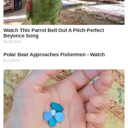
"Saya musykil sekiranya angka-angka ini
adalah cara yang paling berkesan untuk
memahami dan menyampaikan peri
pentingnya nilai kepelbagaian budaya.
"Ini kerana saya percaya kita dapat
merasakan manfaat kepelbagaian budaya
dalam masyarakat bukan melalui angka dan
statistik semata-mata, malahan melalui kisah-
kisah sebenar, pengalaman dan perkongsian