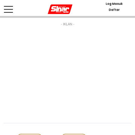
Log Masuk
Daftar
- IKLAN -