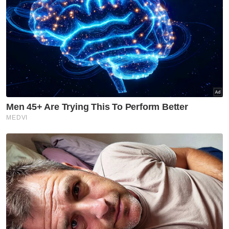
pelajar kuasai CPR
Perak
'Saya lalu tempat itu banyak
kali, tapi tak nampak jasad
Nadzirul Syamin' - Rakan
Perak
Tular ikan lumba-lumba mati
terdampar di Ban Pecah
Perak
Habuan RM6,000 menanti atlet
Perak raih emas SUKMA