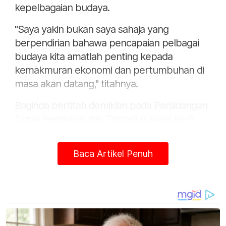
kepelbagaian budaya.
"Saya yakin bukan saya sahaja yang
berpendirian bahawa pencapaian pelbagai
budaya kita amatlah penting kepada
kemakmuran ekonomi dan pertumbuhan di
masa akan datang," titahnya.
Baginda bertitah demikian pada Persidangan
Dunia Pemikiran dan Tamadun Islam Ke-6
(WCIT 2022) di Pusat Konvensyen Meru Raya
di sini pada Selasa.
Baca Artikel Penuh