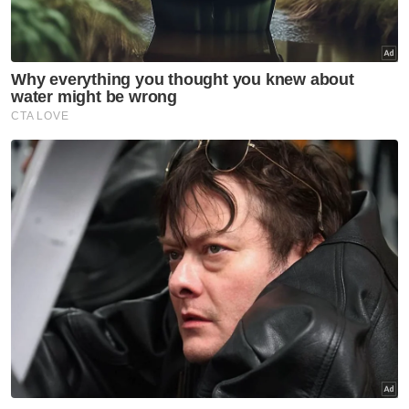
juga dibiayai oleh Yayasan Raja Shamri kerana
keluarga saya tiada kenderaan.
Artikel Berkaitan:
Tak sempat daftar universiti, remaja maut kereta
langgar treler
Terengganu siasat video tular konsert di dewan
universiti
Hikmah masuk penjara, gadis khatam al-Quran lebih
10 kali
"Semua jasa baik pelbagai pihak dan rakyat
Malaysia sangat saya hargai dan akan belajar
bersungguh-sungguh untuk mengeluarkan
keluarga daripada kemiskinan," katanya.
Kisah kesusahan Nur Amalin Syaffah yang
terpaksa berulang-alik sejauh 30 kilometer