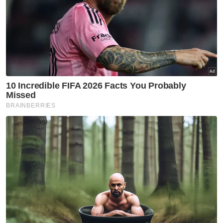
Katanya, sejak kisahnya tular, banyak pihak
dan individu perseorangan tampil memberi
bantuan termasuk kata-kata semangat agar
tidak mudah putus asa untuk menyambung
pengajian.
"Alhamdulillah, perjalanan dari Kampung
Tandak, Rantau Panjang, Kelantan ke UniSZA