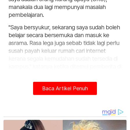
manakala dua lagi mempunyai masalah
pembelajaran.
"Saya bersyukur, sekarang saya sudah boleh
belajar secara bersemuka dan masuk ke
asrama. Rasa lega juga sebab tidak lagi perlu
susah payah keluar rumah cari internet
kerana segala kemudahan sudah tersedia di
kampus," katanya ketika ditemui pemberita di
sini.
Baca Artikel Penuh