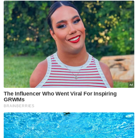
Biasiswa bagi menampung yuran pengajian,
asrama dan sara hidup sebanyak RM600
sebulan itu diuruskan tabung wakaf universiti
sehingga dia menamatkan pengajian selama
tiga tahun.
Berita Telus & Tulus menerusi E-Mel setiap
hari!