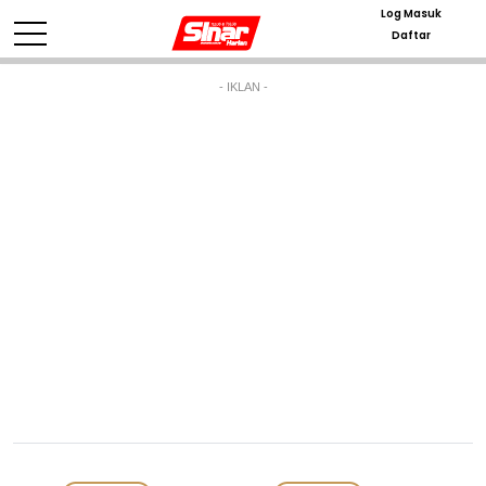
Log Masuk
Daftar
- IKLAN -