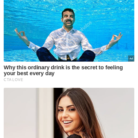
Muat turun aplikasi Sinar Harian.
Klik di sini!
UniSZA
Biasiswa
Artikel Disyorkan
Terengganu