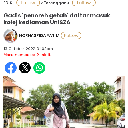
EDISI
>
Terengganu
Gadis 'penoreh getah' daftar masuk
kolej kediaman UniSZA
NORHASPIDA YATIM
13 Oktober 2022 01:03pm
Masa membaca:
2
minit