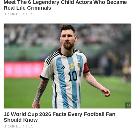
meredah kebun getah dan kelapa sawit bagi
mencari wang persediaan ke universiti
mendapat perhatian UniSZA dengan
menawarkannya biasiswa berjumlah lebih
RM30,000.