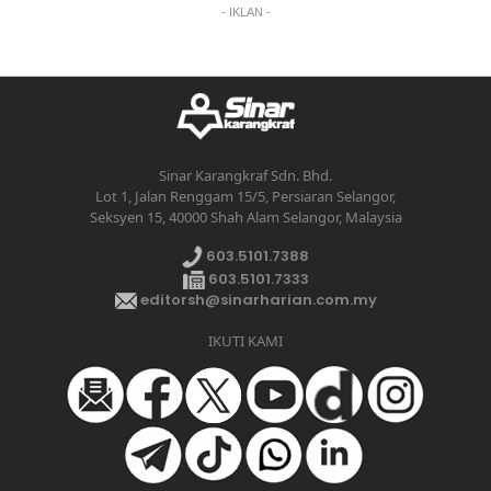
- IKLAN -
Sinar Karangkraf Sdn. Bhd.
Lot 1, Jalan Renggam 15/5, Persiaran Selangor,
Seksyen 15, 40000 Shah Alam Selangor, Malaysia
603.5101.7388
603.5101.7333
editorsh@sinarharian.com.my
IKUTI KAMI