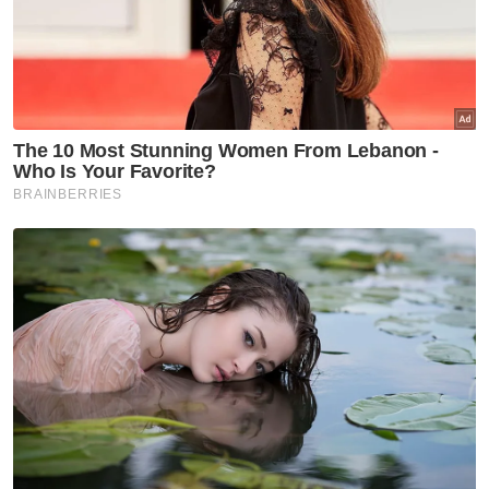
Kesilapan teknikal punca Jalur
Gemilang dipasang tanpa
bulan bintang – Ahmad Samsuri
Terengganu
Bunga Kenanga diangkat
sebagai simbolik identiti
Terengganu
Terengganu
Kerosakan terumbu karang
Pulau Redang: Kerajaan negeri
panggil pengusaha bot, resort
Terengganu
Enam bulan berjauhan, tak
sangka anak pulang sebagai
jenazah - Bapa