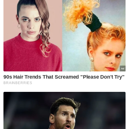
Nur Amalin Syaffah (kanan) tiba di kolej kediaman UniSZA di
Kuala Nerus pada Khamis.
Pelajar semester tiga Ijazah Sarjana Muda
Perniagaan Kewangan Islam di UniSZA itu
telah mendapat tajaan biasiswa sebanyak
RM30,000 dari tabung wakaf universiti
berkenaan.