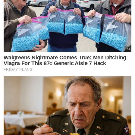
Isu kalimah ALLAH: Turun ke jalan, PDRM
ambil tindakan tegas
Artikel Berkaitan:
Apa di sebalik kesungguhan bukan Islam mahu guna
kalimah ALLAH
Pas, Perkasa, NGO berhimpun isu kalimah ALLAH
Kalimah ALLAH: NGO Islam dijangka berhimpun di
Shah Alam
Bagaimanapun, penggunaan perkataan itu
perlu disertakan dengan penafian hanya
untuk orang Kristian dan lambang salib di
muka hadapan kulit buku.