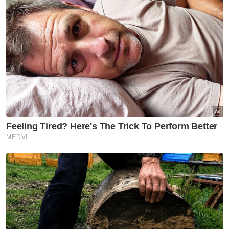
Nasional
Proses kenaikan pangkat
tentera, polis dipermudah dan
dipercepat - Anwar
Nasional
WiEX @MIHAS 2026 buka
peluang usahawan wanita
tembusi pasaran eksport
Nasional
Farm Fresh terajui projek
tenusu Kemboja