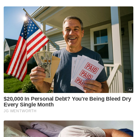
Isu Kalimah ALLAH
Presiden Pas
Abdul Hadi Awang
Artikel Disyorkan
Nasional
Anwar beri bayangan berita
baik buat tentera, polis pada
sambutan ambang merdeka