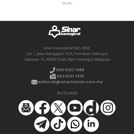
- IKLAN -
Sinar Karangkraf Sdn. Bhd.
Lot 1, Jalan Renggam 15/5, Persiaran Selangor,
Seksyen 15, 40000 Shah Alam Selangor, Malaysia
603.5101.7388
603.5101.7333
editorsh@sinarharian.com.my
IKUTI KAMI