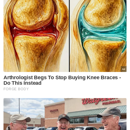
ARTIKEL BERKAITAN:
Mahkamah Tinggi
benarkan penganut Kristian guna kalimah
ALLAH
Hamzah seru semua pihak tidak buat
spekulasi isu kalimah ALLAH