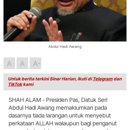
Abdul Hadi Awang
A
A
A
Untuk berita terkini Sinar Harian, ikuti di
Telegram
dan
TikTok
kami
SHAH ALAM - Presiden Pas, Datuk Seri
Abdul Hadi Awang memaklumkan pada
dasarnya tiada larangan untuk menyebut
perkataan ALLAH walaupun bagi penganut