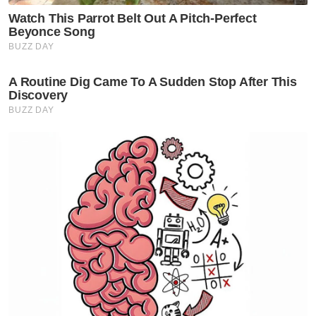
berlaku?
Berita Telus & Tulus menerusi E-Mel setiap
hari!
"Bagaimana pula makanan yang diharamkan
terhadap penganut Islam seperti daging
babi, diletakkan namanya dengan perkataan
ikan halal, adakah ia boleh dibenarkan atas