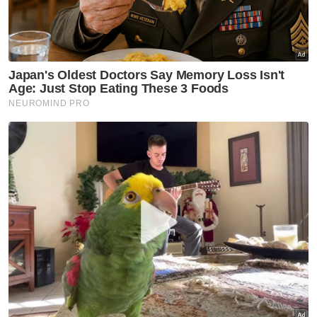
Mengulas lanjut, Abdul Hadi yang juga Ahli
Parlimen Marang menegaskan, jika tujuannya
mengelirukan atau menghina penganut
Islam, maka ada sempadan (batas-batas) dan
hukumnya.
"Andai kata, kalau perkataan ALLAH dijadikan
jenama kasut yang dipijak, adakah atas nama
kebebasan, pihak Jabatan Kemajuan Islam
Malaysia (Jakim) boleh membenarkan ia