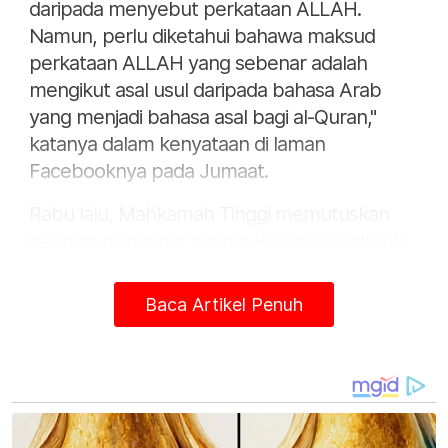
daripada menyebut perkataan ALLAH.
Namun, perlu diketahui bahawa maksud
perkataan ALLAH yang sebenar adalah
mengikut asal usul daripada bahasa Arab
yang menjadi bahasa asal bagi al-Quran,"
katanya dalam kenyataan di laman
Facebooknya pada Jumaat.
Rabu lalu, Mahkamah Tinggi memutuskan
bahawa penganut agama Kristian di seluruh
negara boleh menggunakan kalimah ‘ALLAH’
dan tiga perkataan Arab yang lain dalam
Baca Artikel Penuh
penerbitan agama mereka untuk tujuan
pendidikan.
Tiga perkataan itu ialah Baitullah, Kaabah dan
solat.