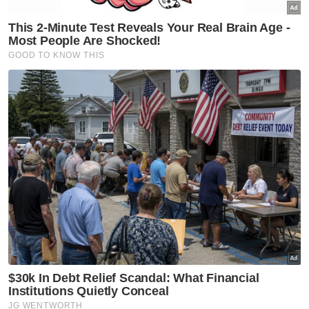
nama kebebasan," soalnya lagi.
Pada masa sama Abdul Hadi berkata, Islam
juga melarang menyentuh sensitiviti
penganut agama lain yang boleh
menimbulkan ketegangan dalam kalangan
masyarakat majmuk.
"Di sini semua pihak perlu meletakkan
kebijaksanaan masing-masing dan menjaga
sensitiviti dalam konteks masyarakat majmuk
mengikut sempadannya yang sebenar dan
secara saksama," katanya.
Muat turun aplikasi Sinar Harian.
Klik di sini!