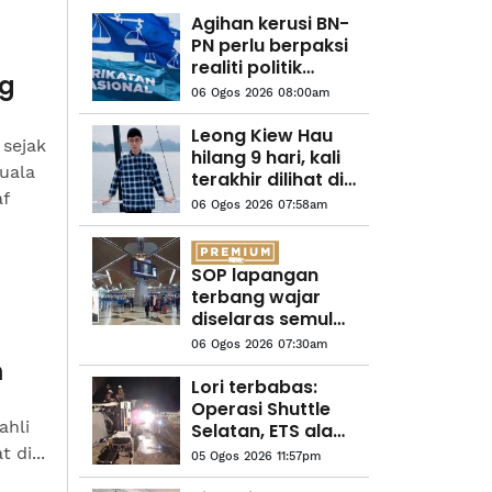
Agihan kerusi BN-
PN perlu berpaksi
realiti politik
ng
semasa - UMNO
06 Ogos 2026 08:00am
Kedah
Leong Kiew Hau
 sejak
hilang 9 hari, kali
uala
terakhir dilihat di
af
rumah
06 Ogos 2026 07:58am
SOP lapangan
terbang wajar
diselaras semula
segera
06 Ogos 2026 07:30am
m
Lori terbabas:
Operasi Shuttle
ahli
Selatan, ETS alami
kelewatan
 di...
05 Ogos 2026 11:57pm