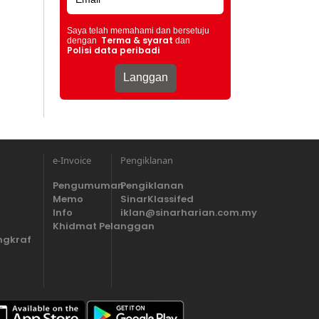
Saya telah memahami dan bersetuju
Terma & syarat
dengan
dan
Polisi data peribadi
e-Invoice
Pengiklanan
Pengumuman
Pengiklanan
Memo
SinarKlassifed
Info
iklan@sinarharian.com.my
Khidmat Pelanggan
ngkraf