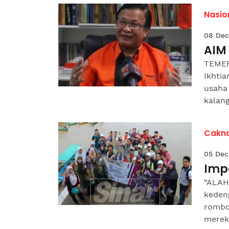
Nasio
08 Dec
AIM
TEMER
Ikhtia
usaha
kalang
Cakna
05 Dec
Impa
“ALAH 
keden
rombo
mereka