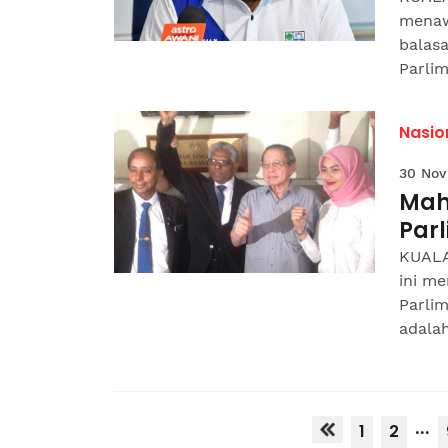
menaw
balas
Parli
Nasio
30 Nov
Mah
Par
KUALA
ini me
Parli
adalah
...
1
2