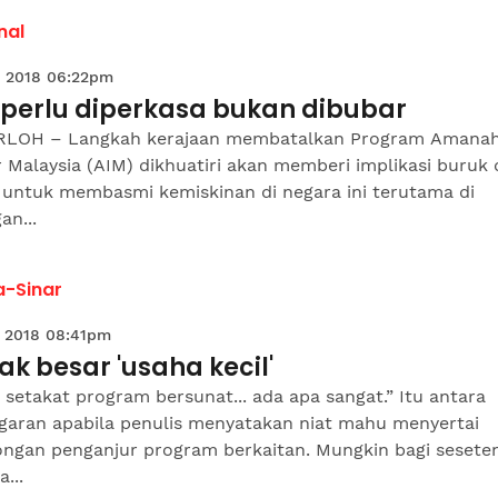
nal
 2018 06:22pm
 perlu diperkasa bukan dibubar
LOH – Langkah kerajaan membatalkan Program Amana
r Malaysia (AIM) dikhuatiri akan memberi implikasi buruk
 untuk membasmi kemiskinan di negara ini terutama di
an...
-Sinar
 2018 08:41pm
k besar 'usaha kecil'
setakat program bersunat... ada apa sangat.” Itu antara
garan apabila penulis menyatakan niat mahu menyertai
ngan penganjur program berkaitan. Mungkin bagi sesete
...