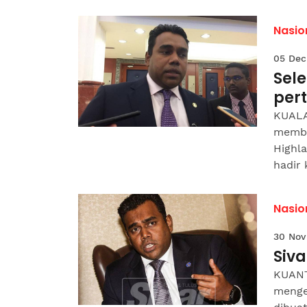
Nasio
05 Dec
Sele
pert
KUALA
memba
Highla
hadir 
Nasio
30 Nov
Siv
KUANT
menge