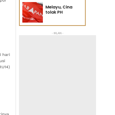
pur
Melayu, Cina
tolak PH
- IKLAN -
 hari
usi
RU14)
rinya