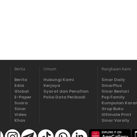
Berita
Umum
Rangkaian Kami
Berita
Hubungi Kami
Sinar Daily
Edisi
Kerjaya
SinarPlus
Global
Syarat dan Penafian
Sinar Bestari
E-Paper
Polisi Data Peribadi
Pop Family
Suara
Kumpulan Kara
Sinar
Grup Buku
Video
Ultimate Print
Khas
Sinar Varsity