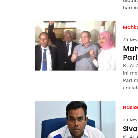
dibua
hari in
Mahk
30 Nov
Mah
Par
KUALA
ini me
Parli
adalah
Nasio
30 Nov
Siva
KUALA