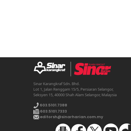
Sinar Karangkraf Sdn. Bhd.
Lot 1, Jalan Renggam 15/5, Persiaran Selangor,
Seksyen 15, 40000 Shah Alam Selangor, Malaysia
603.5101.7388
603.5101.7333
editorsh@sinarharian.com.my