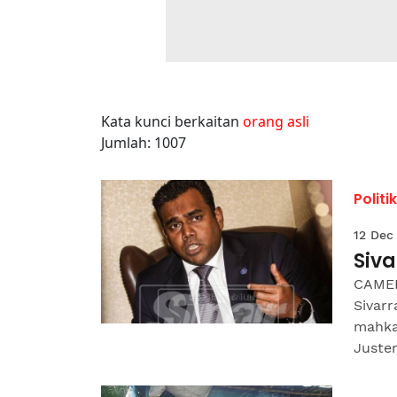
Kata kunci berkaitan
orang asli
Jumlah: 1007
Politik
12 Dec
Siv
CAMER
Sivar
mahka
Juster