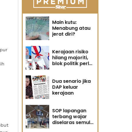
Main kutu:
Menabung atau
jerat diri?
pur
Kerajaan risiko
hilang majoriti,
blok politik perlu
ih
runding semula
Dua senario jika
DAP keluar
kerajaan
SOP lapangan
terbang wajar
diselaras semula
ebut
segera