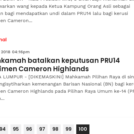
arkan wang kepada Ketua Kampung Orang Asli sebagai
an bagi mendapatkan undi dalam PRU14 lalu bagi kerusi
men Cameron...
nal
 2018 04:16pm
kamah batalkan keputusan PRU14
limen Cameron Highlands
 LUMPUR - [DIKEMASKINI] Mahkamah Pilihan Raya di sini
ngisytiharkan kemenangan Barisan Nasional (BN) bagi ker
men Cameron Highlands pada Pilihan Raya Umum ke-14 (P
...
94
95
96
97
98
99
100