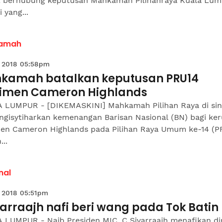
t berhubung keputusan Mahkamah Pilihanraya Kuala Lum
i yang...
amah
 2018 05:58pm
kamah batalkan keputusan PRU14
limen Cameron Highlands
 LUMPUR - [DIKEMASKINI] Mahkamah Pilihan Raya di sini
ngisytiharkan kemenangan Barisan Nasional (BN) bagi ker
men Cameron Highlands pada Pilihan Raya Umum ke-14 (P
...
nal
 2018 05:51pm
arraajh nafi beri wang pada Tok Batin
 LUMPUR - Naib Presiden MIC, C Sivarraajh menafikan di