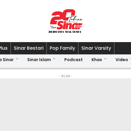
Plus
Sinar Bestari
Pop Family
Sinar Varsity
a Sinar
Sinar Islam
Podcast
Khas
Video
- IKLAN -