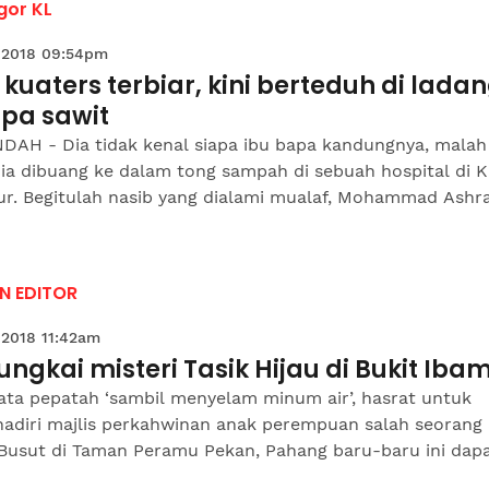
gor KL
 2018 09:54pm
 kuaters terbiar, kini berteduh di lada
apa sawit
DAH - Dia tidak kenal siapa ibu bapa kandungnya, malah
dia dibuang ke dalam tong sampah di sebuah hospital di K
r. Begitulah nasib yang dialami mualaf, Mohammad Ashr
AN EDITOR
 2018 11:42am
ngkai misteri Tasik Hijau di Bukit Iba
ata pepatah ‘sambil menyelam minum air’, hasrat untuk
adiri majlis perkahwinan anak perempuan salah seorang 
usut di Taman Peramu Pekan, Pahang baru-baru ini dapat