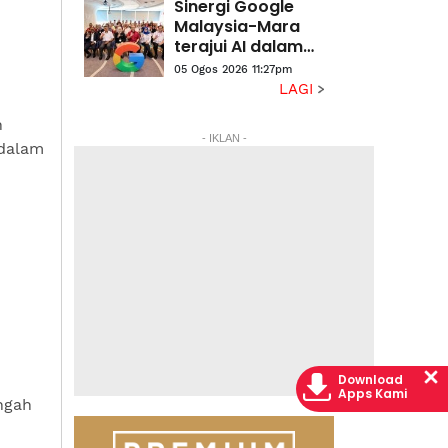
Sinergi Google
Malaysia-Mara
terajui AI dalam
ekosistem
05 Ogos 2026 11:27pm
pendidikan
LAGI
h
- IKLAN -
 dalam
Download
Apps Kami
ngah