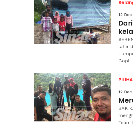
Selan
12 Dec
Dari
kel
SEREN
lahir 
Lumpu
Gopi...
PILIH
12 Dec
Meru
BAK k
mengh
Team B