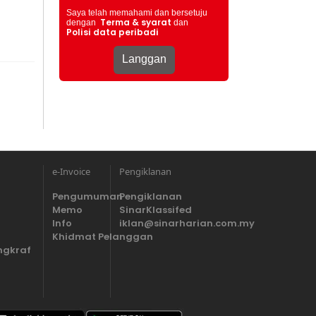
Saya telah memahami dan bersetuju
Terma & syarat
dengan
dan
Polisi data peribadi
e-Invoice
Pengiklanan
Pengumuman
Pengiklanan
Memo
SinarKlassifed
Info
iklan@sinarharian.com.my
Khidmat Pelanggan
ngkraf