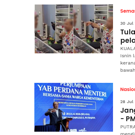
Sema
30 Jul
Tul
pel
KUALA
Isnin
keran
bawah.
Nasio
28 Jul
Jang
- P
PUTRA
mengi