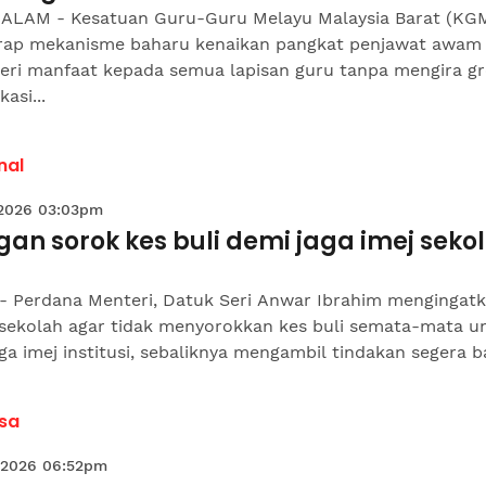
ALAM - Kesatuan Guru-Guru Melayu Malaysia Barat (K
rap mekanisme baharu kenaikan pangkat penjawat awam
ri manfaat kepada semua lapisan guru tanpa mengira g
asi...
nal
 2026 03:03pm
an sorok kes buli demi jaga imej seko
 - Perdana Menteri, Datuk Seri Anwar Ibrahim mengingat
 sekolah agar tidak menyorokkan kes buli semata-mata u
a imej institusi, sebaliknya mengambil tindakan segera bag
sa
 2026 06:52pm