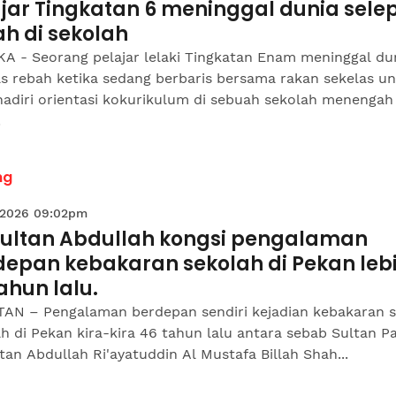
ajar Tingkatan 6 meninggal dunia sele
h di sekolah
A - Seorang pelajar lelaki Tingkatan Enam meninggal du
as rebah ketika sedang berbaris bersama rakan sekelas u
diri orientasi kokurikulum di sebuah sekolah menengah d
.
ng
 2026 09:02pm
Sultan Abdullah kongsi pengalaman
depan kebakaran sekolah di Pekan leb
ahun lalu.
AN – Pengalaman berdepan sendiri kejadian kebakaran 
h di Pekan kira-kira 46 tahun lalu antara sebab Sultan P
tan Abdullah Ri'ayatuddin Al Mustafa Billah Shah...