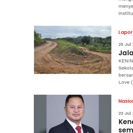
menye
instit
Lapor
25 Jul
Jal
KENIN
Sekol
bersa
Love (
Nasio
22 Jul
Ken
sem