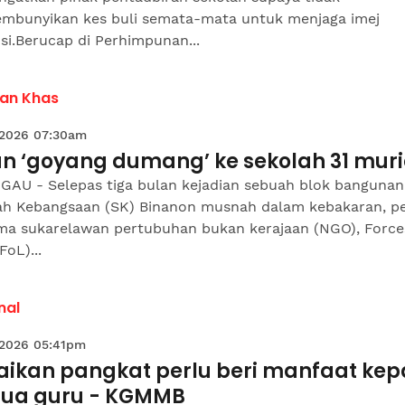
mbunyikan kes buli semata-mata untuk menjaga imej
usi.Berucap di Perhimpunan...
an Khas
 2026 07:30am
an ‘goyang dumang’ ke sekolah 31 mur
GAU - Selepas tiga bulan kejadian sebuah blok bangunan
ah Kebangsaan (SK) Binanon musnah dalam kebakaran, pe
ma sukarelawan pertubuhan bukan kerajaan (NGO), Force
FoL)...
nal
 2026 05:41pm
aikan pangkat perlu beri manfaat ke
ua guru - KGMMB