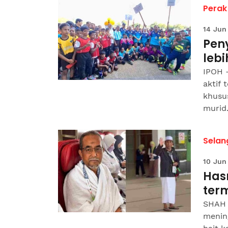
Perak
14 Jun
Pen
lebi
IPOH 
aktif 
khusu
murid
Selan
10 Jun
Has
ter
SHAH 
menin