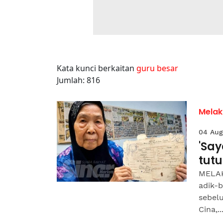
Kata kunci berkaitan
guru besar
Jumlah: 816
Melak
04 Aug
'Sa
tut
MELAK
adik-b
sebel
Cina,..