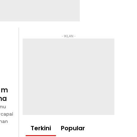
- IKLAN -
um
na
emu
rcapai
unan
Terkini
Popular