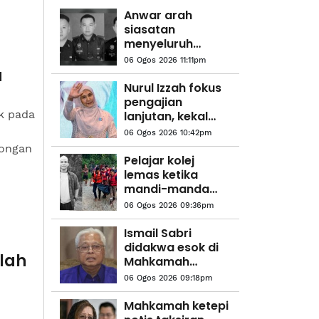
Anwar arah
siasatan
menyeluruh
kejadian anggota
06 Ogos 2026 11:11pm
polis maut di
a
Beaufort
Nurul Izzah fokus
pengajian
k pada
lanjutan, kekal
sebagai anggota
06 Ogos 2026 10:42pm
PKR
longan
Pelajar kolej
lemas ketika
mandi-manda
bersama
06 Ogos 2026 09:36pm
sembilan rakan
Ismail Sabri
didakwa esok di
olah
Mahkamah
Sesyen Kuala
06 Ogos 2026 09:18pm
Lumpur
Mahkamah ketepi