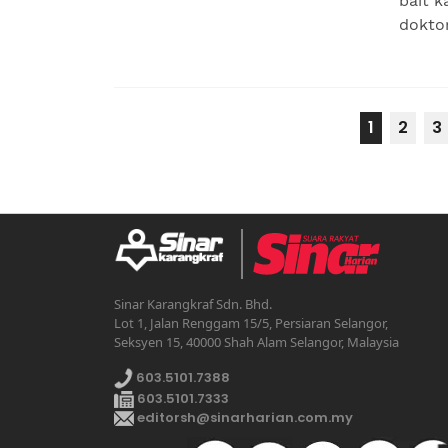
bait k
doktor
1
2
3
Sinar Karangkraf Sdn. Bhd.
Lot 1, Jalan Renggam 15/5, Persiaran Selangor,
Seksyen 15, 40000 Shah Alam Selangor, Malaysia
603.5101.7388
603.5101.7333
editorsh@sinarharian.com.my