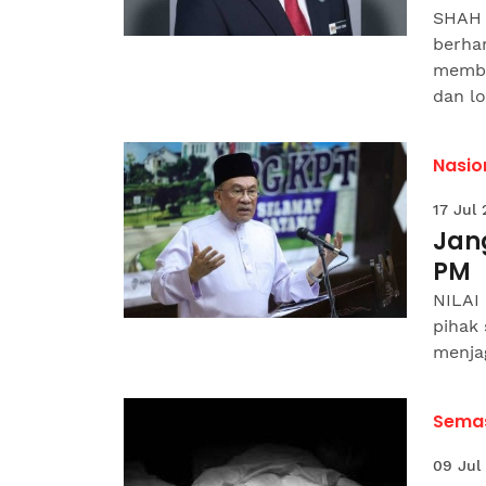
SHAH 
berha
membe
dan lok
Nasio
17 Jul
Jang
PM
NILAI
pihak
menjag
Sema
09 Jul