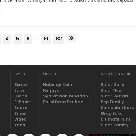
ata terakhir Allahyarham Mohd Sukri Zakaria, 68, kepada
...
...
4
5
6
81
82
Berita
Umum
Rangkaian Kami
Berita
Hubungi Kami
Sinar Daily
Edisi
Kerjaya
SinarPlus
Global
Syarat dan Penafian
Sinar Bestari
E-Paper
Polisi Data Peribadi
Pop Family
Suara
Kumpulan Kara
Sinar
Grup Buku
Video
Ultimate Print
Khas
Sinar Varsity