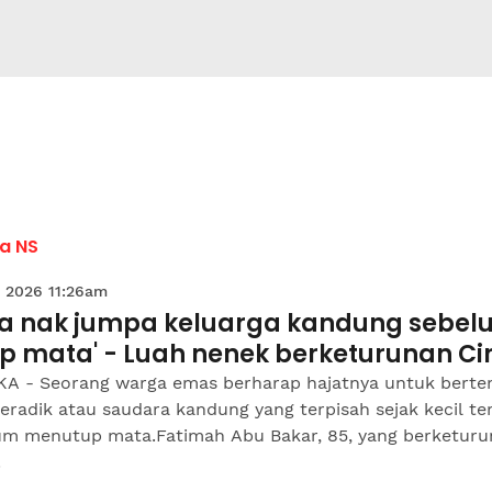
a NS
 2026 11:26am
ya nak jumpa keluarga kandung sebel
up mata' - Luah nenek berketurunan Ci
A - Seorang warga emas berharap hajatnya untuk bert
eradik atau saudara kandung yang terpisah sejak kecil te
um menutup mata.Fatimah Abu Bakar, 85, yang berketur
.