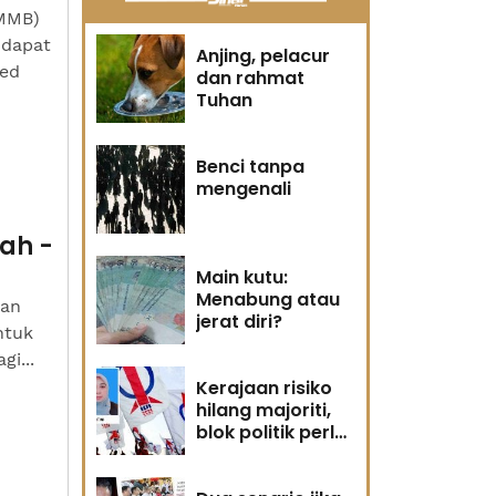
GMMB)
 dapat
Anjing, pelacur
red
dan rahmat
Tuhan
Benci tanpa
mengenali
lah -
Main kutu:
Menabung atau
kan
jerat diri?
ntuk
i...
Kerajaan risiko
hilang majoriti,
blok politik perlu
runding semula