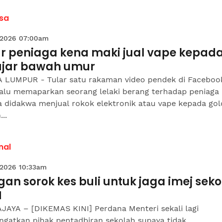
sa
 2026 07:00am
ar peniaga kena maki jual vape kepad
ajar bawah umur
 LUMPUR - Tular satu rakaman video pendek di Faceboo
 lalu memaparkan seorang lelaki berang terhadap peniaga
a didakwa menjual rokok elektronik atau vape kepada go
..
nal
 2026 10:33am
an sorok kes buli untuk jaga imej sek
M
JAYA – [DIKEMAS KINI] Perdana Menteri sekali lagi
ngatkan pihak pentadbiran sekolah supaya tidak