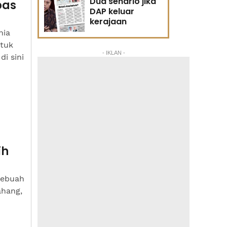
Dua senario jika
pas
DAP keluar
kerajaan
nia
ntuk
- IKLAN -
i sini
ih
sebuah
ahang,