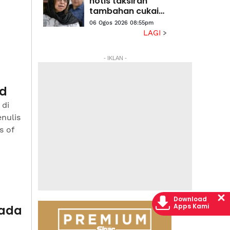
notis taksiran
tambahan cukai
RM313.8 juta
06 Ogos 2026 08:55pm
terhadap Na'imah
LAGI
- IKLAN -
id
 di
nulis
s of
Download
Apps Kami
pada