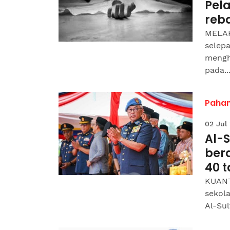
Pel
reba
MELAK
selep
mengha
pada..
Paha
02 Jul
Al-
ber
40 t
KUANT
sekola
Al-Sul