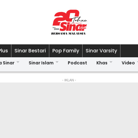
Plus
Sinar Bestari
Pop Family
Sinar Varsity
a Sinar
Sinar Islam
Podcast
Khas
Video
- IKLAN -