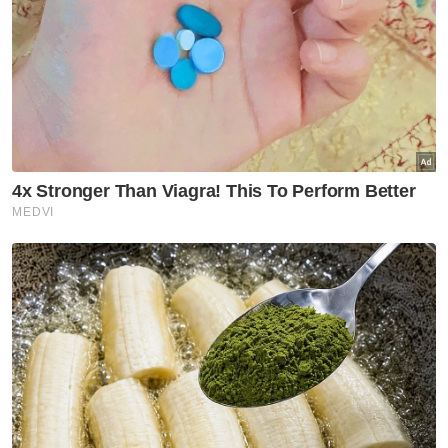
“Mangsa 12 tahun lebih kecil saiz badannya,
yang sembilan tahun pula lebih besar. Dua-
dua mereka masih budak lagi, memang rasa
kesian sangat,” ujarnya.
Menurutnya, suasana bertambah pilu apabila
kedua-dua mangsa disahkan meninggal dunia
oleh pasukan perubatan di lokasi kejadian.
Berita Telus & Tulus menerusi E-Mel setiap