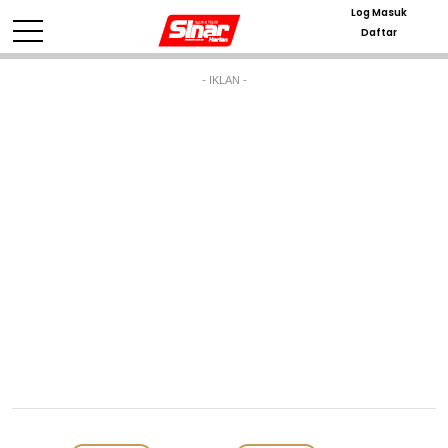
Log Masuk
Daftar
- IKLAN -