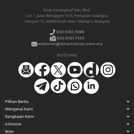
Sinar Karangkraf Sdn. Bhd.
Lot 1, Jalan Renggam 15/5, Persiaran Selangor,
Seksyen 15, 40000 Shah Alam Selangor, Malaysia
603.5101.7388
603.5101.7333
editorsh@sinarharian.com.my
IKUTI KAMI