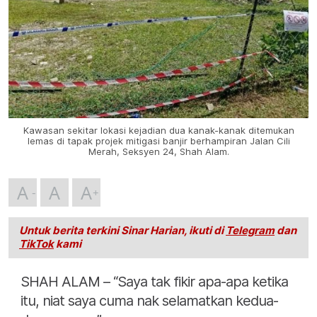
Kawasan sekitar lokasi kejadian dua kanak-kanak ditemukan
lemas di tapak projek mitigasi banjir berhampiran Jalan Cili
Merah, Seksyen 24, Shah Alam.
A
A
A
Untuk berita terkini Sinar Harian, ikuti di
Telegram
dan
TikTok
kami
SHAH ALAM – “Saya tak fikir apa-apa ketika
itu, niat saya cuma nak selamatkan kedua-