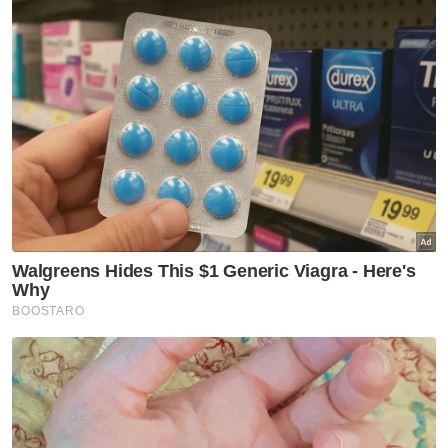
Artikel Berkaitan:
'Mangsa mandi di lokasi sebelum tenggelam' – Polis
'Aishdayan Rayqal selalu tegur orang tua, salam
jemaah masjid' - Ibu saudara mangsa lemas
Dua kanak-kanak lemas jatuh dalam parit
Kedua-dua mangsa kemudian diangkat ke
darat dengan bantuan penduduk sebelum
diberikan rawatan pernafasan (CPR).