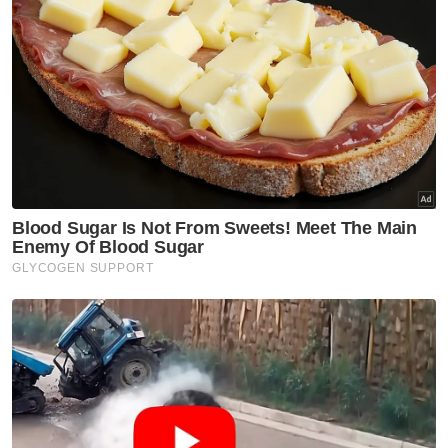
Kanak Kanak Lemas
Shah Alam
Tapak Projek Mitigasi Banjir
Artikel Disyorkan
Semasa
Jenazah tiga anggota polis
maut renjatan elektrik akan