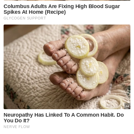
kemudian dengan membawa peralatan
seperti batang paip besi panjang bagi
membantu pencarian.
Katanya, mangsa pertama, Che Syazwan
Irwan Shah, 12, ditemui kira-kira jam 7 malam.
“Kami dimaklumkan mangsa cuba
menyelamatkan rakannya yang turut mandi
di kawasan itu.
“Saya dan beberapa rakan kemudian
melaungkan azan untuk mempermudahkan
pencarian, dan tidak lama selepas itu,
mangsa kedua, Aish Dayyan Raiqal Arijanto,
9, ditemui,” katanya.
Ketua Polis Daerah Shah Alam, Asisten