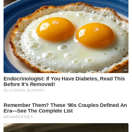
Namun, melihat keadaan semakin mendesak,
dia memberanikan diri menyelam ke dalam
takungan air tersebut.
“Saya sangka air itu cetek, rupa-rupanya
dalam. Kaki saya langsung tak jejak dasar.
“Mangsa pertama saya temui dalam masa
kira-kira tiga minit. Pencarian mangsa kedua
ambil masa lebih kurang 10 minit,” katanya.