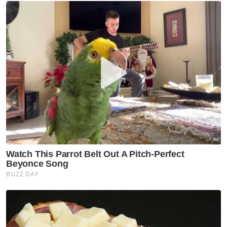
Komisioner Mohd Iqbal Ibrahim berkata,
kedua-dua mangsa dipercayai mandi di
kawasan takungan air projek mitigasi banjir
sebelum kejadian berlaku.
Siasatan awal mendapati kedua-dua kanak-
kanak itu dilihat bermain dan mandi sebelum
dipercayai lemas.
Sinar Harian sebelum ini melaporkan bahawa
kedua-dua mangsa disahkan meninggal dunia
di lokasi kejadian.
Muat turun aplikasi Sinar Harian.
Klik di sini!