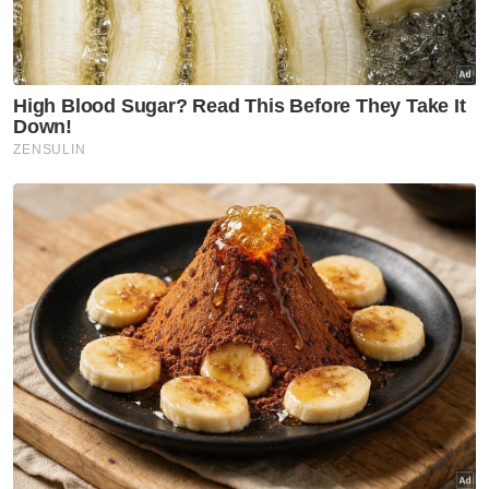
hari!
Sementara itu, seorang saksi yang mahu
dikenali sebagai Khairil, 14, berkata, dia
terdengar jeritan meminta tolong semasa
berada di gelanggang sepak takraw
berhampiran lokasi.
“Pada awalnya kami sangka mereka
bergurau, tapi bila sampai, nampak kawasan
itu berselut. Saya terus berlari ke taman
perumahan untuk minta bantuan,” katanya.
Beberapa penduduk tiba tidak lama