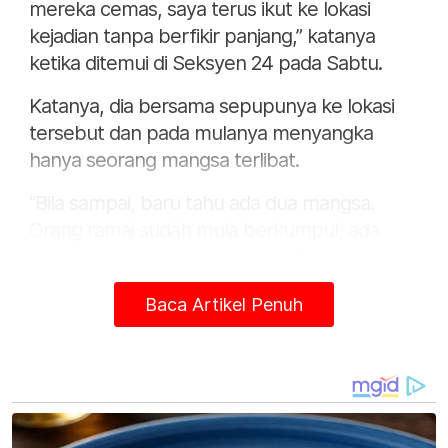
mereka cemas, saya terus ikut ke lokasi
kejadian tanpa berfikir panjang,” katanya
ketika ditemui di Seksyen 24 pada Sabtu.
Katanya, dia bersama sepupunya ke lokasi
tersebut dan pada mulanya menyangka
hanya seorang mangsa terlibat.
“Bila sampai, baru tahu ada dua mangsa.
Orang ramai sudah mula berkumpul, ada
yang cari batang kayu dan tali. Saya pula nak
terus terjun, tapi sepupu tahan dan minta
Baca Artikel Penuh
tunggu sekejap untuk cari alat bantuan,”
katanya.