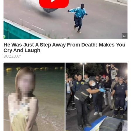
dibawa pulang ke kampung
halaman
Semasa
Penerbangan mencemaskan,
penumpang didakwa cuba
buka pintu kecemasan
Semasa
Pelajar kolej lemas ketika
mandi-manda bersama
sembilan rakan
Semasa
Ismail Sabri didakwa esok di
Mahkamah Sesyen Kuala
Lumpur