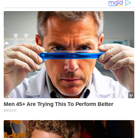
Fauja hanya mula menyertai dunia larian
secara serius pada 2000 ketika berusia 89
tahun.
Maraton pertamanya disertai di London,
dengan catatan masa enam jam 54 minit -
sekali gus memecahkan rekod dunia
terdahulu bagi kategori usia 90 tahun ke atas
dengan kelebihan 58 minit.
Beliau kemudiannya menyertai pelbagai lagi
acara maraton, termasuk Maraton Toronto
Waterfront 2003 yang disempurnakannya
dalam masa lima jam 40 minit rekod peribadi
terbaiknya.
Artikel Berkaitan:
Kemalangan jalan raya di Malaysia: Krisis yang