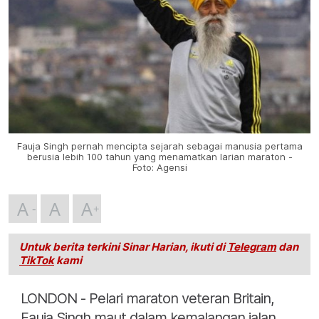
Fauja Singh pernah mencipta sejarah sebagai manusia pertama
berusia lebih 100 tahun yang menamatkan larian maraton -
Foto: Agensi
A
A
A
Untuk berita terkini Sinar Harian, ikuti di
Telegram
dan
TikTok
kami
LONDON - Pelari maraton veteran Britain,
Fauja Singh maut dalam kemalangan jalan