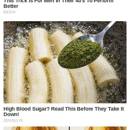
Nobita, Uzumaki dan Luffy
antara nama pilihan penduduk
Indonesia
GLOBAL
Trump naik angin stok senjata
AS hampir kehabisan
GLOBAL
Gelombang haba: Rakyat
Britain tidur di dapur, ambil
cuti