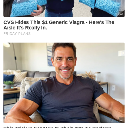
Sukan
Global
Bencana
Artikel Disyorkan
GLOBAL
Itali keluarkan amaran merah
gelombang haba bagi semua
27 bandar utama
GLOBAL