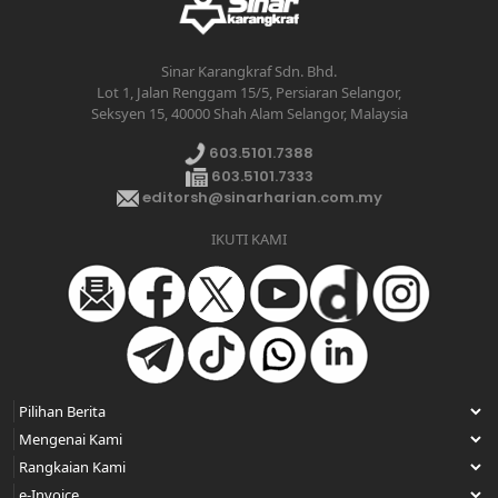
Sinar Karangkraf Sdn. Bhd.
Lot 1, Jalan Renggam 15/5, Persiaran Selangor,
Seksyen 15, 40000 Shah Alam Selangor, Malaysia
603.5101.7388
603.5101.7333
editorsh@sinarharian.com.my
IKUTI KAMI