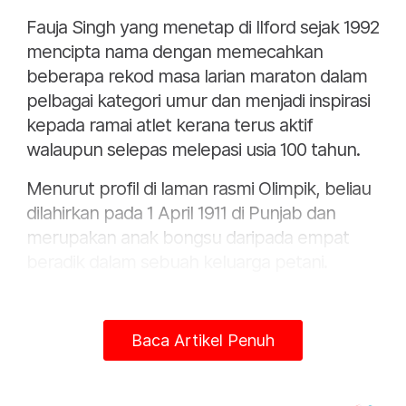
Fauja Singh yang menetap di Ilford sejak 1992
mencipta nama dengan memecahkan
beberapa rekod masa larian maraton dalam
pelbagai kategori umur dan menjadi inspirasi
kepada ramai atlet kerana terus aktif
walaupun selepas melepasi usia 100 tahun.
Menurut profil di laman rasmi Olimpik, beliau
dilahirkan pada 1 April 1911 di Punjab dan
merupakan anak bongsu daripada empat
beradik dalam sebuah keluarga petani.
Selepas kematian isterinya, Gian Kaur di
Jalandhar, beliau berhijrah ke England dan
Baca Artikel Penuh
menetap di timur London bersama anak
lelakinya.