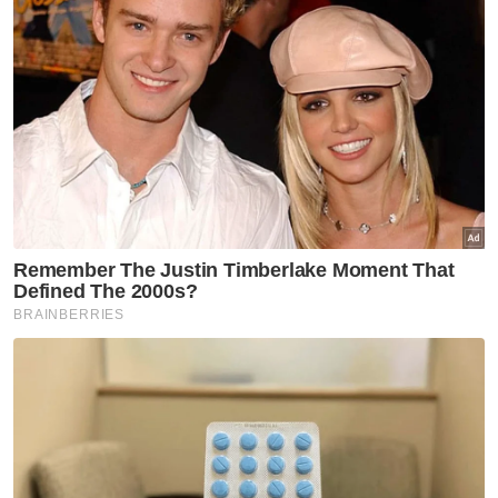
semakin parah
Jalan raya bukan trek basikal - MTPN
Enam jemaah umrah maut dalam kemalangan di
Arab Saudi
Pada 16 Oktober 2011 di Toronto, Fauja Singh
dipercayai menjadi manusia pertama berusia
lebih 100 tahun yang berjaya menamatkan
larian maraton.
Beliau turut membawa obor Olimpik
sempena Sukan Olimpik London 2012,
sebelum bersara daripada dunia larian pada
usia 101 tahun. - Bernama