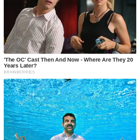
“Anak-anak muda dekat dengan teknologi
dan kemudahan canggih kecerdasan buatan,
internet dan dron.
“Kita modenkan peralatan menangkap ikan,
maka akan meningkatkan minat mereka
terhadap industri perikanan,” katanya.
Artikel Berkaitan:
Nelayan terjun laut selepas bot terbakar dikhuatiri
lemas
Kerajaan lulus RM300 juta perkasa sektor perikanan
LKIM bangunkan aplikasi digital bantu nelayan akses
subsidi minyak
Beliau turut mendedahkan hanya 20 hingga
30 peratus daripada 112,000 nelayan
berdaftar di seluruh negara terdiri daripada