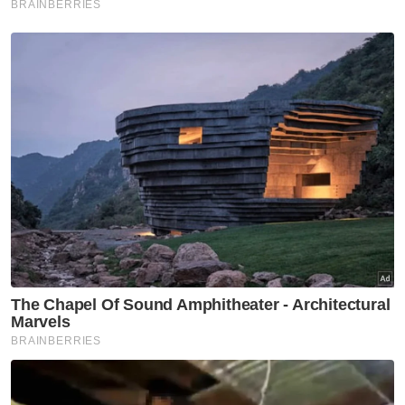
Pertanian
Artikel Disyorkan
Kelantan
MRSM Ulul Albab Tanah Merah
mula dibina suku pertama
tahun depan
Kelantan
Darul Ulum Al Mahfuz sasar
bina kompleks tahfiz baharu
Kelantan