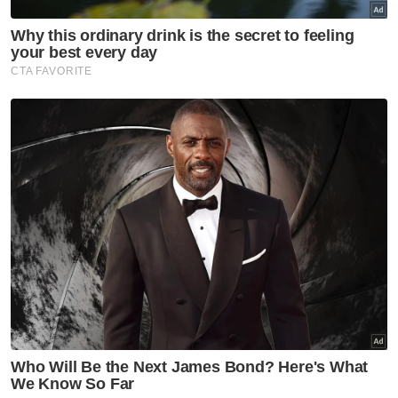
kilogram.
“Sekarang boleh cecah 700 kilogram sebab
enjin lebih kuat dan boleh pergi lebih jauh,”
katanya yang sudah 25 tahun menjadi
nelayan.
Muat turun aplikasi Sinar Harian.
Klik di sini!
Perikanan
Kewangan
Teknologi