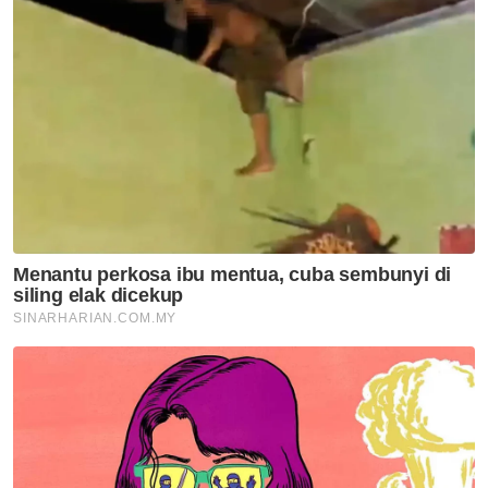
'Awak tenunglah muka saya
lama-lama, nanti saya dah
tiada sudah tidak boleh tengok'
Kelantan
'Saya ingat sudah mati' -
Pemain bola sepak kongsi detik
cemas dipanah petir