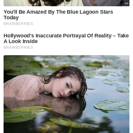
“Dulu saya ikut ayah, kumpul duit dan beli
bot sendiri. Ramai nelayan muda sekarang
masih kerja dengan orang kerana takut nak
tanggung kos bot rosak atau tak sempat
simpan modal.
“Tapi apabila dapat bantuan macam ni, kami
jadi lebih yakin nak urus sendiri dan tak
bergantung kepada tauke,” katanya.
Seorang lagi nelayan dari Pantai Baru, Mohd
Azhar Mustapa, 37, berkata, enjin bot 150
kuasa kuda (hp) yang diterimanya dijangka
meningkatkan hasil tangkapan harian.
“Dulu saya guna enjin 115hp, hasil sekitar 300