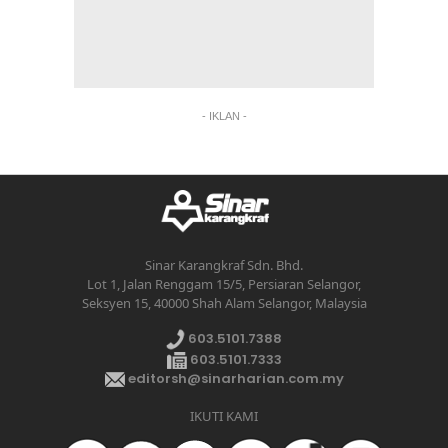
- IKLAN -
Sinar Karangkraf Sdn. Bhd.
Lot 1, Jalan Renggam 15/5, Persiaran Selangor,
Seksyen 15, 40000 Shah Alam Selangor, Malaysia
603.5101.7388
603.5101.7333
editorsh@sinarharian.com.my
IKUTI KAMI