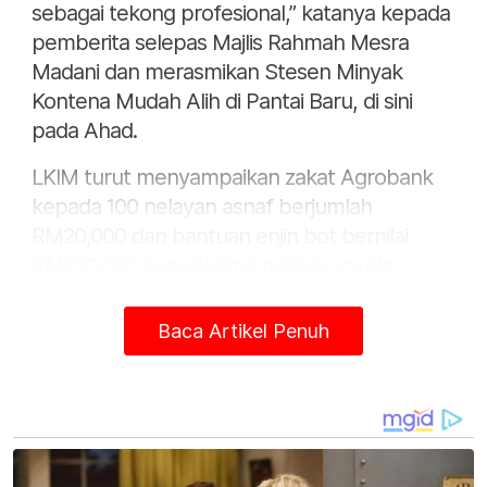
sebagai tekong profesional,” katanya kepada
pemberita selepas Majlis Rahmah Mesra
Madani dan merasmikan Stesen Minyak
Kontena Mudah Alih di Pantai Baru, di sini
pada Ahad.
LKIM turut menyampaikan zakat Agrobank
kepada 100 nelayan asnaf berjumlah
RM20,000 dan bantuan enjin bot bernilai
RM250,000 kepada lima nelayan muda.
Menurut Faiz, usaha menggilap tekong muda
Baca Artikel Penuh
itu sejajar dengan sasaran Kementerian
Pertanian dan Keterjaminan Makanan
(KPKM) untuk meningkatkan sumbangan
sektor akuakultur sebanyak 40 peratus
menjelang 2040.