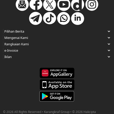
© 2026 All Rights Reserved • Karangkraf Group • © 2026 Hakcipta