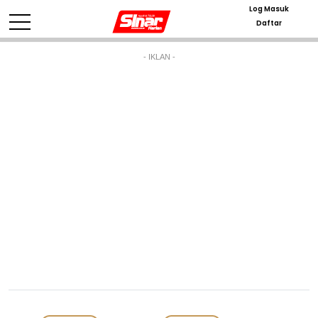
Log Masuk
Daftar
- IKLAN -