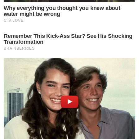
kerjaya profesional,” katanya.
Sementara itu, nelayan muda, Suhai Mohd
Noor, 29, dari Kampung Kuala Kemasin
berkata, bantuan enjin bot yang diterimanya
menjadi pemangkin untuk terus berdikari
meneruskan punca pendapatan sebagai
nelayan.
Berita Telus & Tulus menerusi E-Mel setiap
hari!