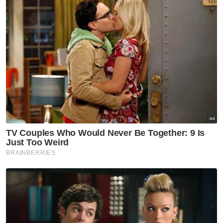
Beliau memberitahu, penggunaan teknologi
dan peralatan canggih mampu menjadi daya
penarik kepada penglibatan golongan muda,
sekaligus mampu mentransformasikan
industri akuakultur ke suatu tahap lebih
tinggi.