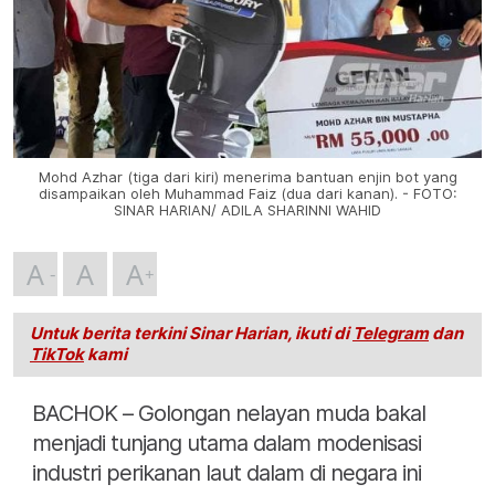
Mohd Azhar (tiga dari kiri) menerima bantuan enjin bot yang
disampaikan oleh Muhammad Faiz (dua dari kanan). - FOTO:
SINAR HARIAN/ ADILA SHARINNI WAHID
A
A
A
Untuk berita terkini Sinar Harian, ikuti di
Telegram
dan
TikTok
kami
BACHOK – Golongan nelayan muda bakal
menjadi tunjang utama dalam modenisasi
industri perikanan laut dalam di negara ini