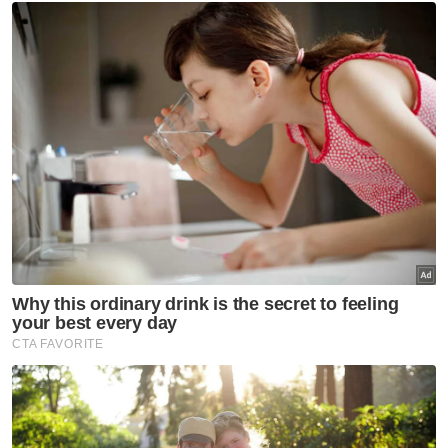
Artikel Disyorkan
Nasional
Belia Sabah diseru perkukuh
hubungan dengan Putrajaya
Nasional
Ismail Sabri selamat jalani
prosedur pasang alat perentak
jantung
Nasional
Kerajaan Madani seimbang
jaga kepentingan semua kaum,