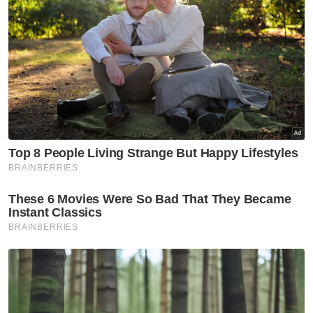
aliran pendidikan - PM
Nasional
Tragedi pokok tumbang:
Kerajaan disaran wujudkan zon
bebas pokok di laluan berisiko