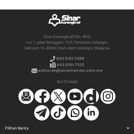
Sinar Karangkraf Sdn. Bhd.
Lot 1, Jalan Renggam 15/5, Persiaran Selangor,
Seksyen 15, 40000 Shah Alam Selangor, Malaysia
603.5101.7388
603.5101.7333
editorsh@sinarharian.com.my
IKUTI KAMI