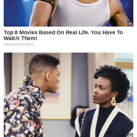
dasar berkenaan dapat dilaksanakan secara
adil, seimbang dan praktikal.
Artikel Berkaitan:
Bumiputera Sabah, Sarawak berhak nikmati
manfaat ekonomi setara
Zahid gesa anjakan besar laksana agenda
bumiputera
Bunyi letupan 'gegar' Shah Alam
Menurutnya, BRO akan kekal komited dalam
memperjuangkan dasar yang menyokong
persekitaran perniagaan yang kondusif dan
mampan untuk majikan tempatan.