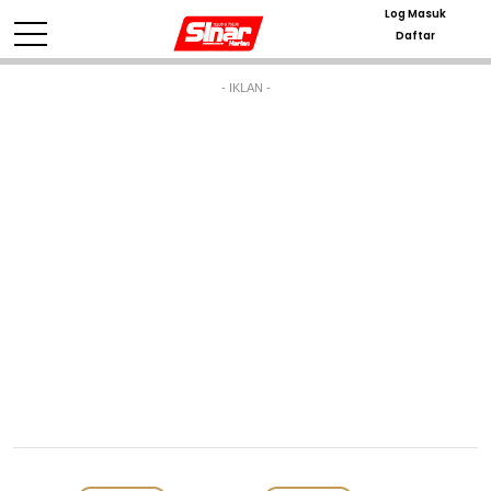
Log Masuk
Daftar
- IKLAN -