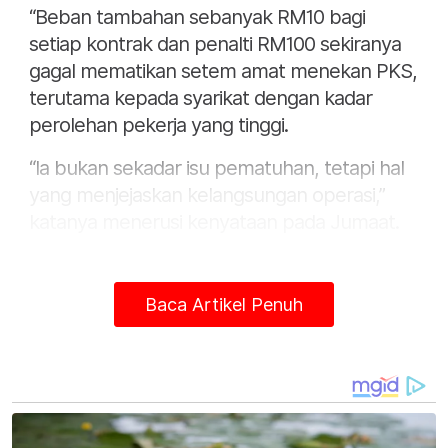
“Beban tambahan sebanyak RM10 bagi
setiap kontrak dan penalti RM100 sekiranya
gagal mematikan setem amat menekan PKS,
terutama kepada syarikat dengan kadar
perolehan pekerja yang tinggi.
“Ia bukan sekadar isu pematuhan, tetapi hal
yang menjejaskan kelangsungan operasi,”
katanya menerusi kenyataan pada Jumaat.
Dalam pada itu, beliau menjelaskan bahawa
banyak syarikat dibebani keperluan untuk
Baca Artikel Penuh
mengecop kontrak terdahulu yang belum
dimatikan setem, termasuk kontrak pekerja
sedia ada.
Malah menurutnya, keperluan retrospektif
itu bukan sahaja menambah kos