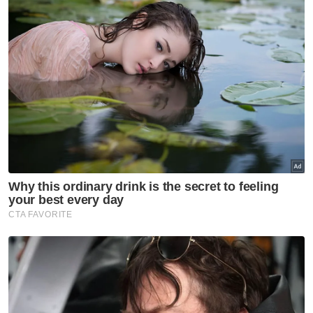
pentadbiran, tetapi juga tidak memberi
manfaat praktikal kerana kebanyakan
pertikaian pekerjaan bukan berpunca
daripada isu pemeteraian setem, sebaliknya
berkaitan gaji, pemecatan atau faedah.