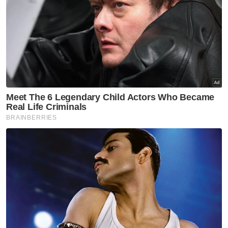
“BRO juga menekankan bahawa
pengecualian sedia ada bagi kontrak
melibatkan gaji di bawah RM300 sebulan
tidak lagi relevan memandangkan kadar gaji
minimum semasa adalah RM1,700 sebulan
dan dijangka akan terus meningkat.
“Justeru, BRO mencadangkan supaya diberi
pengampunan sekali sahaja bagi semua
dokumen terdahulu yang belum dimatikan
setem, garis panduan pematuhan yang lebih
jelas dan sektor spesifik, serta tempoh
bertenang selama enam hingga 12 bulan
sebelum penguatkuasaan penuh,” ujarnya.
Selain itu, Syed Naqiz turut mencadangkan
supaya LHDN mengadakan dialog dan
kerjasama bersama pemain industri agar