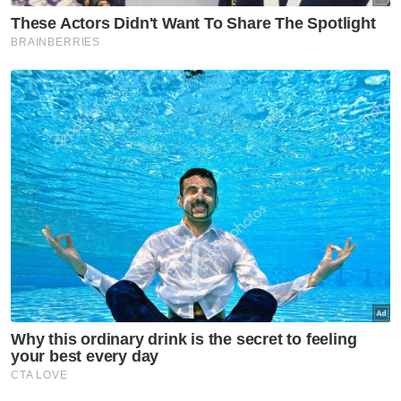
Muat turun aplikasi Sinar Harian.
Klik di sini!
Kerajaan & Polisi
Peruncitan
Usahawan