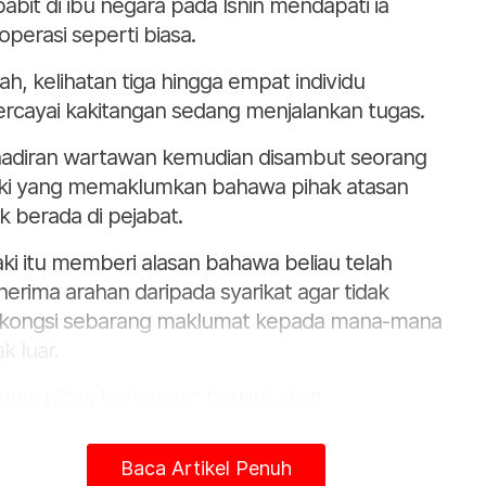
babit di ibu negara pada Isnin mendapati ia
operasi seperti biasa.
ah, kelihatan tiga hingga empat individu
ercayai kakitangan sedang menjalankan tugas.
adiran wartawan kemudian disambut seorang
aki yang memaklumkan bahawa pihak atasan
ak berada di pejabat.
aki itu memberi alasan bahawa beliau telah
erima arahan daripada syarikat agar tidak
kongsi sebarang maklumat kepada mana-mana
k luar.
un, pihak berkenaan berjanji akan
ghubungi semula wartawan antara jam 3
gga 4 petang Isnin, tetapi sehingga jam 5
Baca Artikel Penuh
ang, kontraktor berkenaan masih belum