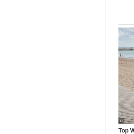
mem
Ter
ole
ber
(MB