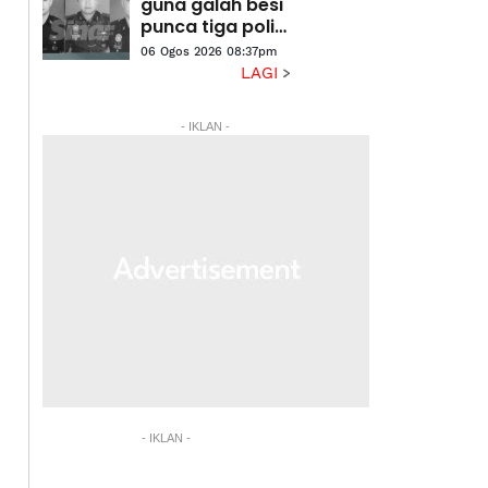
Na'imah
guna galah besi
punca tiga polis
maut terkena
06 Ogos 2026 08:37pm
renjatan elektrik
LAGI
- IKLAN -
- IKLAN -