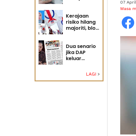
07 Apri
diri?
Masa 
Kerajaan
risiko hilang
majoriti, blok
politik perlu
runding
semula
Dua senario
jika DAP
keluar
kerajaan
LAGI