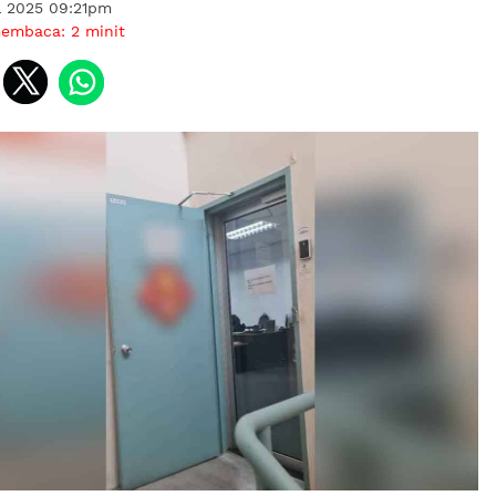
l 2025 09:21pm
membaca:
2
minit