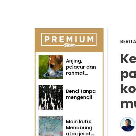
BERIT
Ke
Anjing,
pelacur dan
pa
rahmat
Tuhan
ko
Benci tanpa
mengenali
mu
Main kutu:
Menabung
atau jerat