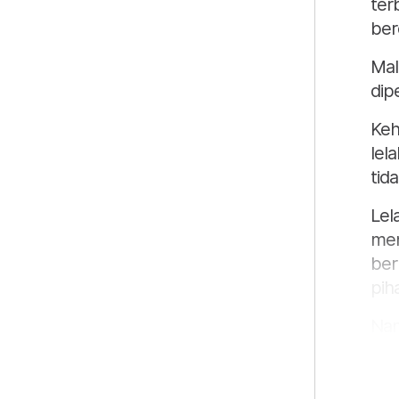
ter
ber
Mal
dip
Keh
lel
tid
Lel
men
ber
piha
Nam
men
hin
pet