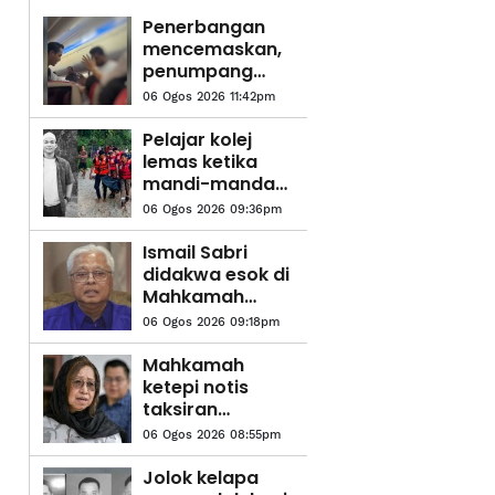
Penerbangan
mencemaskan,
penumpang
didakwa cuba
06 Ogos 2026 11:42pm
buka pintu
kecemasan
Pelajar kolej
lemas ketika
mandi-manda
bersama
06 Ogos 2026 09:36pm
sembilan rakan
Ismail Sabri
didakwa esok di
Mahkamah
Sesyen Kuala
06 Ogos 2026 09:18pm
Lumpur
Mahkamah
ketepi notis
taksiran
tambahan cukai
06 Ogos 2026 08:55pm
RM313.8 juta
terhadap
Jolok kelapa