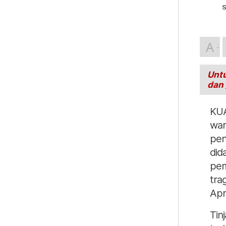
S
A
Untu
dan
KUA
war
pen
did
pem
tra
Apri
Tin