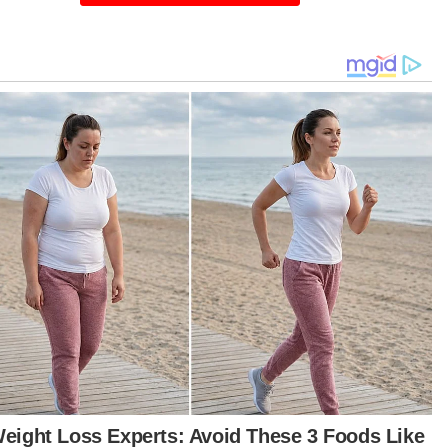
beri maklum balas.
dahulu, tular sepucuk surat yang dikeluarkan
h Koridor Utiliti Selangor Sdn Bhd (KUSEL)
sama permit Majlis Bandaraya Subang Jaya
SJ) yang mengesahkan permohonan kerja