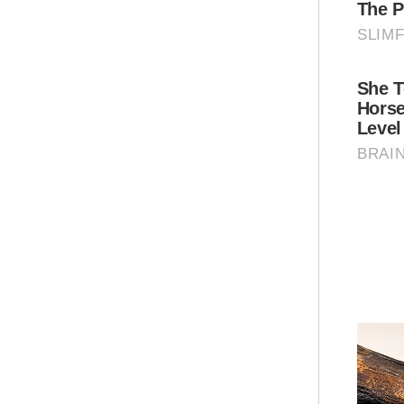
pem
kor
Per
hin
Pen
men
net
ter
Hei
Ar