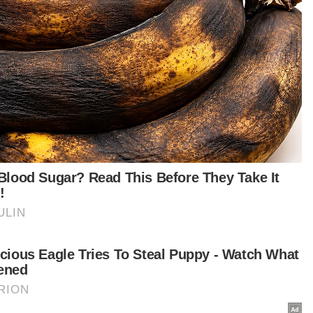
'Salah pijak, boleh jerlus', anggota bomba kongsi detik
gerun di ground zero
'Kereta, empat motosikal rentung, rumah dari luar
nampak elok'
Kebakaran gas Putra Heights: Siasatan fokus unsur
jenayah, kecuaian - KPN
t turun aplikasi Sinar Harian.
Klik di sini!