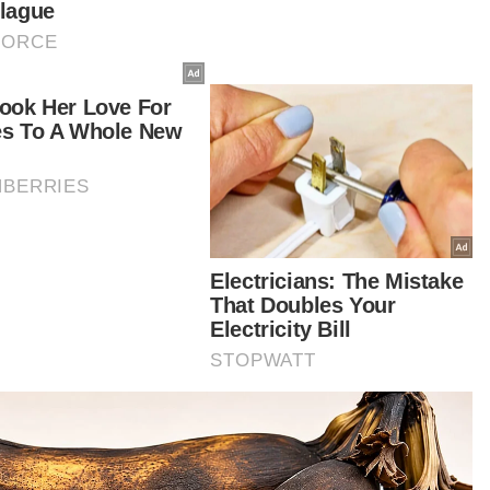
baikan paip pembetungan secara kaedah
ekan terbuka di lokasi tersebut telah diluluskan.
mit kerja itu sah bermula dari 8 Oktober 2024
gga 8 Januari 2025.
ularan surat berkenaan di laman Facebook
cetuskan perdebatan hangat dalam kalangan
izen yang mengaitkan kerja pengorekan
sebut dengan tragedi letupan paip gas di Putra
ghts baru-baru ini.
tikel Berkaitan:
‘Setiap detik mencemaskan, jika meletup boleh capai 15
kilometer’
Mangsa insiden Putra Heights alami trauma, guruh
disangka letupan
Kebakaran gas Putra Heights: Siasatan fokus unsur
jenayah, kecuaian - KPN