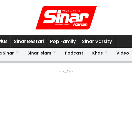
Plus
Sinar Bestari
Pop Family
Sinar Varsity
a Sinar
Sinar Islam
Podcast
Khas
Video
- IKLAN -