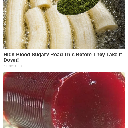
Artikel Berkaitan:
Zon Khas Waktu Solat untuk daerah Rompin
diperkenal mulai 1 Mac
Perak larang warga asing meniaga, bekerja di bazar
Ramadan
Program Iftar Ala Madinah@Karangkraf kembali lagi
Ramadan: Penjawat awam wanita Negeri Sembilan
dibenar pulang jam 2 petang setiap Jumaat
Madinah Ramadan dijangka tarik 100,000
pengunjung
Penjawat awam sambut baik, lebih masa beribadah
ketika Ramadan
Pada 14 Februari lalu media melaporkan
Sultan Pahang, Al-Sultan Abdullah
Ri’ayatuddin Al-Mustafa Billah Shah berkenan
menetapkan waktu bekerja bagi penjawat
awam Negeri Pahang pada setiap hari
Jumaat sepanjang Ramadan berakhir lebih