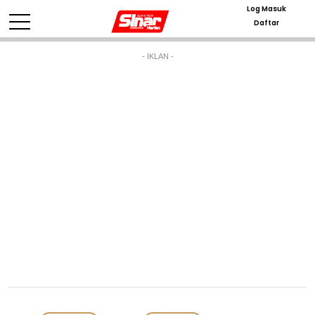
Log Masuk
Daftar
- IKLAN -