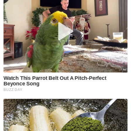
Beliau berkata demikian selepas Majlis
Penyerahan Kad Perak Sejahtera di Dewan
Bankuet, Bangunan Perak Darul Ridzuan di
sini pada Sabtu.
Sebelum ini, kerajaan Negeri Sembilan
membenarkan penjawat awam wanita yang
bekerja di bawah pentadbiran kerajaan
negeri pulang seawal jam 2 petang pada
setiap Jumaat, Ramadan ini.
Menteri Besar Negeri Sembilan, Datuk Seri
Aminuddin Harun berkata, kebenaran itu
hanya membabitkan hampir 2,500 pekerja
wanita, tidak termasuk yang berada di bawah
Persekutuan.