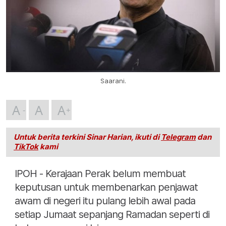
Saarani.
A
A
A
Untuk berita terkini Sinar Harian, ikuti di
Telegram
dan
TikTok
kami
IPOH - Kerajaan Perak belum membuat
keputusan untuk membenarkan penjawat
awam di negeri itu pulang lebih awal pada
setiap Jumaat sepanjang Ramadan seperti di