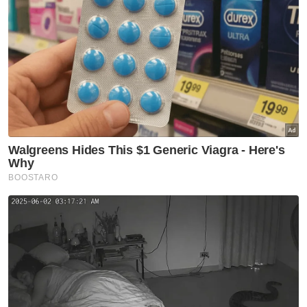
Perak
Tular ikan lumba-lumba mati
terdampar di Ban Pecah
Perak
Habuan RM6,000 menanti atlet
Perak raih emas SUKMA
Perak
Perak sedia insentif buat atlet
Komanwel raih pingat
Perak
Waris dua pelajar maut terima
TPSM RM5,500, hasrat
tunaikan badal haji ubati rindu
anak