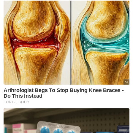
Muat turun aplikasi Sinar Harian.
Klik di sini!
Perak
Penjawat Awam
Ramadan
Artikel Disyorkan