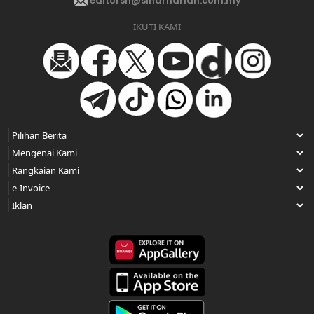
editorsh@sinarharian.com.my
IKUTI KAMI