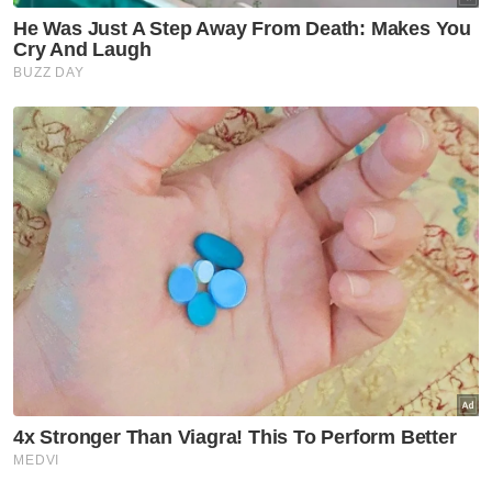
penghulu segala hari, dalam suasana
Ramadan yang penuh keberkatan.
Titah baginda, keputusan ini turut
dipersetujui dan diluluskan kerajaan negeri
dalam Mesyuarat Majlis Mesyuarat Kerajaan
Negeri yang bersidang pada 5 Februari lalu.
Berita Telus & Tulus menerusi E-Mel setiap
hari!