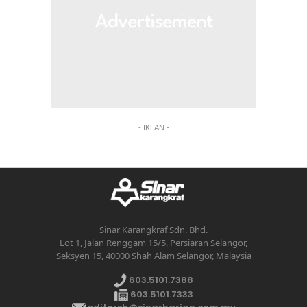
- IKLAN -
Sinar Karangkraf Sdn. Bhd.
Lot 1, Jalan Renggam 15/5, Persiaran Selangor,
Seksyen 15, 40000 Shah Alam Selangor, Malaysia
603.5101.7388
603.5101.7333