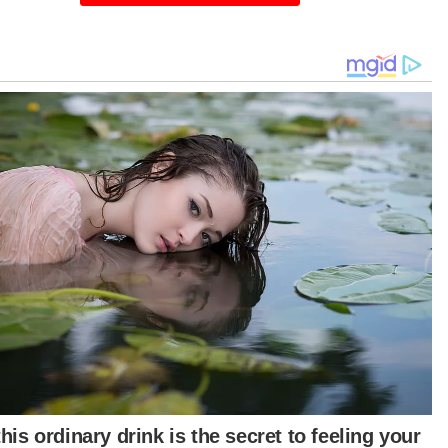
hun ini, kita menampilkan konsep muzium yang
n memberi pendedahan garis masa kepada
gunjung tentang perjalanan sejarah bandar ini
ak dahulu hingga sekarang.
meran juga menjadi sebahagian daripada usaha
yemarakkan warisan Islam di Kota Bharu,”
anya ketika mengadakan lawatan ke persiapan
ak Madinah Ramadan di sini pada Rabu.
urut Hilmi, Madinah Ramadan yang dahulunya
enali sebagai Qariah Ramadan berkembang
ipada sekadar satu khemah kecil kepada acara
a yang menjadi tumpuan penduduk setempat
 pelancong luar.