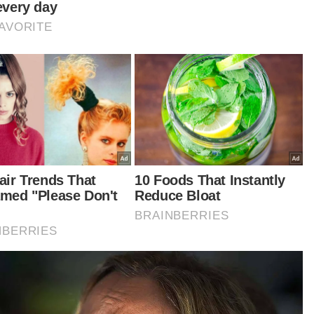
iau berkata, beberapa acara utama dirancang
i memeriahkan Madinah Ramadan tahun ini,
aranya sambutan Hari Kemenangan Palestin
a 4 Mac yang dianjurkan dengan kerjasama
ta Gaza Malaysia.
tikel Berkaitan:
Lebih 100,000 rakyat Sabah terima manfaat RM300