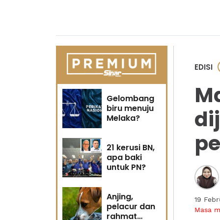
EDISI
M
Gelombang
biru menuju
di
Melaka?
pe
21 kerusi BN,
apa baki
untuk PN?
Anjing,
19 Febr
pelacur dan
Masa 
rahmat