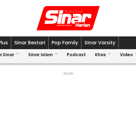
Plus
Sinar Bestari
Pop Family
Sinar Varsity
a Sinar
Sinar Islam
Podcast
Khas
Video
- IKLAN -