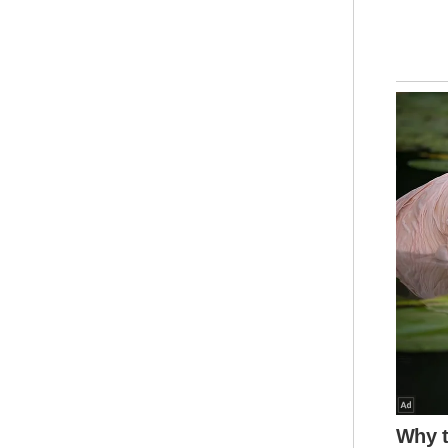
“Ta
aka
pen
sej
“Pa
men
kat
tap
Men
dik
dar
meg
dan