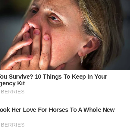
setiap bulan dari SYUKUR - Hajiji
Bazar Ramadan: Kelantan tetap kadar sewa tapak ikut
jajahan bermula RM200
100,000 pengunjung bakal 'gegar' penganjuran Bohex
2024