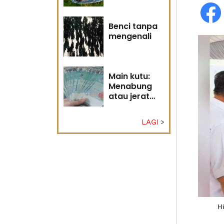
Tuhan
Benci tanpa
mengenali
Main kutu:
Menabung
atau jerat
diri?
LAGI
H