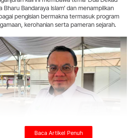
a Bharu Bandaraya Islam' dan menampilkan
bagai pengisian bermakna termasuk program
gamaan, kerohanian serta pameran sejarah.
Baca Artikel Penuh
Hilmi