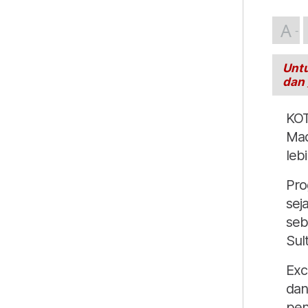
A
Untu
dan
KOT
Mad
leb
Pro
sej
seb
Sul
Exc
dan
pen