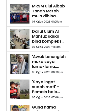
MRSM Ulul Albab
Tanah Merah
mula dibina
suku pertama
07 Ogos 2026 01:25pm
tahun depan
Darul Ulum Al
Mahfuz sasar
bina kompleks
tahfiz baharu
07 Ogos 2026 11:51am
'Awak tenunglah
muka saya
lama-lama,
nanti saya dah
05 Ogos 2026 08:30pm
tiada sudah
tidak boleh
'Saya ingat
tengok'
sudah mati' -
Pemain bola
sepak kongsi
05 Ogos 2026 07:06pm
detik cemas
dipanah petir
Guna nama