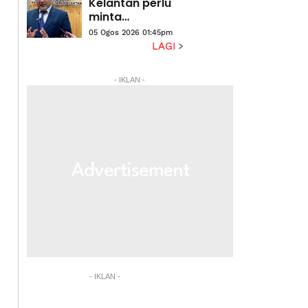
Kelantan perlu
minta
kebenaran
05 Ogos 2026 01:45pm
kerajaan negeri
LAGI
- Exco
- IKLAN -
- IKLAN -