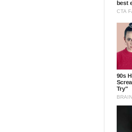
Bel
bag
ant
pad
Cin
Ar