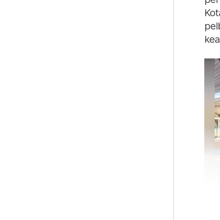
Kot
pel
kea