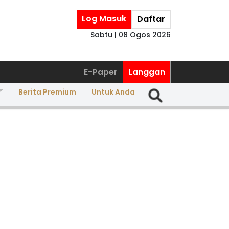
Log Masuk
Daftar
Sabtu | 08 Ogos 2026
E-Paper
Langgan
Berita Premium
Untuk Anda