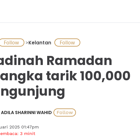
>
Kelantan
adinah Ramadan
jangka tarik 100,000
ngunjung
ADILA SHARINNI WAHID
uari 2025 01:47pm
membaca:
3
minit