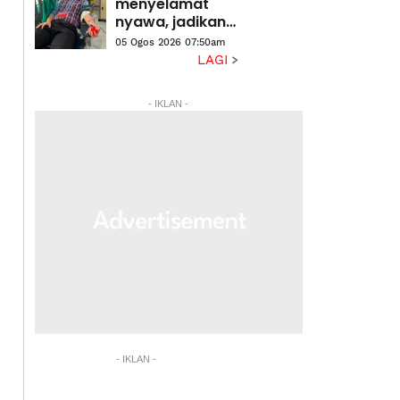
komuniti
menyelamat
nyawa, jadikan
budaya hidup'
05 Ogos 2026 07:50am
LAGI
- IKLAN -
- IKLAN -