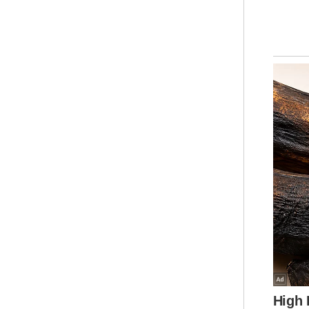
Bel
dil
pen
tug
kep