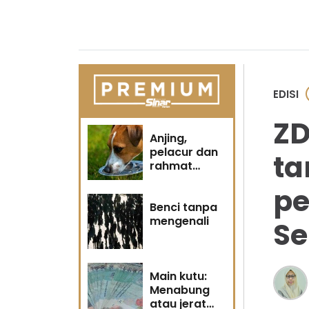
EDISI
ZD
Anjing,
pelacur dan
ta
rahmat
Tuhan
pe
Benci tanpa
mengenali
Se
Main kutu:
Menabung
atau jerat