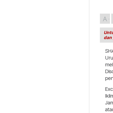
A
Untu
dan
SHA
Uru
mel
Dis
pen
Exc
Ikl
Jam
ata