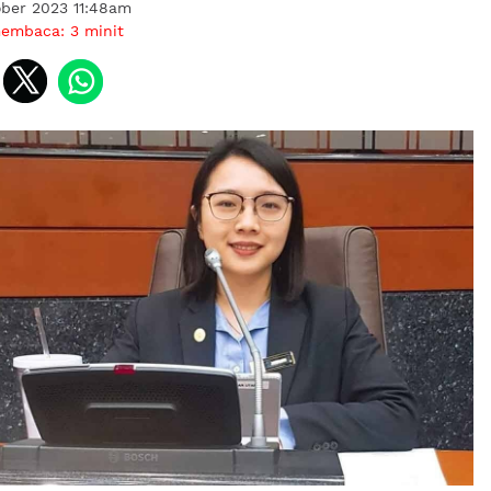
ober 2023 11:48am
membaca:
3
minit