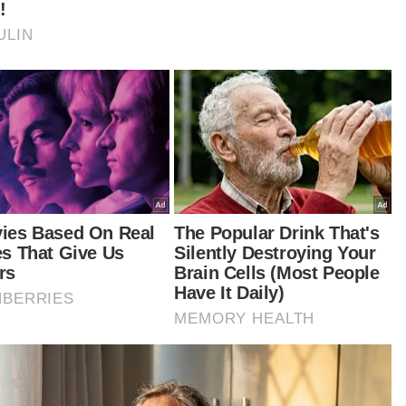
iau berkata, cadangan pelaksanaan ZDP akan
ingkatkan lagi keberkesanan langkah
cegahan pencemaran sungai daripada sisa
ia dan biologi disebabkan pelepasan industri, loji
atan kumbahan, penternakan, kerja tanah dan
niagaan seperti pasar dan bengkel serta
agai jenis aktiviti harian lain.
bahnya, pelaksanaan ZDP ini secara tidak
gsung akan membantu dalam usaha untuk
ulihara sumber air dengan mencegah serta
gelak kemasukan sisa pencemaran ke dalam
ber air.
 sekali gus dapat menangani isu pencemaran
gai dan meningkatkan kualiti air.
tikel Berkaitan: