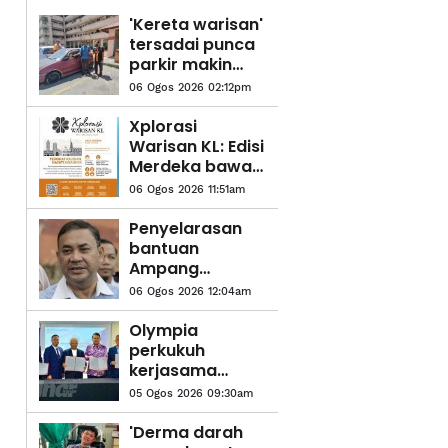
'Kereta warisan'
tersadai punca
parkir makin
sempit
06 Ogos 2026 02:12pm
Xplorasi
Warisan KL: Edisi
Merdeka bawa
rakyat telusuri
06 Ogos 2026 11:51am
jejak
kemerdekaan
Penyelarasan
bantuan
Ampang
diperkemas,
06 Ogos 2026 12:04am
Azman mahu
pastikan
Olympia
kebajikan
perkukuh
rakyat terbela
kerjasama
strategik,
05 Ogos 2026 09:30am
perluas impak
kepada
'Derma darah