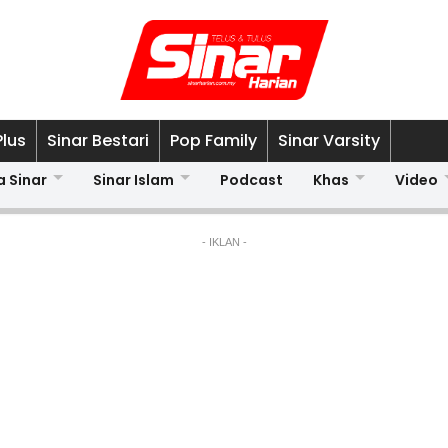
Plus
Sinar Bestari
Pop Family
Sinar Varsity
a Sinar
Sinar Islam
Podcast
Khas
Video
- IKLAN -