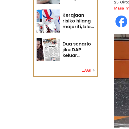
25 Okt
diri?
Masa 
Kerajaan
risiko hilang
majoriti, blok
politik perlu
runding
semula
Dua senario
jika DAP
keluar
kerajaan
LAGI