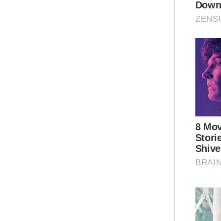
Bel
men
pen
kim
raw
per
pelb
Tam
lan
mem
men
sum
"Ia
sun
Ar