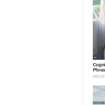
"Ca
usa
pen
men
dic
bag
yan