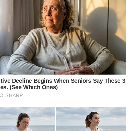
Langkah proaktif tangani isu kurang guru
Tangani isu penerokaan haram REE secara serius, elak
berlaku di kawasan lain
NRECC, kerajaan negeri bekerjasama tangani isu
konservasi hutan
dangan pelaksanaan ZDP ini akan memastikan
ha kerajaan negeri untuk meminimumkan kes
cemaran sungai yang berpotensi
gakibatkan henti tugas LRA (loji rawatan air)
apai dan seterusnya dapat mengurangkan kos
i melaksanakan kerja-kerja pemulihan sungai
g tercemar, " katanya.