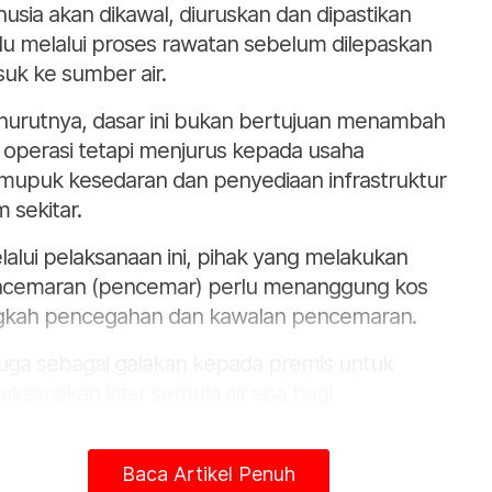
usia akan dikawal, diuruskan dan dipastikan
lu melalui proses rawatan sebelum dilepaskan
uk ke sumber air.
urutnya, dasar ini bukan bertujuan menambah
 operasi tetapi menjurus kepada usaha
upuk kesedaran dan penyediaan infrastruktur
m sekitar.
lalui pelaksanaan ini, pihak yang melakukan
cemaran (pencemar) perlu menanggung kos
gkah pencegahan dan kawalan pencemaran.
 juga sebagai galakan kepada premis untuk
aksanakan kitar semula air sisa bagi
gurangkan kemasukan efluen ke dalam
ber air seterusnya sebagai komitmen dalam
Baca Artikel Penuh
uliharaan sumber air di Selangor, " katanya.