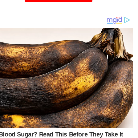
iau berkata demikian mengulas langkah
akukan kerajaan negeri bagi mengatasi
cemaran sungai yang menyebabkan henti
as loji rawatan air (LRA) seterusnya gangguan air
ada pengguna di Selangor.