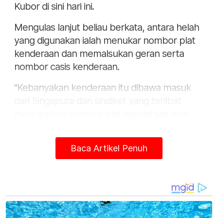
Kubor di sini hari ini.
Mengulas lanjut beliau berkata, antara helah
yang digunakan ialah menukar nombor plat
kenderaan dan memalsukan geran serta
nombor casis kenderaan.
"Kebanyakan kenderaan itu dibawa masuk
dari Singapura dan sindiket yang terlibat
menukarkan nombor plat kenderaan asal
kepada nombor plat Thailand.
Baca Artikel Penuh