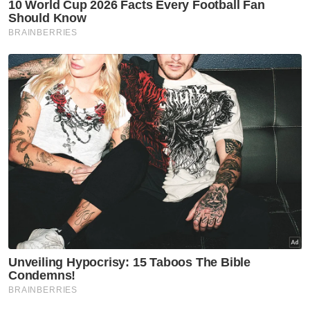
Cukai
Lari Bayar Cukai
Paddy Abdul Halim
Artikel Disyorkan
Nasional
Isu Jalur Gemilang: Patriotisme
tak boleh berubah ikut warna
politik - Dr Sathia