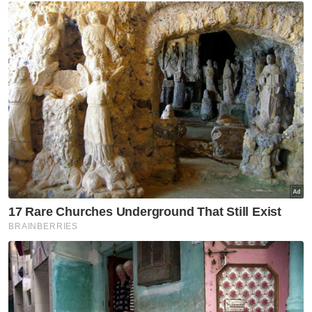
Nasional
PN cadang sidang khas
Parlimen RCI TH ditangguhkan
Nasional
Dasar yang baik perlu ambil
kira realiti kehidupan rakyat -
Amirudin
Nasional
Ahmad Zahid ajak rakyat
doakan kesembuhan untuk
Anwar