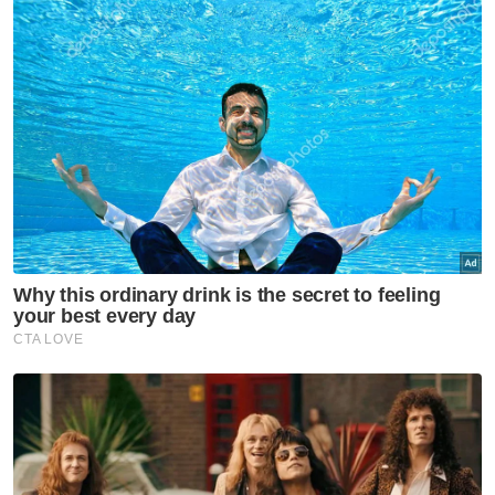
"Kita juga mengesyaki kemungkinan
penglibatan orang dalam dan siasatan
terperinci akan dijalankan berhubung perkara
ini. Bagaimanapun tiada sebarang suspek
ditahan setakat ini," katanya.
Paddy berkata di Kelantan sahaja, pihaknya
telah menyita sebanyak 111 kenderaan
bernilai RM2.8 juta dan kerugian cukai
sebanyak RM3.8 juta pada tahun ini.
Beliau turut menasihatkan orang ramai
supaya tidak mudah percaya dengan mana-