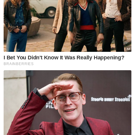
mana pihak yang menawarkan kereta import
seperti Mercedes, Honda dan sebagainya
dengan harga yang murah kerana
kemungkinan ia merupakan kereta klon.
Artikel Berkaitan:
Muhammad Sanusi dibawa masuk menerusi laluan
lokap mahkamah
Dr Mahathir saman Anwar, tuntut ganti rugi RM150
juta
Berapa nak bagi duit raya pada tahun ini?
"Orang ramai boleh membuat semakan
dengan JKDM bagi memastikan kenderaan
yang dibeli adalah sah di sisi undang-undang
kerana ia boleh merisikokan pembeli jika
berlaku kejadian yang tidak diingini," katanya.
- Bernama