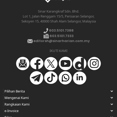
Sinar Karangkraf Sdn. Bhd.
Lot 1, Jalan Renggam 15/5, Persiaran Selangor,
Seksyen 15, 40000 Shah Alam Selangor, Malaysia
603.5101.7388
603.5101.7333
editorsh@sinarharian.com.my
IKUTI KAMI