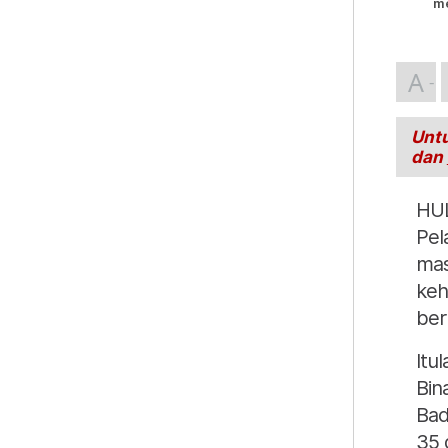
me
A
Untu
dan
HUL
Pel
mas
keh
ber
Itu
Bin
Bad
35 