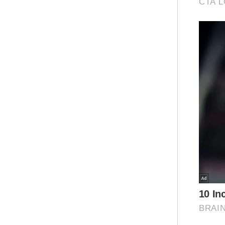
men
fab
yan
Ar
u