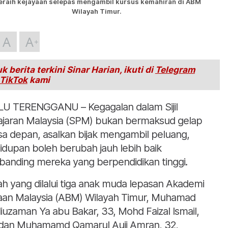
raih kejayaan selepas mengambil kursus kemahiran di ABM
Wilayah Timur.
A
A
k berita terkini Sinar Harian, ikuti di
Telegram
TikTok
kami
U TERENGGANU – Kegagalan dalam Sijil
ajaran Malaysia (SPM) bukan bermaksud gelap
a depan, asalkan bijak mengambil peluang,
idupan boleh berubah jauh lebih baik
banding mereka yang berpendidikan tinggi.
lah yang dilalui tiga anak muda lepasan Akademi
aan Malaysia (ABM) Wilayah Timur, Muhamad
iuzaman Ya abu Bakar, 33, Mohd Faizal Ismail,
dan Muhamamd Qamarul Auji Amran, 32,