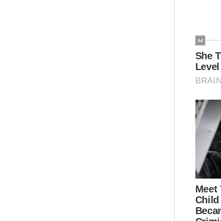
Ka
“Ma
Tah
di 
men
dit
Ter
Bel
Wil