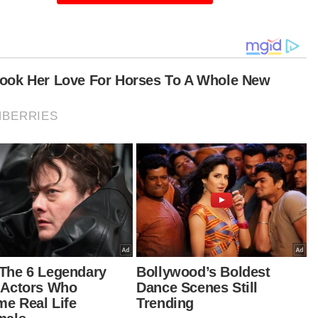
ta-kata abang menyedarkan saya lalu ambi
belajar kemahiran di ABM.
sa mula-mula kerja gaji saya hanya RM1,400.
un 2010, saya diberi kepercayaan jadi jurukimpal
laut syarikat swasta dengan pendapatan
cecah RM19,000 sebulan,” katanya ketika
emui pada Program TVET Pembinaan Edisi
engganu dan Pertandingan WorldSkills Malaysia
ia (WSMB) di Akademi Binaan Malaysia (ABM)
ayah Timur, Jenagor, di sini semalam.