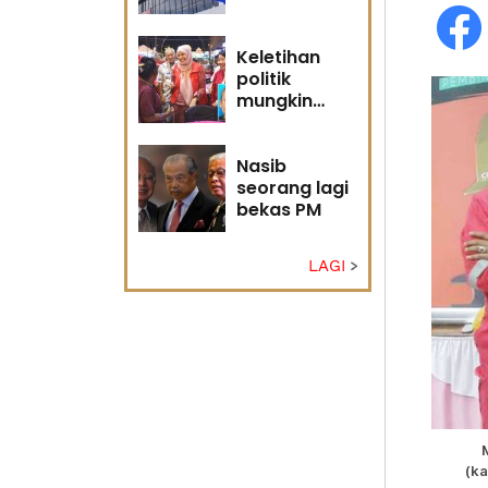
Keletihan
politik
mungkin
faktor Nurul
Izzah undur
diri -
Nasib
Penganalisis
seorang lagi
politik
bekas PM
LAGI
(ka