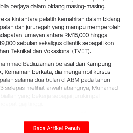
bila berjaya dalam bidang masing-masing.
eka kini antara pelatih kemahiran dalam bidang
palan dan jururegah yang mampu memperoleh
dapatan lumayan antara RM15,000 hingga
9,000 sebulan sekaligus dilantik sebagai ikon
ihan Teknikal dan Vokasional (TVET).
ammad Badiuzaman berasal dari Kampung
k, Kemaman berkata, dia mengambil kursus
palan selama dua bulan di ABM pada tahun
3 selepas melihat arwah abangnya, Muhamad
biallah yang bekerja sebagai jurukimpal
dapat gaji tinggi.
aya sekolah fail (gagal), abang tanya kamu 
Baca Artikel Penuh
nyak ke sambil dia tunjuk wang gaji yang di