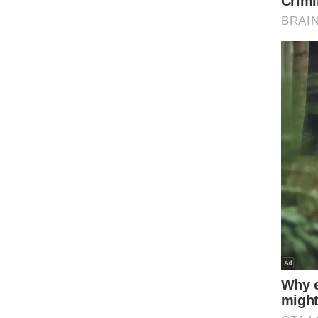
Dia
hin
jur
Ame
Seb
pen
Kon
Muh
pul