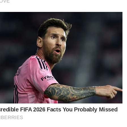
ubuhkan syarikat kimpalan, perpaipan dan
rikasi di Kemaman dan menggaji lebih 80 pekerja
g majoritinya lepasan bidang kemahiran.
tikel Berkaitan:
Masa depan suram tanpa kad pengenalan
Taasub terhadap DAP, Pas beri kesan politik masa
depan - Nur Jazlan
'DUN Hulu Bernam bukan milik Amanah' - Rosni
“Keputusan SPM memang saya tidak laya
niversiti. Biasalah, ada juga rakan yang me
kerana keputusan SPM teruk tetapi saya ti
kerana saya sendiri yang tidak mahu bel