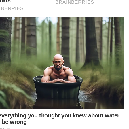
 yang mempunyai tiga anak berusia antara dua
gga enam tahun kini berkhidmat sebagai
ukimpal pelantar minyak sebuah syarikat milik
rika Syarikat di Arab Saudi sejak tiga tahun lalu.
elum Arab Saudi, dia pernah merasai
galaman berkhidmat di negara China, Hong
g, Myanmar, Amerika Syarikat, Dubai.
ammad Qamarul Auji, dari Kuala Terengganu
a kini mampu berbangga apabila berjaya