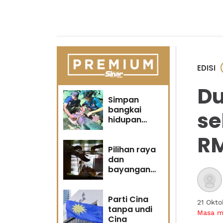
EDISI
Du
Simpan
bangkai
se
hidupan
marin satu
RM
kesalahan
Pilihan raya
dan
bayangan
masa
hadapan
Parti Cina
21 Okto
tanpa undi
Masa 
Cina