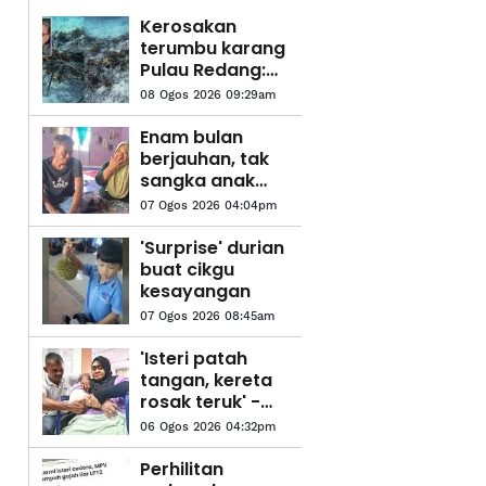
Kerosakan
terumbu karang
Pulau Redang:
Kerajaan negeri
08 Ogos 2026 09:29am
panggil
pengusaha bot,
Enam bulan
resort
berjauhan, tak
sangka anak
pulang sebagai
07 Ogos 2026 04:04pm
jenazah - Bapa
'Surprise' durian
buat cikgu
kesayangan
07 Ogos 2026 08:45am
'Isteri patah
tangan, kereta
rosak teruk' -
Mangsa nahas
06 Ogos 2026 04:32pm
gajah
pertimbang
Perhilitan