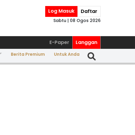
Log Masuk
Daftar
Sabtu | 08 Ogos 2026
E-Paper
Langgan
Berita Premium
Untuk Anda