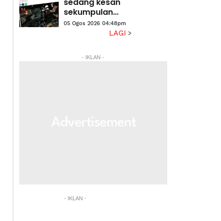
tindakan
sedang kesan
undang-undang
sekumpulan
gajah liar di
05 Ogos 2026 04:48pm
LPT2
LAGI
- IKLAN -
- IKLAN -