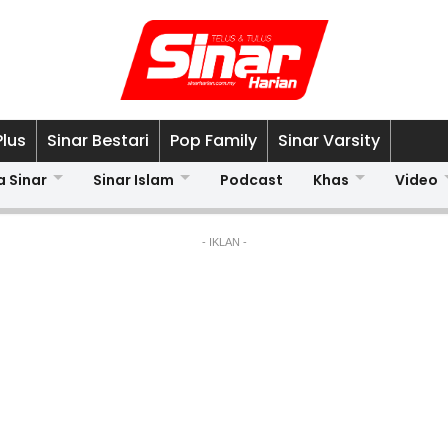
Plus
Sinar Bestari
Pop Family
Sinar Varsity
a Sinar
Sinar Islam
Podcast
Khas
Video
- IKLAN -